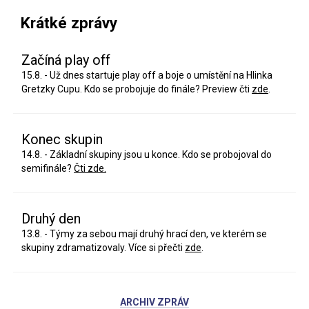
Krátké zprávy
Začíná play off
15.8. - Už dnes startuje play off a boje o umístění na Hlinka
Gretzky Cupu. Kdo se probojuje do finále? Preview čti
zde
.
Konec skupin
14.8. - Základní skupiny jsou u konce. Kdo se probojoval do
semifinále?
Čti zde.
Druhý den
13.8. - Týmy za sebou mají druhý hrací den, ve kterém se
skupiny zdramatizovaly. Více si přečti
zde
.
ARCHIV ZPRÁV