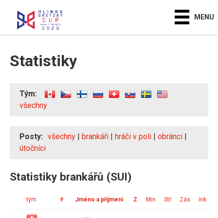
MENU
Statistiky
Tým:
všechny
Posty:
všechny
|
brankáři
|
hráči v poli
|
obránci
|
útočníci
Statistiky brankářů (SUI)
tým
#
Jméno a příjmení
Z
Min
Stř
Zás
Ink