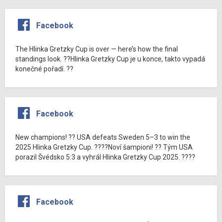
Facebook
The Hlinka Gretzky Cup is over — here’s how the final
standings look. ??Hlinka Gretzky Cup je u konce, takto vypadá
konečné pořadí. ??
Facebook
New champions! ?? USA defeats Sweden 5–3 to win the
2025 Hlinka Gretzky Cup. ????Noví šampioni! ?? Tým USA
porazil Švédsko 5:3 a vyhrál Hlinka Gretzky Cup 2025. ????
Facebook