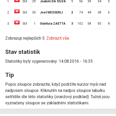
1.
SUI
29
Joakim DA SILVA
1
56
39
34
5
5
2.
SUI
30
Joel MESSERLI
2
74
44
38
6
4
3.
SUI
1
Gianluca ZAETTA
3
102
58
50
8
4
Zobrazuji nejlepších 5.
Zobrazit vše.
Stav statistik
Statistiky byly vygenerovány: 14.08.2016 - 16:35
Tip
Popis sloupce zobrazíte, když podržíte kurzor myši nad
nadpisem sloupce. Kliknutím na nadpis sloupce tabulku
setřídíte dle této statistiky (oranžový podklad). Tučně jsou
vyznačeny sloupce se základními statistikami.