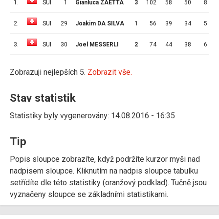
1.
SUI
1
Gianluca ZAETTA
3
102
58
50
8
4
2.
SUI
29
Joakim DA SILVA
1
56
39
34
5
5
3.
SUI
30
Joel MESSERLI
2
74
44
38
6
4
Zobrazuji nejlepších 5.
Zobrazit vše.
Stav statistik
Statistiky byly vygenerovány: 14.08.2016 - 16:35
Tip
Popis sloupce zobrazíte, když podržíte kurzor myši nad
nadpisem sloupce. Kliknutím na nadpis sloupce tabulku
setřídíte dle této statistiky (oranžový podklad). Tučně jsou
vyznačeny sloupce se základními statistikami.