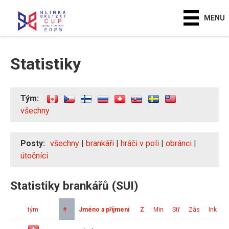
MENU
Statistiky
Tým:
všechny
Posty:
všechny
|
brankáři
|
hráči v poli
|
obránci
|
útočníci
Statistiky brankářů (SUI)
tým
#
Jméno a příjmení
Z
Min
Stř
Zás
Ink