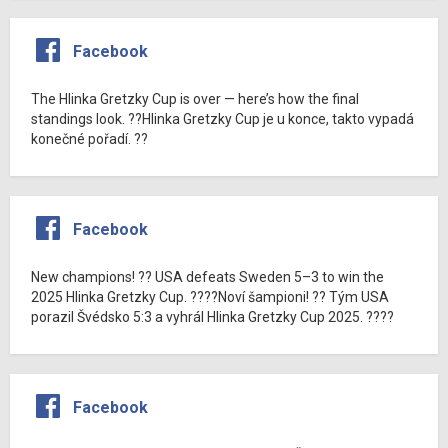
Facebook
The Hlinka Gretzky Cup is over — here’s how the final
standings look. ??Hlinka Gretzky Cup je u konce, takto vypadá
konečné pořadí. ??
Facebook
New champions! ?? USA defeats Sweden 5–3 to win the
2025 Hlinka Gretzky Cup. ????Noví šampioni! ?? Tým USA
porazil Švédsko 5:3 a vyhrál Hlinka Gretzky Cup 2025. ????
Facebook