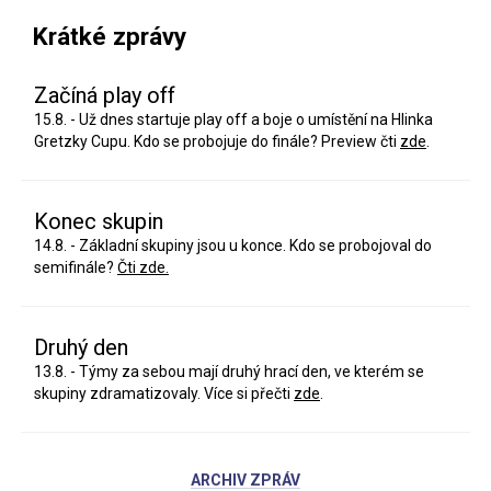
Krátké zprávy
Začíná play off
15.8. - Už dnes startuje play off a boje o umístění na Hlinka
Gretzky Cupu. Kdo se probojuje do finále? Preview čti
zde
.
Konec skupin
14.8. - Základní skupiny jsou u konce. Kdo se probojoval do
semifinále?
Čti zde.
Druhý den
13.8. - Týmy za sebou mají druhý hrací den, ve kterém se
skupiny zdramatizovaly. Více si přečti
zde
.
ARCHIV ZPRÁV