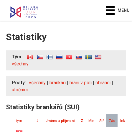
MENU
Statistiky
Tým:
všechny
Posty:
všechny
|
brankáři
|
hráči v poli
|
obránci
|
útočníci
Statistiky brankářů (SUI)
tým
#
Jméno a příjmení
Z
Min
Stř
Zás
Ink