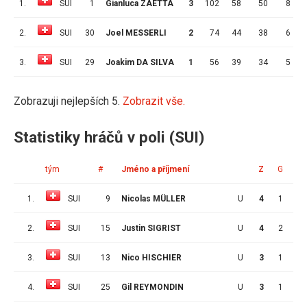
1.
SUI
1
Gianluca ZAETTA
3
102
58
50
8
4
2.
SUI
30
Joel MESSERLI
2
74
44
38
6
4
3.
SUI
29
Joakim DA SILVA
1
56
39
34
5
5
Zobrazuji nejlepších 5.
Zobrazit vše.
Statistiky hráčů v poli (SUI)
tým
#
Jméno a příjmení
Z
G
A
1.
SUI
9
Nicolas MÜLLER
U
4
1
4
2.
SUI
15
Justin SIGRIST
U
4
2
0
3.
SUI
13
Nico HISCHIER
U
3
1
1
4.
SUI
25
Gil REYMONDIN
U
3
1
1