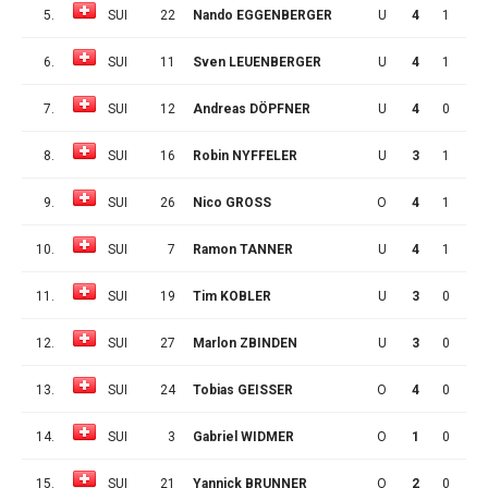
5.
SUI
22
Nando EGGENBERGER
U
4
1
1
6.
SUI
11
Sven LEUENBERGER
U
4
1
1
7.
SUI
12
Andreas DÖPFNER
U
4
0
2
8.
SUI
16
Robin NYFFELER
U
3
1
0
9.
SUI
26
Nico GROSS
O
4
1
0
10.
SUI
7
Ramon TANNER
U
4
1
0
11.
SUI
19
Tim KOBLER
U
3
0
1
12.
SUI
27
Marlon ZBINDEN
U
3
0
1
13.
SUI
24
Tobias GEISSER
O
4
0
1
14.
SUI
3
Gabriel WIDMER
O
1
0
0
15.
SUI
21
Yannick BRUNNER
O
2
0
0