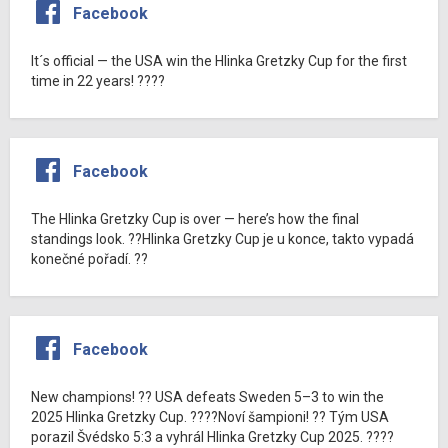
Facebook
It´s official — the USA win the Hlinka Gretzky Cup for the first
time in 22 years! ????
Facebook
The Hlinka Gretzky Cup is over — here’s how the final
standings look. ??Hlinka Gretzky Cup je u konce, takto vypadá
konečné pořadí. ??
Facebook
New champions! ?? USA defeats Sweden 5–3 to win the
2025 Hlinka Gretzky Cup. ????Noví šampioni! ?? Tým USA
porazil Švédsko 5:3 a vyhrál Hlinka Gretzky Cup 2025. ????