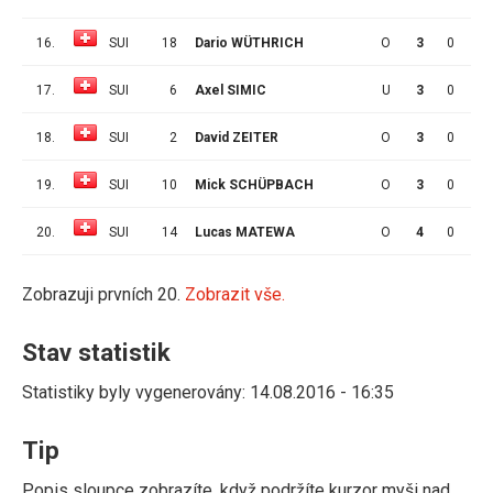
16.
SUI
18
Dario WÜTHRICH
O
3
0
0
17.
SUI
6
Axel SIMIC
U
3
0
0
18.
SUI
2
David ZEITER
O
3
0
0
19.
SUI
10
Mick SCHÜPBACH
O
3
0
0
20.
SUI
14
Lucas MATEWA
O
4
0
0
Zobrazuji prvních 20.
Zobrazit vše.
Stav statistik
Statistiky byly vygenerovány: 14.08.2016 - 16:35
Tip
Popis sloupce zobrazíte, když podržíte kurzor myši nad