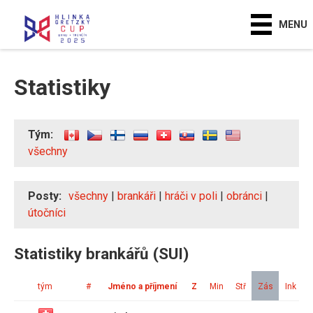
MENU
Statistiky
Tým:
všechny
Posty:
všechny
|
brankáři
|
hráči v poli
|
obránci
|
útočníci
Statistiky brankářů (SUI)
tým
#
Jméno a příjmení
Z
Min
Stř
Zás
Ink