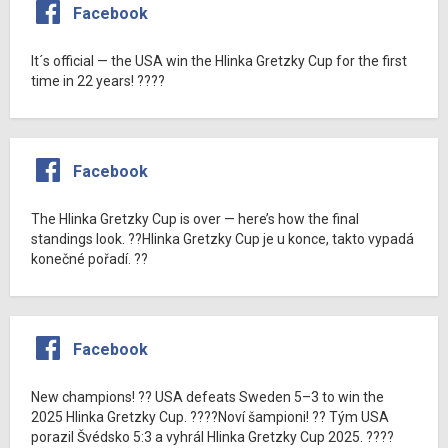
Facebook
It´s official — the USA win the Hlinka Gretzky Cup for the first
time in 22 years! ????
Facebook
The Hlinka Gretzky Cup is over — here’s how the final
standings look. ??Hlinka Gretzky Cup je u konce, takto vypadá
konečné pořadí. ??
Facebook
New champions! ?? USA defeats Sweden 5–3 to win the
2025 Hlinka Gretzky Cup. ????Noví šampioni! ?? Tým USA
porazil Švédsko 5:3 a vyhrál Hlinka Gretzky Cup 2025. ????