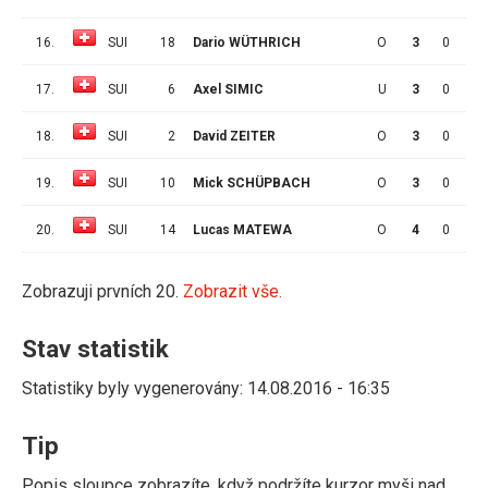
16.
SUI
18
Dario WÜTHRICH
O
3
0
0
17.
SUI
6
Axel SIMIC
U
3
0
0
18.
SUI
2
David ZEITER
O
3
0
0
19.
SUI
10
Mick SCHÜPBACH
O
3
0
0
20.
SUI
14
Lucas MATEWA
O
4
0
0
Zobrazuji prvních 20.
Zobrazit vše.
Stav statistik
Statistiky byly vygenerovány: 14.08.2016 - 16:35
Tip
Popis sloupce zobrazíte, když podržíte kurzor myši nad