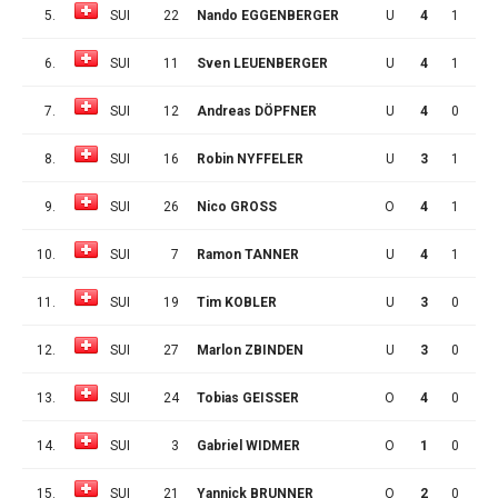
5.
SUI
22
Nando EGGENBERGER
U
4
1
1
6.
SUI
11
Sven LEUENBERGER
U
4
1
1
7.
SUI
12
Andreas DÖPFNER
U
4
0
2
8.
SUI
16
Robin NYFFELER
U
3
1
0
9.
SUI
26
Nico GROSS
O
4
1
0
10.
SUI
7
Ramon TANNER
U
4
1
0
11.
SUI
19
Tim KOBLER
U
3
0
1
12.
SUI
27
Marlon ZBINDEN
U
3
0
1
13.
SUI
24
Tobias GEISSER
O
4
0
1
14.
SUI
3
Gabriel WIDMER
O
1
0
0
15.
SUI
21
Yannick BRUNNER
O
2
0
0