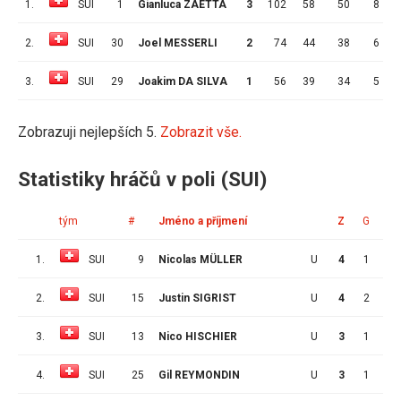
1.
SUI
1
Gianluca ZAETTA
3
102
58
50
8
4
2.
SUI
30
Joel MESSERLI
2
74
44
38
6
4
3.
SUI
29
Joakim DA SILVA
1
56
39
34
5
5
Zobrazuji nejlepších 5.
Zobrazit vše.
Statistiky hráčů v poli (SUI)
tým
#
Jméno a příjmení
Z
G
A
1.
SUI
9
Nicolas MÜLLER
U
4
1
4
2.
SUI
15
Justin SIGRIST
U
4
2
0
3.
SUI
13
Nico HISCHIER
U
3
1
1
4.
SUI
25
Gil REYMONDIN
U
3
1
1