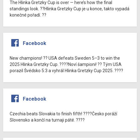
The Hlinka Gretzky Cup is over — here’s how the final
standings look. ??Hlinka Gretzky Cup je u konce, takto vypadá
konečné pořadí. ??
Facebook
New champions! ?? USA defeats Sweden 5–3 to win the
2025 Hlinka Gretzky Cup. ????Noví šampioni! ?? Tým USA
porazil Švédsko 5:3 a vyhrál Hlinka Gretzky Cup 2025. ????
Facebook
Czechia beats Slovakia to finish fifth! ????Česko poráží
Slovensko a končí na turnaji páté. ????