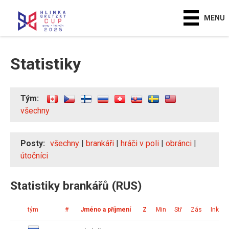
MENU
Statistiky
Tým:
všechny
Posty:
všechny
|
brankáři
|
hráči v poli
|
obránci
|
útočníci
Statistiky brankářů (RUS)
tým
#
Jméno a příjmení
Z
Min
Stř
Zás
Ink