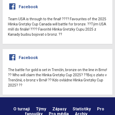
Facebook
Team USA is through to the final! ???? Favourites of the 2025
Hlinka Gretzky Cup Canada will battle for bronze. ??Tým USA
míří do finále! ???? Favorité Hlinka Gretzky Cupu 2025 z
Kanady budou bojovat o bronz. ??
Facebook
The battle for gold is set in Trenčín, bronze on the line in Brno!
?? Who will claim the Hlinka Gretzky Cup 2025? ??Boj o zlato v
Trenčíně, o bronz v Brně! ?? Kdo ovládne Hlinka Gretzky Cup
2025? ??
O turnaji
Týmy
Zápasy
Statistiky
Pro
fanoušky
Pro média
Archiv