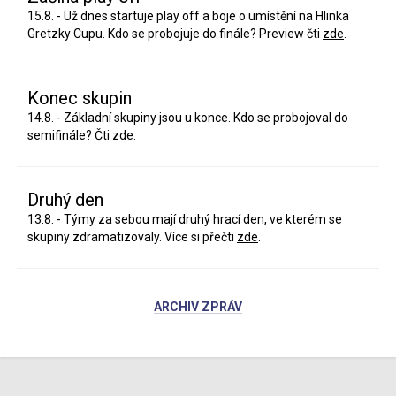
15.8. - Už dnes startuje play off a boje o umístění na Hlinka
Gretzky Cupu. Kdo se probojuje do finále? Preview čti
zde
.
Konec skupin
14.8. - Základní skupiny jsou u konce. Kdo se probojoval do
semifinále?
Čti zde.
Druhý den
13.8. - Týmy za sebou mají druhý hrací den, ve kterém se
skupiny zdramatizovaly. Více si přečti
zde
.
ARCHIV ZPRÁV