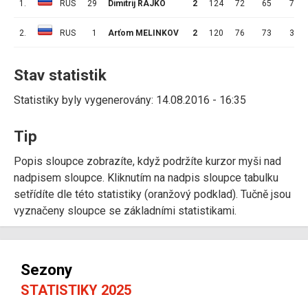
1.
RUS
29
Dimitrij RAJKO
2
124
72
65
7
2.
RUS
1
Arťom MELINKOV
2
120
76
73
3
Stav statistik
Statistiky byly vygenerovány: 14.08.2016 - 16:35
Tip
Popis sloupce zobrazíte, když podržíte kurzor myši nad
nadpisem sloupce. Kliknutím na nadpis sloupce tabulku
setřídíte dle této statistiky (oranžový podklad). Tučně jsou
vyznačeny sloupce se základními statistikami.
Sezony
STATISTIKY 2025