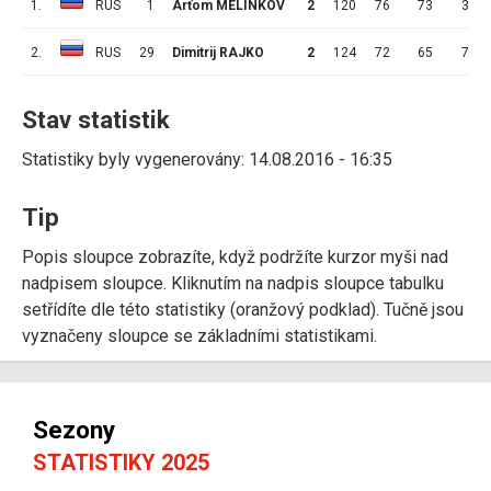
1.
RUS
1
Arťom MELINKOV
2
120
76
73
3
2.
RUS
29
Dimitrij RAJKO
2
124
72
65
7
Stav statistik
Statistiky byly vygenerovány: 14.08.2016 - 16:35
Tip
Popis sloupce zobrazíte, když podržíte kurzor myši nad
nadpisem sloupce. Kliknutím na nadpis sloupce tabulku
setřídíte dle této statistiky (oranžový podklad). Tučně jsou
vyznačeny sloupce se základními statistikami.
Sezony
STATISTIKY 2025