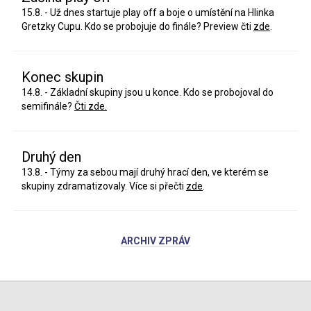
15.8. - Už dnes startuje play off a boje o umístění na Hlinka
Gretzky Cupu. Kdo se probojuje do finále? Preview čti
zde
.
Konec skupin
14.8. - Základní skupiny jsou u konce. Kdo se probojoval do
semifinále?
Čti zde.
Druhý den
13.8. - Týmy za sebou mají druhý hrací den, ve kterém se
skupiny zdramatizovaly. Více si přečti
zde
.
ARCHIV ZPRÁV