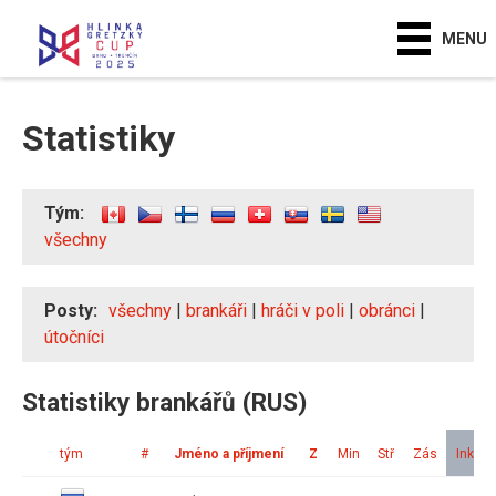
MENU
Statistiky
Tým:
všechny
Posty:
všechny
|
brankáři
|
hráči v poli
|
obránci
|
útočníci
Statistiky brankářů (RUS)
tým
#
Jméno a příjmení
Z
Min
Stř
Zás
Ink