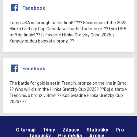
Facebook
Team USA is through to the final! ???? Favourites of the 2025
Hlinka Gretzky Cup Canada will battle for bronze. ??Tým USA
míří do finále! ???? Favorité Hlinka Gretzky Cupu 2025 z
Kanady budou bojovat o bronz. ??
Facebook
The battle for gold is set in Trenčín, bronze on the line in Brno!
?? Who will claim the Hlinka Gretzky Cup 2025? ??Boj o zlato v
Trenčíně, o bronz v Brně! ?? Kdo ovládne Hlinka Gretzky Cup
2025? ??
O turnaji
Týmy
Zápasy
Statistiky
Pro
fanoušky
Pro média
Archiv