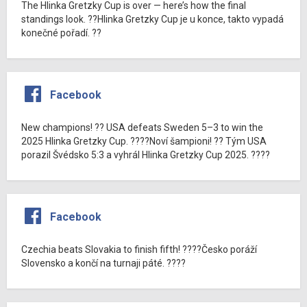
The Hlinka Gretzky Cup is over — here’s how the final
standings look. ??Hlinka Gretzky Cup je u konce, takto vypadá
konečné pořadí. ??
Facebook
New champions! ?? USA defeats Sweden 5–3 to win the
2025 Hlinka Gretzky Cup. ????Noví šampioni! ?? Tým USA
porazil Švédsko 5:3 a vyhrál Hlinka Gretzky Cup 2025. ????
Facebook
Czechia beats Slovakia to finish fifth! ????Česko poráží
Slovensko a končí na turnaji páté. ????