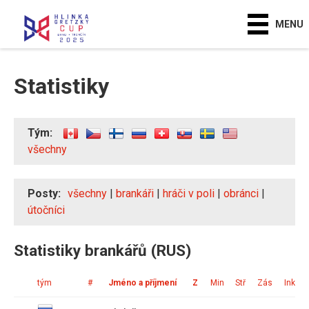
MENU
Statistiky
Tým:
všechny
Posty:
všechny
|
brankáři
|
hráči v poli
|
obránci
|
útočníci
Statistiky brankářů (RUS)
tým
#
Jméno a příjmení
Z
Min
Stř
Zás
Ink