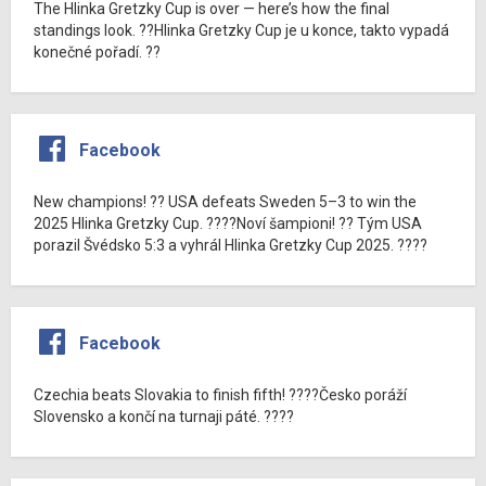
The Hlinka Gretzky Cup is over — here’s how the final
standings look. ??Hlinka Gretzky Cup je u konce, takto vypadá
konečné pořadí. ??
Facebook
New champions! ?? USA defeats Sweden 5–3 to win the
2025 Hlinka Gretzky Cup. ????Noví šampioni! ?? Tým USA
porazil Švédsko 5:3 a vyhrál Hlinka Gretzky Cup 2025. ????
Facebook
Czechia beats Slovakia to finish fifth! ????Česko poráží
Slovensko a končí na turnaji páté. ????