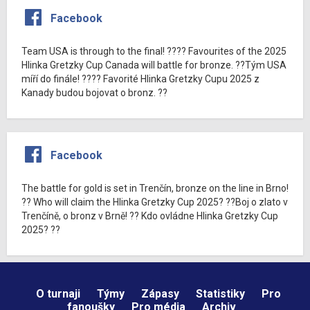
Facebook
Team USA is through to the final! ???? Favourites of the 2025
Hlinka Gretzky Cup Canada will battle for bronze. ??Tým USA
míří do finále! ???? Favorité Hlinka Gretzky Cupu 2025 z
Kanady budou bojovat o bronz. ??
Facebook
The battle for gold is set in Trenčín, bronze on the line in Brno!
?? Who will claim the Hlinka Gretzky Cup 2025? ??Boj o zlato v
Trenčíně, o bronz v Brně! ?? Kdo ovládne Hlinka Gretzky Cup
2025? ??
O turnaji
Týmy
Zápasy
Statistiky
Pro
fanoušky
Pro média
Archiv