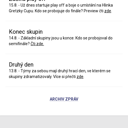
15.8. - Už dnes startuje play off a boje o umístění na Hlinka
Gretzky Cupu. Kdo se probojuje do finále? Preview čti
zde
.
Konec skupin
14.8. - Základní skupiny jsou u konce. Kdo se probojoval do
semifinále?
Čti zde.
Druhý den
13.8. - Týmy za sebou mají druhý hrací den, ve kterém se
skupiny zdramatizovaly. Více si přečti
zde
.
ARCHIV ZPRÁV