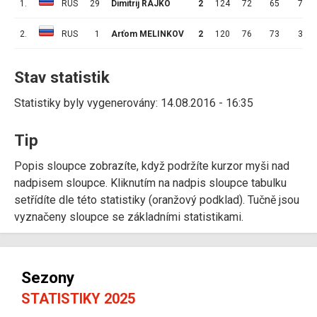
1.
RUS
29
Dimitrij RAJKO
2
124
72
65
7
2.
RUS
1
Arťom MELINKOV
2
120
76
73
3
Stav statistik
Statistiky byly vygenerovány: 14.08.2016 - 16:35
Tip
Popis sloupce zobrazíte, když podržíte kurzor myši nad
nadpisem sloupce. Kliknutím na nadpis sloupce tabulku
setřídíte dle této statistiky (oranžový podklad). Tučně jsou
vyznačeny sloupce se základními statistikami.
Sezony
STATISTIKY 2025