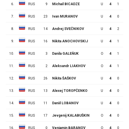
6.
RUS
9
Michail BICADZE
U
4
1
2
7.
RUS
23
Ivan MURANOV
U
4
0
1
8.
RUS
14
Andrej SVEČNIKOV
U
4
2
0
9.
RUS
16
Nikita ANOCHOVSKIJ
U
4
1
0
10.
RUS
3
Danila GALEŇUK
O
4
1
0
11.
RUS
2
Aleksandr LIAKHOV
O
4
1
0
12.
RUS
26
Nikita ŠAŠKOV
U
4
0
0
13.
RUS
13
Alexej TOROPČENKO
U
4
0
0
14.
RUS
11
Daniil LOBANOV
U
4
0
0
15.
RUS
17
Jevgenij KALABUŠKIN
O
4
0
0
16.
RUS
0
Venjamin BARANOV
O
4
0
0