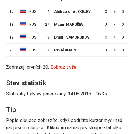
17.
RUS
4
Aleksandr ALEXEJEV
O
4
0
0
18.
RUS
27
Maxim MARUŠEV
U
4
0
0
19.
RUS
18
Dmitrij SAMORUKOV
O
4
0
0
20.
RUS
8
Pavel DĚMIN
U
4
0
0
Zobrazuji prvních 20.
Zobrazit vše.
Stav statistik
Statistiky byly vygenerovány: 14.08.2016 - 16:35
Tip
Popis sloupce zobrazíte, když podržíte kurzor myši nad
nadpisem sloupce. Kliknutím na nadpis sloupce tabulku