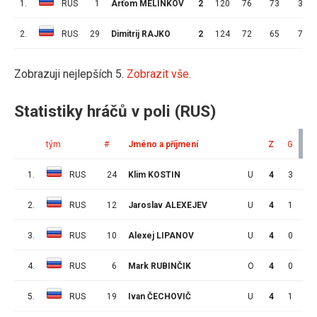
1.
RUS
1
Arťom MELINKOV
2
120
76
73
3
2.
RUS
29
Dimitrij RAJKO
2
124
72
65
7
Zobrazuji nejlepších 5.
Zobrazit vše.
Statistiky hráčů v poli (RUS)
tým
#
Jméno a příjmení
Z
G
A
1.
RUS
24
Klim KOSTIN
U
4
3
3
2.
RUS
12
Jaroslav ALEXEJEV
U
4
1
3
3.
RUS
10
Alexej LIPANOV
U
4
0
3
4.
RUS
6
Mark RUBINČIK
O
4
0
3
5.
RUS
19
Ivan ČECHOVIČ
U
4
1
2