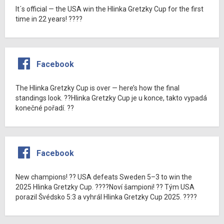
It´s official — the USA win the Hlinka Gretzky Cup for the first
time in 22 years! ????
Facebook
The Hlinka Gretzky Cup is over — here’s how the final
standings look. ??Hlinka Gretzky Cup je u konce, takto vypadá
konečné pořadí. ??
Facebook
New champions! ?? USA defeats Sweden 5–3 to win the
2025 Hlinka Gretzky Cup. ????Noví šampioni! ?? Tým USA
porazil Švédsko 5:3 a vyhrál Hlinka Gretzky Cup 2025. ????