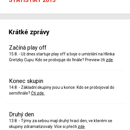
Krátké zprávy
Začíná play off
15.8. - Už dnes startuje play off a boje o umístění na Hlinka
Gretzky Cupu. Kdo se probojuje do finále? Preview čti
zde
.
Konec skupin
14.8. - Základní skupiny jsou u konce. Kdo se probojoval do
semifinále?
Čti zde.
Druhý den
13.8. - Týmy za sebou mají druhý hrací den, ve kterém se
skupiny zdramatizovaly. Více si přečti
zde
.