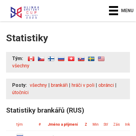
MENU
Statistiky
Tým:
všechny
Posty:
všechny
|
brankáři
|
hráči v poli
|
obránci
|
útočníci
Statistiky brankářů (RUS)
tým
#
Jméno a příjmení
Z
Min
Stř
Zás
Ink