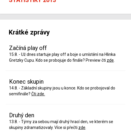
Krátké zprávy
Začíná play off
15.8. - Už dnes startuje play off a boje o umístění na Hlinka
Gretzky Cupu. Kdo se probojuje do finále? Preview čti
zde
.
Konec skupin
14.8. - Základní skupiny jsou u konce. Kdo se probojoval do
semifinále?
Čti zde.
Druhý den
13.8. - Týmy za sebou mají druhý hrací den, ve kterém se
skupiny zdramatizovaly. Více si přečti
zde
.