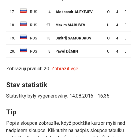
17.
RUS
4
Aleksandr ALEXEJEV
O
4
0
0
18.
RUS
27
Maxim MARUŠEV
U
4
0
0
19.
RUS
18
Dmitrij SAMORUKOV
O
4
0
0
20.
RUS
8
Pavel DĚMIN
U
4
0
0
Zobrazuji prvních 20.
Zobrazit vše.
Stav statistik
Statistiky byly vygenerovány: 14.08.2016 - 16:35
Tip
Popis sloupce zobrazíte, když podržíte kurzor myši nad
nadpisem sloupce. Kliknutím na nadpis sloupce tabulku