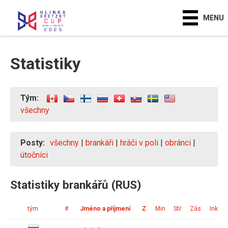
MENU
Statistiky
Tým:
všechny
Posty:
všechny
|
brankáři
|
hráči v poli
|
obránci
|
útočníci
Statistiky brankářů (RUS)
tým
#
Jméno a příjmení
Z
Min
Stř
Zás
Ink