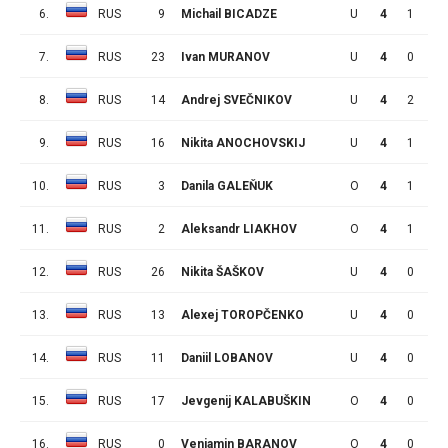
6.
RUS
9
Michail BICADZE
U
4
1
2
7.
RUS
23
Ivan MURANOV
U
4
0
1
8.
RUS
14
Andrej SVEČNIKOV
U
4
2
0
9.
RUS
16
Nikita ANOCHOVSKIJ
U
4
1
0
10.
RUS
3
Danila GALEŇUK
O
4
1
0
11.
RUS
2
Aleksandr LIAKHOV
O
4
1
0
12.
RUS
26
Nikita ŠAŠKOV
U
4
0
0
13.
RUS
13
Alexej TOROPČENKO
U
4
0
0
14.
RUS
11
Daniil LOBANOV
U
4
0
0
15.
RUS
17
Jevgenij KALABUŠKIN
O
4
0
0
16.
RUS
0
Venjamin BARANOV
O
4
0
0