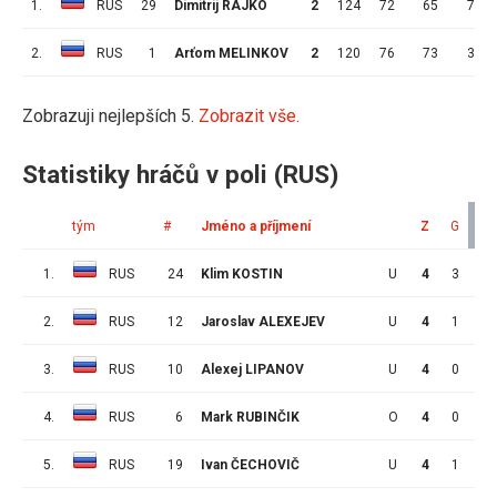
1.
RUS
29
Dimitrij RAJKO
2
124
72
65
7
2.
RUS
1
Arťom MELINKOV
2
120
76
73
3
Zobrazuji nejlepších 5.
Zobrazit vše.
Statistiky hráčů v poli (RUS)
tým
#
Jméno a příjmení
Z
G
A
1.
RUS
24
Klim KOSTIN
U
4
3
3
2.
RUS
12
Jaroslav ALEXEJEV
U
4
1
3
3.
RUS
10
Alexej LIPANOV
U
4
0
3
4.
RUS
6
Mark RUBINČIK
O
4
0
3
5.
RUS
19
Ivan ČECHOVIČ
U
4
1
2