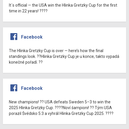
It´s official — the USA win the Hlinka Gretzky Cup for the first
time in 22 years! ????
Facebook
The Hlinka Gretzky Cup is over — here’s how the final
standings look. ??Hlinka Gretzky Cup je u konce, takto vypadá
konečné pořadí. ??
Facebook
New champions! ?? USA defeats Sweden 5–3 to win the
2025 Hlinka Gretzky Cup. ????Noví šampioni! ?? Tým USA
porazil Švédsko 5:3 a vyhrál Hlinka Gretzky Cup 2025. ????