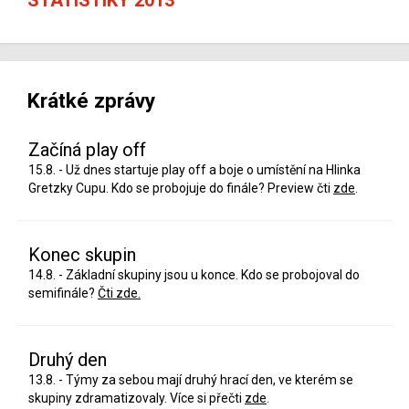
Krátké zprávy
Začíná play off
15.8. - Už dnes startuje play off a boje o umístění na Hlinka
Gretzky Cupu. Kdo se probojuje do finále? Preview čti
zde
.
Konec skupin
14.8. - Základní skupiny jsou u konce. Kdo se probojoval do
semifinále?
Čti zde.
Druhý den
13.8. - Týmy za sebou mají druhý hrací den, ve kterém se
skupiny zdramatizovaly. Více si přečti
zde
.