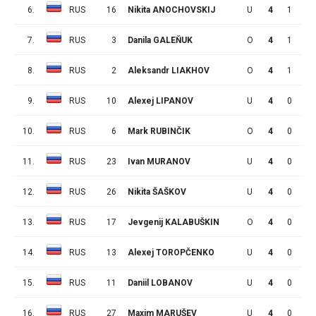
6.
RUS
16
Nikita ANOCHOVSKIJ
U
4
1
0
7.
RUS
3
Danila GALEŇUK
O
4
1
0
8.
RUS
2
Aleksandr LIAKHOV
O
4
1
0
9.
RUS
10
Alexej LIPANOV
U
4
0
3
10.
RUS
6
Mark RUBINČIK
O
4
0
3
11.
RUS
23
Ivan MURANOV
U
4
0
1
12.
RUS
26
Nikita ŠAŠKOV
U
4
0
0
13.
RUS
17
Jevgenij KALABUŠKIN
O
4
0
0
14.
RUS
13
Alexej TOROPČENKO
U
4
0
0
15.
RUS
11
Daniil LOBANOV
U
4
0
0
16.
RUS
27
Maxim MARUŠEV
U
4
0
0