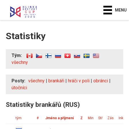
MENU
Statistiky
Tým:
všechny
Posty:
všechny
|
brankáři
|
hráči v poli
|
obránci
|
útočníci
Statistiky brankářů (RUS)
tým
#
Jméno a příjmení
Z
Min
Stř
Zás
Ink