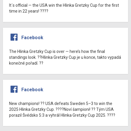
It´s official — the USA win the Hlinka Gretzky Cup for the first
time in 22 years! ????
Facebook
The Hlinka Gretzky Cup is over — here’s how the final
standings look. ??Hlinka Gretzky Cup je u konce, takto vypadá
konečné pořadí. ??
Facebook
New champions! ?? USA defeats Sweden 5–3 to win the
2025 Hlinka Gretzky Cup. ????Noví šampioni! ?? Tým USA
porazil Švédsko 5:3 a vyhrál Hlinka Gretzky Cup 2025. ????