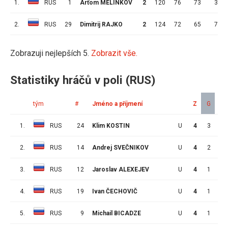
1.
RUS
1
Arťom MELINKOV
2
120
76
73
3
2.
RUS
29
Dimitrij RAJKO
2
124
72
65
7
Zobrazuji nejlepších 5.
Zobrazit vše.
Statistiky hráčů v poli (RUS)
tým
#
Jméno a příjmení
Z
G
A
1.
RUS
24
Klim KOSTIN
U
4
3
3
2.
RUS
14
Andrej SVEČNIKOV
U
4
2
0
3.
RUS
12
Jaroslav ALEXEJEV
U
4
1
3
4.
RUS
19
Ivan ČECHOVIČ
U
4
1
2
5.
RUS
9
Michail BICADZE
U
4
1
2