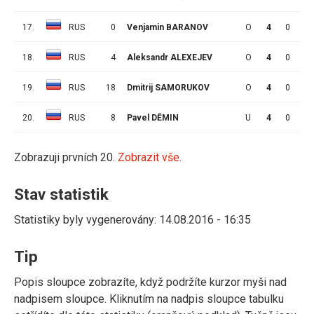
17.
RUS
0
Venjamin BARANOV
O
4
0
0
18.
RUS
4
Aleksandr ALEXEJEV
O
4
0
0
19.
RUS
18
Dmitrij SAMORUKOV
O
4
0
0
20.
RUS
8
Pavel DĚMIN
U
4
0
0
Zobrazuji prvních 20.
Zobrazit vše.
Stav statistik
Statistiky byly vygenerovány: 14.08.2016 - 16:35
Tip
Popis sloupce zobrazíte, když podržíte kurzor myši nad
nadpisem sloupce. Kliknutím na nadpis sloupce tabulku