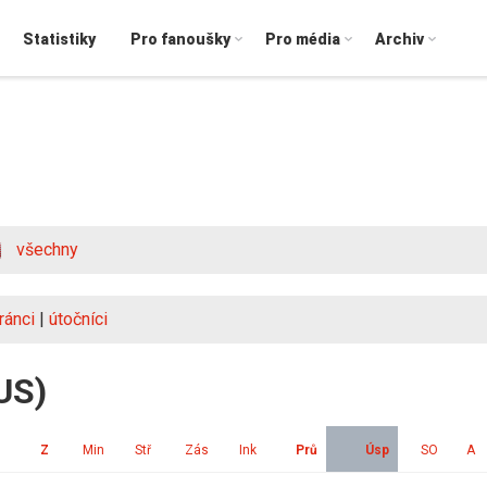
Statistiky
Pro fanoušky
Pro média
Archiv
všechny
ránci
|
útočníci
US)
Z
Min
Stř
Zás
Ink
Prů
Úsp
SO
A