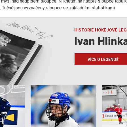
r myši nad nadpisem sloupce. Kliknutím na nadpis sloupce tabulk
d). Tučně jsou vyznačeny sloupce se základními statistikami.
HISTORIE HOKEJOVÉ LE
Ivan Hlink
VÍCE O LEGENDĚ