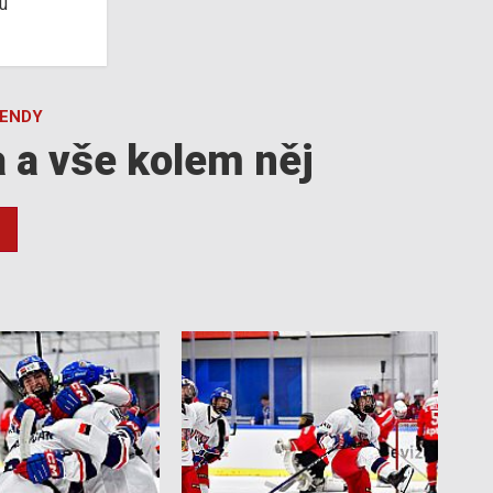
u
GENDY
a a vše kolem něj