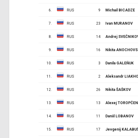
6.
RUS
9
Michail BICADZE
7.
RUS
23
Ivan MURANOV
8.
RUS
14
Andrej SVEČNIKO
9.
RUS
16
Nikita ANOCHOVS
10.
RUS
3
Danila GALEŇUK
11.
RUS
2
Aleksandr LIAKH
12.
RUS
26
Nikita ŠAŠKOV
13.
RUS
13
Alexej TOROPČE
14.
RUS
11
Daniil LOBANOV
15.
RUS
17
Jevgenij KALABU