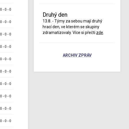
 0 - 0 - 0
Druhý den
13.8. - Týmy za sebou mají druhý
 0 - 0 - 0
hrací den, ve kterém se skupiny
zdramatizovaly. Více si přečti
zde
.
 0 - 0 - 0
 0 - 0 - 0
ARCHIV ZPRÁV
 0 - 0 - 0
 0 - 0 - 0
 0 - 0 - 0
 0 - 0 - 0
 0 - 0 - 0
 0 - 0 - 0