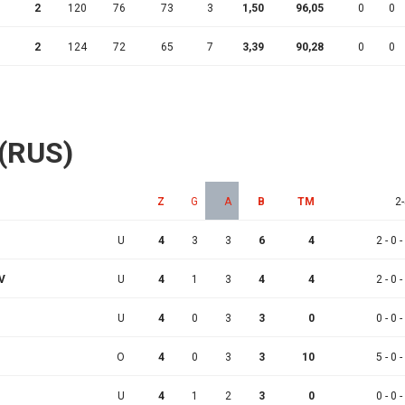
2
120
76
73
3
1,50
96,05
0
0
2
124
72
65
7
3,39
90,28
0
0
 (RUS)
Z
G
A
B
TM
2-
U
4
3
3
6
4
2 - 0 -
V
U
4
1
3
4
4
2 - 0 -
U
4
0
3
3
0
0 - 0 -
O
4
0
3
3
10
5 - 0 -
U
4
1
2
3
0
0 - 0 -