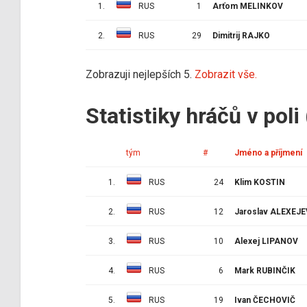
1.
RUS
1
Arťom MELINKOV
2.
RUS
29
Dimitrij RAJKO
Zobrazuji nejlepších 5.
Zobrazit vše.
Statistiky hráčů v poli
tým
#
Jméno a příjmení
1.
RUS
24
Klim KOSTIN
2.
RUS
12
Jaroslav ALEXEJE
3.
RUS
10
Alexej LIPANOV
4.
RUS
6
Mark RUBINČIK
5.
RUS
19
Ivan ČECHOVIČ