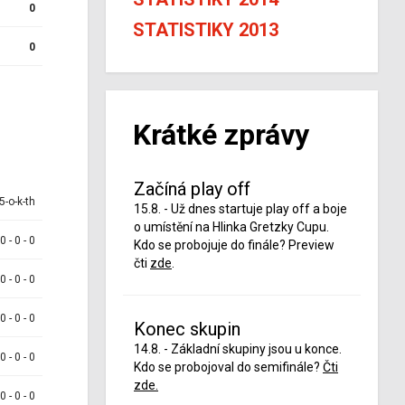
0
STATISTIKY 2013
0
Krátké zprávy
Začíná play off
5-o-k-th
15.8. - Už dnes startuje play off a boje
o umístění na Hlinka Gretzky Cupu.
 0 - 0 - 0
Kdo se probojuje do finále? Preview
čti
zde
.
 0 - 0 - 0
 0 - 0 - 0
Konec skupin
14.8. - Základní skupiny jsou u konce.
 0 - 0 - 0
Kdo se probojoval do semifinále?
Čti
zde.
 0 - 0 - 0