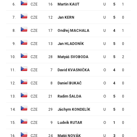
6.
CZE
16
Martin KAUT
U
5
1
3
7.
CZE
12
Jan KERN
U
5
0
4
8.
CZE
17
Ondřej MACHALA
U
4
1
2
9.
CZE
13
Jan HLADONÍK
U
5
0
3
10.
CZE
28
Matyáš SVOBODA
U
5
2
0
11.
CZE
7
David KVASNIČKA
O
4
0
2
12.
CZE
8
Daniel BUKAČ
O
4
0
1
13.
CZE
21
Radim ŠALDA
O
5
0
1
14.
CZE
29
Jáchym KONDELÍK
U
5
0
1
15.
CZE
9
Ludvík RUTAR
O
1
0
0
16.
CZE
24
Matěj NOVÁK
U
3
0
0