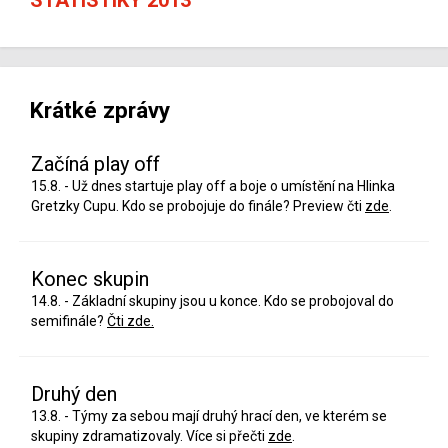
Krátké zprávy
Začíná play off
15.8. - Už dnes startuje play off a boje o umístění na Hlinka
Gretzky Cupu. Kdo se probojuje do finále? Preview čti
zde
.
Konec skupin
14.8. - Základní skupiny jsou u konce. Kdo se probojoval do
semifinále?
Čti zde.
Druhý den
13.8. - Týmy za sebou mají druhý hrací den, ve kterém se
skupiny zdramatizovaly. Více si přečti
zde
.