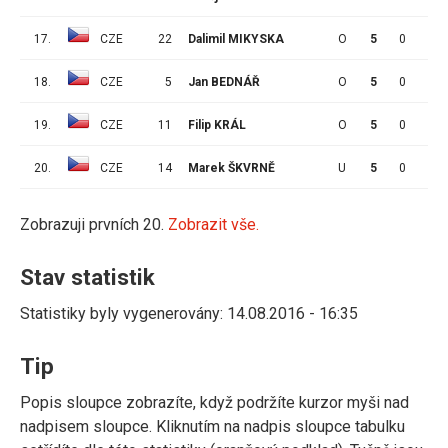
17.
CZE
22
Dalimil MIKYSKA
O
5
0
0
18.
CZE
5
Jan BEDNÁŘ
O
5
0
0
19.
CZE
11
Filip KRÁL
O
5
0
0
20.
CZE
14
Marek ŠKVRNĚ
U
5
0
0
Zobrazuji prvních 20.
Zobrazit vše.
Stav statistik
Statistiky byly vygenerovány: 14.08.2016 - 16:35
Tip
Popis sloupce zobrazíte, když podržíte kurzor myši nad
nadpisem sloupce. Kliknutím na nadpis sloupce tabulku