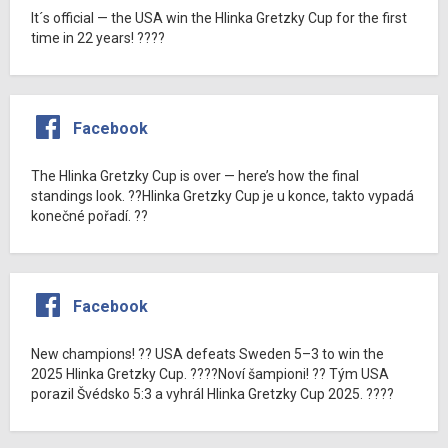
It´s official — the USA win the Hlinka Gretzky Cup for the first
time in 22 years! ????
Facebook
The Hlinka Gretzky Cup is over — here’s how the final
standings look. ??Hlinka Gretzky Cup je u konce, takto vypadá
konečné pořadí. ??
Facebook
New champions! ?? USA defeats Sweden 5–3 to win the
2025 Hlinka Gretzky Cup. ????Noví šampioni! ?? Tým USA
porazil Švédsko 5:3 a vyhrál Hlinka Gretzky Cup 2025. ????