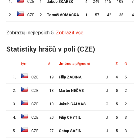
1.
CZE
1
Jakub ŠKAREK
4
249
115
108
7
2.
CZE
2
Tomáš VOMÁČKA
1
57
42
38
4
Zobrazuji nejlepších 5.
Zobrazit vše.
Statistiky hráčů v poli (CZE)
tým
#
Jméno a příjmení
Z
G
A
1.
CZE
19
Filip ZADINA
U
4
5
2
2.
CZE
18
Martin NEČAS
U
5
2
4
3.
CZE
10
Jakub GALVAS
O
5
2
3
4.
CZE
20
Filip CHYTIL
U
5
3
1
5.
CZE
27
Ostap SAFIN
U
5
3
1