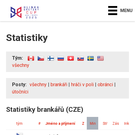
MENU
Statistiky
Tým:
všechny
Posty:
všechny
|
brankáři
|
hráči v poli
|
obránci
|
útočníci
Statistiky brankářů (CZE)
tým
#
Jméno a příjmení
Z
Min
Stř
Zás
Ink