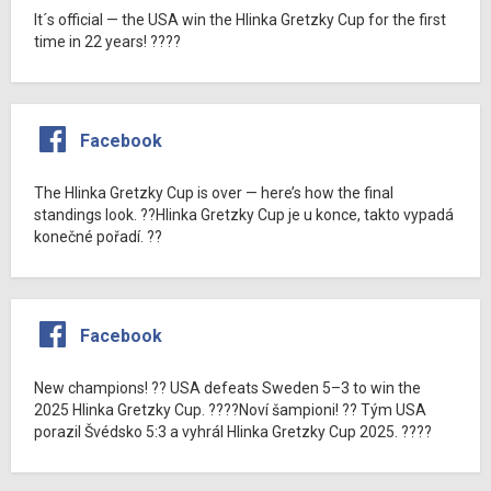
It´s official — the USA win the Hlinka Gretzky Cup for the first
time in 22 years! ????
Facebook
The Hlinka Gretzky Cup is over — here’s how the final
standings look. ??Hlinka Gretzky Cup je u konce, takto vypadá
konečné pořadí. ??
Facebook
New champions! ?? USA defeats Sweden 5–3 to win the
2025 Hlinka Gretzky Cup. ????Noví šampioni! ?? Tým USA
porazil Švédsko 5:3 a vyhrál Hlinka Gretzky Cup 2025. ????