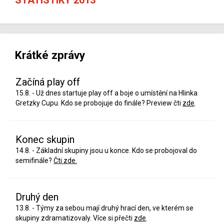
Krátké zprávy
Začíná play off
15.8. - Už dnes startuje play off a boje o umístění na Hlinka
Gretzky Cupu. Kdo se probojuje do finále? Preview čti
zde
.
Konec skupin
14.8. - Základní skupiny jsou u konce. Kdo se probojoval do
semifinále?
Čti zde.
Druhý den
13.8. - Týmy za sebou mají druhý hrací den, ve kterém se
skupiny zdramatizovaly. Více si přečti
zde
.