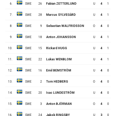
6.
SWE
26
Fabian ZETTERLUND
U
4
1
1
7.
SWE
28
Marcus SYLVEGåRD
U
4
1
1
8.
SWE
9
Sebastian WALFRIDSSON
O
4
0
2
9.
SWE
18
Anton JOHANSSON
U
4
1
0
10.
SWE
15
Rickard HUGG
U
4
1
0
11.
SWE
22
Lukas WENBLOM
U
4
1
0
12.
SWE
16
Emil BEMSTRÖM
U
4
0
1
13.
SWE
2
Tom HEDBERG
O
4
0
1
14.
SWE
20
Isac LUNDESTRÖM
U
4
0
1
15.
SWE
3
Anton BJÖRMAN
O
4
0
1
16.
SWE
24
Jakob RINGSBY
U
3
0
0