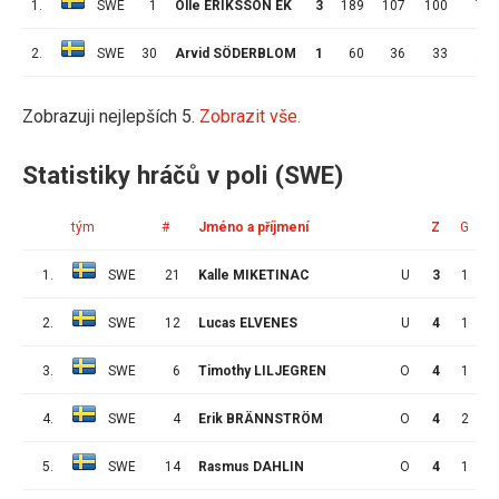
1.
SWE
1
Olle ERIKSSON EK
3
189
107
100
7
2.
SWE
30
Arvid SÖDERBLOM
1
60
36
33
3
Zobrazuji nejlepších 5.
Zobrazit vše.
Statistiky hráčů v poli (SWE)
tým
#
Jméno a příjmení
Z
G
A
1.
SWE
21
Kalle MIKETINAC
U
3
1
2
2.
SWE
12
Lucas ELVENES
U
4
1
2
3.
SWE
6
Timothy LILJEGREN
O
4
1
2
4.
SWE
4
Erik BRÄNNSTRÖM
O
4
2
0
5.
SWE
14
Rasmus DAHLIN
O
4
1
1