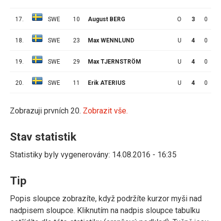
17.
SWE
10
August BERG
O
3
0
0
18.
SWE
23
Max WENNLUND
U
4
0
0
19.
SWE
29
Max TJERNSTRÖM
U
4
0
0
20.
SWE
11
Erik ATERIUS
U
4
0
0
Zobrazuji prvních 20.
Zobrazit vše.
Stav statistik
Statistiky byly vygenerovány: 14.08.2016 - 16:35
Tip
Popis sloupce zobrazíte, když podržíte kurzor myši nad
nadpisem sloupce. Kliknutím na nadpis sloupce tabulku