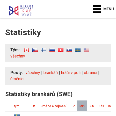
MENU
Statistiky
Tým:
všechny
Posty:
všechny
|
brankáři
|
hráči v poli
|
obránci
|
útočníci
Statistiky brankářů (SWE)
tým
#
Jméno a příjmení
Z
Min
Stř
Zás
Ink