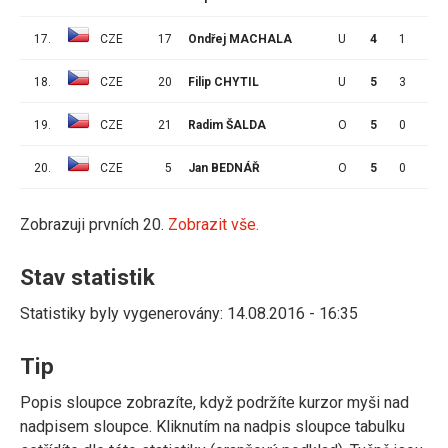
17.
CZE
17
Ondřej MACHALA
U
4
1
2
18.
CZE
20
Filip CHYTIL
U
5
3
1
19.
CZE
21
Radim ŠALDA
O
5
0
1
20.
CZE
5
Jan BEDNÁŘ
O
5
0
0
Zobrazuji prvních 20.
Zobrazit vše.
Stav statistik
Statistiky byly vygenerovány: 14.08.2016 - 16:35
Tip
Popis sloupce zobrazíte, když podržíte kurzor myši nad
nadpisem sloupce. Kliknutím na nadpis sloupce tabulku