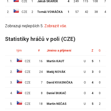
1.
CZE
1
Jakub ŠKAREK
4
249
115
108
7
2.
CZE
2
Tomáš VOMÁČKA
1
57
42
38
4
Zobrazuji nejlepších 5.
Zobrazit vše.
Statistiky hráčů v poli (CZE)
tým
#
Jméno a příjmení
Z
G
A
1.
CZE
16
Martin KAUT
U
5
1
3
2.
CZE
24
Matěj NOVÁK
U
3
0
0
3.
CZE
7
David KVASNIČKA
O
4
0
2
4.
CZE
8
Daniel BUKAČ
O
4
0
1
5.
CZE
18
Martin NEČAS
U
5
2
4