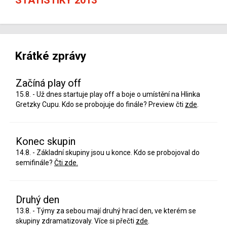
Krátké zprávy
Začíná play off
15.8. - Už dnes startuje play off a boje o umístění na Hlinka
Gretzky Cupu. Kdo se probojuje do finále? Preview čti
zde
.
Konec skupin
14.8. - Základní skupiny jsou u konce. Kdo se probojoval do
semifinále?
Čti zde.
Druhý den
13.8. - Týmy za sebou mají druhý hrací den, ve kterém se
skupiny zdramatizovaly. Více si přečti
zde
.