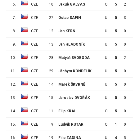
6.
CZE
10
Jakub GALVAS
O
5
2
3
7.
CZE
27
Ostap SAFIN
U
5
3
1
8.
CZE
12
Jan KERN
U
5
0
4
9.
CZE
13
Jan HLADONÍK
U
5
0
3
10.
CZE
28
Matyáš SVOBODA
U
5
2
0
11.
CZE
29
Jáchym KONDELÍK
U
5
0
1
12.
CZE
14
Marek ŠKVRNĚ
U
5
0
0
13.
CZE
15
Jaroslav DVOŘÁK
U
5
0
0
14.
CZE
11
Filip KRÁL
O
5
0
0
15.
CZE
9
Ludvík RUTAR
O
1
0
0
16.
CZE
19
Filip ZADINA
U
4
5
2