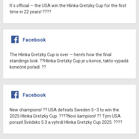
It´s official — the USA win the Hlinka Gretzky Cup for the first
time in 22 years! ????
Facebook
The Hlinka Gretzky Cup is over — here’s how the final
standings look. ??Hlinka Gretzky Cup je u konce, takto vypadá
konečné pořadí. ??
Facebook
New champions! ?? USA defeats Sweden 5–3 to win the
2025 Hlinka Gretzky Cup. ????Noví šampioni! ?? Tým USA
porazil Švédsko 5:3 a vyhrál Hlinka Gretzky Cup 2025. ????