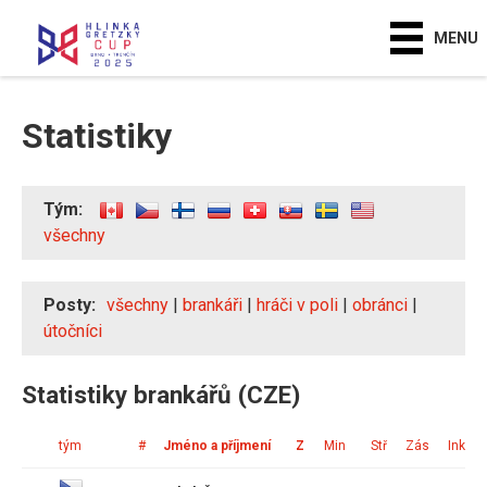
MENU
Statistiky
Tým:
všechny
Posty:
všechny
|
brankáři
|
hráči v poli
|
obránci
|
útočníci
Statistiky brankářů (CZE)
tým
#
Jméno a příjmení
Z
Min
Stř
Zás
Ink