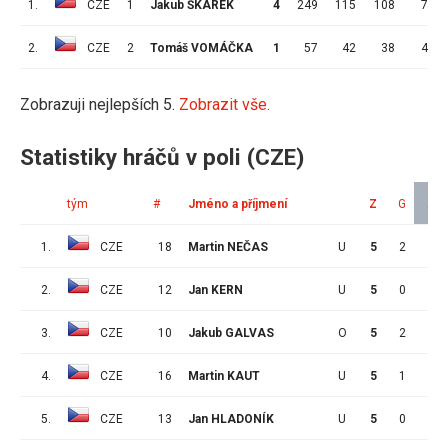
1.
CZE
1
Jakub ŠKAREK
4
249
115
108
7
2.
CZE
2
Tomáš VOMÁČKA
1
57
42
38
4
Zobrazuji nejlepších 5.
Zobrazit vše.
Statistiky hráčů v poli (CZE)
tým
#
Jméno a příjmení
Z
G
A
1.
CZE
18
Martin NEČAS
U
5
2
4
2.
CZE
12
Jan KERN
U
5
0
4
3.
CZE
10
Jakub GALVAS
O
5
2
3
4.
CZE
16
Martin KAUT
U
5
1
3
5.
CZE
13
Jan HLADONÍK
U
5
0
3