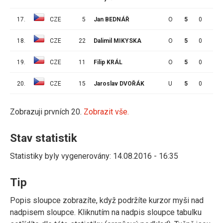
17.
CZE
5
Jan BEDNÁŘ
O
5
0
0
18.
CZE
22
Dalimil MIKYSKA
O
5
0
0
19.
CZE
11
Filip KRÁL
O
5
0
0
20.
CZE
15
Jaroslav DVOŘÁK
U
5
0
0
Zobrazuji prvních 20.
Zobrazit vše.
Stav statistik
Statistiky byly vygenerovány: 14.08.2016 - 16:35
Tip
Popis sloupce zobrazíte, když podržíte kurzor myši nad
nadpisem sloupce. Kliknutím na nadpis sloupce tabulku