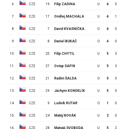
6.
CZE
19
Filip ZADINA
U
4
5
2
7.
CZE
17
Ondřej MACHALA
U
4
1
2
8.
CZE
7
David KVASNIČKA
O
4
0
2
9.
CZE
8
Daniel BUKAČ
O
4
0
1
10.
CZE
20
Filip CHYTIL
U
5
3
1
11.
CZE
27
Ostap SAFIN
U
5
3
1
12.
CZE
21
Radim ŠALDA
O
5
0
1
13.
CZE
29
Jáchym KONDELÍK
U
5
0
1
14.
CZE
9
Ludvík RUTAR
O
1
0
0
15.
CZE
24
Matěj NOVÁK
U
3
0
0
16.
CZE
28
Matyáš SVOBODA
U
5
2
0