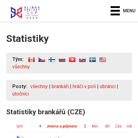
MENU
Statistiky
Tým:
všechny
Posty:
všechny
|
brankáři
|
hráči v poli
|
obránci
|
útočníci
Statistiky brankářů (CZE)
tým
#
Jméno a příjmení
Z
Min
Stř
Zás
Ink