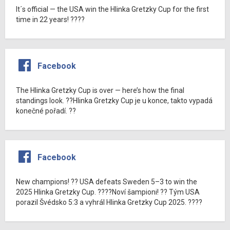
It´s official — the USA win the Hlinka Gretzky Cup for the first
time in 22 years! ????
Facebook
The Hlinka Gretzky Cup is over — here’s how the final
standings look. ??Hlinka Gretzky Cup je u konce, takto vypadá
konečné pořadí. ??
Facebook
New champions! ?? USA defeats Sweden 5–3 to win the
2025 Hlinka Gretzky Cup. ????Noví šampioni! ?? Tým USA
porazil Švédsko 5:3 a vyhrál Hlinka Gretzky Cup 2025. ????