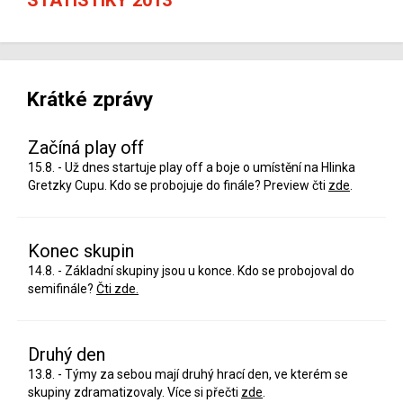
Krátké zprávy
Začíná play off
15.8. - Už dnes startuje play off a boje o umístění na Hlinka
Gretzky Cupu. Kdo se probojuje do finále? Preview čti
zde
.
Konec skupin
14.8. - Základní skupiny jsou u konce. Kdo se probojoval do
semifinále?
Čti zde.
Druhý den
13.8. - Týmy za sebou mají druhý hrací den, ve kterém se
skupiny zdramatizovaly. Více si přečti
zde
.