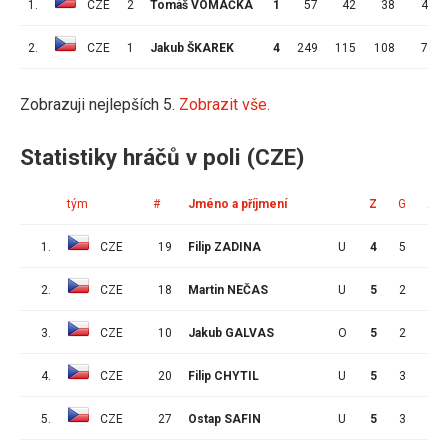
1.
CZE
2
Tomáš VOMÁČKA
1
57
42
38
4
2.
CZE
1
Jakub ŠKAREK
4
249
115
108
7
Zobrazuji nejlepších 5.
Zobrazit vše.
Statistiky hráčů v poli (CZE)
tým
#
Jméno a příjmení
Z
G
A
1.
CZE
19
Filip ZADINA
U
4
5
2
2.
CZE
18
Martin NEČAS
U
5
2
4
3.
CZE
10
Jakub GALVAS
O
5
2
3
4.
CZE
20
Filip CHYTIL
U
5
3
1
5.
CZE
27
Ostap SAFIN
U
5
3
1