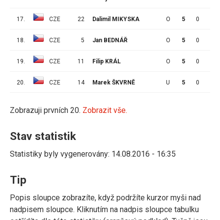
17.
CZE
22
Dalimil MIKYSKA
O
5
0
0
18.
CZE
5
Jan BEDNÁŘ
O
5
0
0
19.
CZE
11
Filip KRÁL
O
5
0
0
20.
CZE
14
Marek ŠKVRNĚ
U
5
0
0
Zobrazuji prvních 20.
Zobrazit vše.
Stav statistik
Statistiky byly vygenerovány: 14.08.2016 - 16:35
Tip
Popis sloupce zobrazíte, když podržíte kurzor myši nad
nadpisem sloupce. Kliknutím na nadpis sloupce tabulku