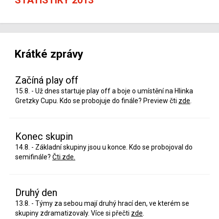
Krátké zprávy
Začíná play off
15.8. - Už dnes startuje play off a boje o umístění na Hlinka
Gretzky Cupu. Kdo se probojuje do finále? Preview čti
zde
.
Konec skupin
14.8. - Základní skupiny jsou u konce. Kdo se probojoval do
semifinále?
Čti zde.
Druhý den
13.8. - Týmy za sebou mají druhý hrací den, ve kterém se
skupiny zdramatizovaly. Více si přečti
zde
.