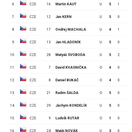
6.
CZE
16
Martin KAUT
U
5
1
3
7.
CZE
12
Jan KERN
U
5
0
4
8.
CZE
17
Ondřej MACHALA
U
4
1
2
9.
CZE
13
Jan HLADONÍK
U
5
0
3
10.
CZE
28
Matyáš SVOBODA
U
5
2
0
11.
CZE
7
David KVASNIČKA
O
4
0
2
12.
CZE
8
Daniel BUKAČ
O
4
0
1
13.
CZE
21
Radim ŠALDA
O
5
0
1
14.
CZE
29
Jáchym KONDELÍK
U
5
0
1
15.
CZE
9
Ludvík RUTAR
O
1
0
0
16.
CZE
24
Matěj NOVÁK
U
3
0
0