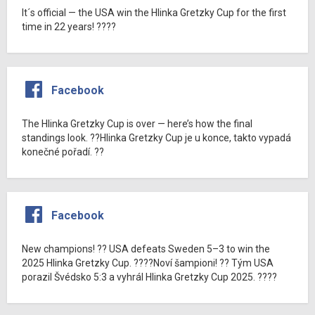
It´s official — the USA win the Hlinka Gretzky Cup for the first
time in 22 years! ????
Facebook
The Hlinka Gretzky Cup is over — here’s how the final
standings look. ??Hlinka Gretzky Cup je u konce, takto vypadá
konečné pořadí. ??
Facebook
New champions! ?? USA defeats Sweden 5–3 to win the
2025 Hlinka Gretzky Cup. ????Noví šampioni! ?? Tým USA
porazil Švédsko 5:3 a vyhrál Hlinka Gretzky Cup 2025. ????