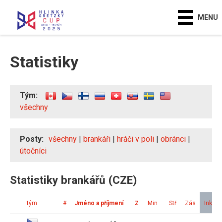
MENU
Statistiky
Tým:
všechny
Posty:
všechny
|
brankáři
|
hráči v poli
|
obránci
|
útočníci
Statistiky brankářů (CZE)
tým
#
Jméno a příjmení
Z
Min
Stř
Zás
Ink