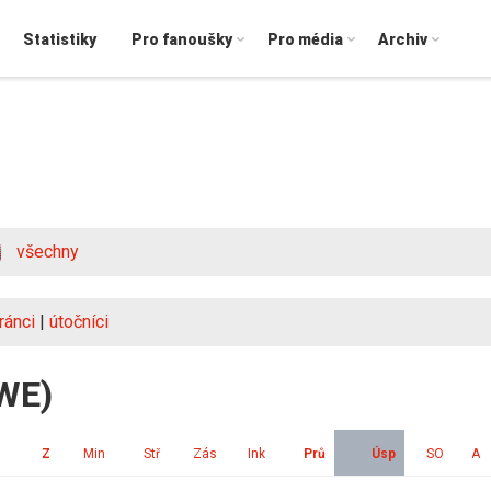
Statistiky
Pro fanoušky
Pro média
Archiv
všechny
ránci
|
útočníci
SWE)
Z
Min
Stř
Zás
Ink
Prů
Úsp
SO
A