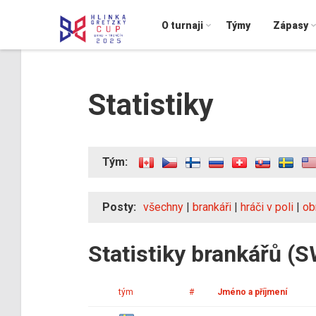
O turnaji
Týmy
Zápasy
Statistiky
Tým:
Posty:
všechny
|
brankáři
|
hráči v poli
|
ob
Statistiky brankářů (
tým
#
Jméno a příjmení