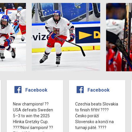
Facebook
Facebook
New champions! ??
Czechia beats Slovakia
USA defeats Sweden
to finish fifth! ????
5–3 to win the 2025
Česko poráží
Hlinka Gretzky Cup.
Slovensko a končí na
????Noví šampioni! ??
turnaji páté. ????