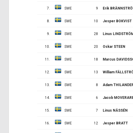
7.
SWE
9
Erik BRÄNNSTR
8.
SWE
10
Jesper BOKVIST
9.
SWE
28
Linus LINDSTRÖ
10.
SWE
20
Oskar STEEN
11.
SWE
18
Marcus DAVIDS
12.
SWE
13
William FÄLLST
13.
SWE
8
Adam THILANDE
14.
SWE
6
Jacob MOVERAR
15.
SWE
7
Linus NÄSSÉN
16.
SWE
12
Jesper BRATT