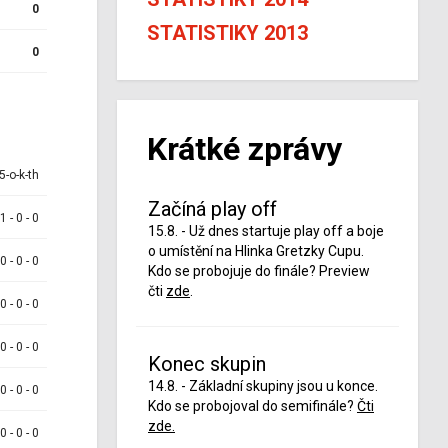
0
STATISTIKY 2013
0
Krátké zprávy
5-o-k-th
Začíná play off
 1 - 0 - 0
15.8. - Už dnes startuje play off a boje
o umístění na Hlinka Gretzky Cupu.
 0 - 0 - 0
Kdo se probojuje do finále? Preview
čti
zde
.
 0 - 0 - 0
 0 - 0 - 0
Konec skupin
14.8. - Základní skupiny jsou u konce.
 0 - 0 - 0
Kdo se probojoval do semifinále?
Čti
zde.
 0 - 0 - 0