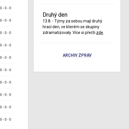
 0 - 0 - 0
Druhý den
 0 - 0 - 0
13.8. - Týmy za sebou mají druhý
hrací den, ve kterém se skupiny
zdramatizovaly. Více si přečti
zde
.
 0 - 0 - 0
 0 - 0 - 0
ARCHIV ZPRÁV
 0 - 0 - 0
 0 - 0 - 0
 0 - 0 - 0
 0 - 0 - 0
 0 - 0 - 0
 0 - 0 - 0