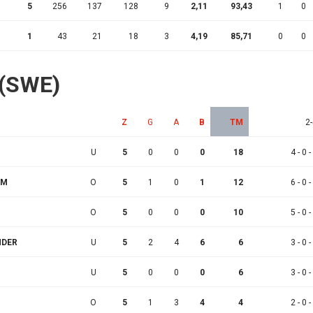
5
256
137
128
9
2,11
93,43
1
0
1
43
21
18
3
4,19
85,71
0
0
i (SWE)
Z
G
A
B
TM
2-
U
5
0
0
0
18
4 - 0 -
LM
O
5
1
0
1
12
6 - 0 -
O
5
0
0
0
10
5 - 0 -
NDER
U
5
2
4
6
6
3 - 0 -
U
5
0
0
0
6
3 - 0 -
O
5
1
3
4
4
2 - 0 -