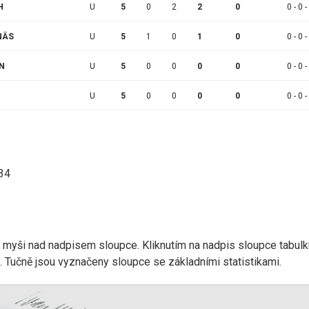
H
U
5
0
2
2
0
0 - 0 -
NÄS
U
5
1
0
1
0
0 - 0 -
ON
U
5
0
0
0
0
0 - 0 -
U
5
0
0
0
0
0 - 0 -
:34
r myši nad nadpisem sloupce. Kliknutím na nadpis sloupce tabulk
d). Tučně jsou vyznačeny sloupce se základními statistikami.