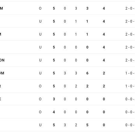
ÖM
O
5
0
3
3
4
2 - 0 -
U
5
0
1
1
4
2 - 0 -
M
U
5
0
1
1
4
2 - 0 -
U
5
0
0
0
4
2 - 0 -
SON
U
5
0
0
0
4
2 - 0 -
RÖM
U
5
3
3
6
2
1 - 0 -
R
O
5
0
2
2
2
1 - 0 -
E
O
3
0
0
0
0
0 - 0 -
O
4
0
0
0
0
0 - 0 -
U
5
3
2
5
0
0 - 0 -