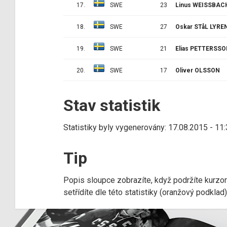
17.
SWE
23
Linus WEISSBAC
18.
SWE
27
Oskar STåL LYRE
19.
SWE
21
Elias PETTERSS
20.
SWE
17
Oliver OLSSON
Stav statistik
Statistiky byly vygenerovány: 17.08.2015 - 11
Tip
Popis sloupce zobrazíte, když podržíte kurzo
setřídíte dle této statistiky (oranžový podkla