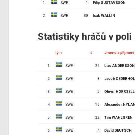
1.
SWE
1
Filip GUSTAVSSON
2.
SWE
30
Isak WALLIN
Statistiky hráčů v pol
tým
#
Jméno a příjmení
1.
SWE
26
Lias ANDERSSON
2.
SWE
3
Jacob CEDERHO
3.
SWE
5
Oliver HORRSELL
4.
SWE
16
Alexander NYLA
5.
SWE
22
Tim WAHLGREN
6.
SWE
4
David DEUTSCH