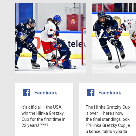
Facebook
Facebook
It´s official — the USA
The Hlinka Gretzky Cup
win the Hlinka Gretzky
is over — here’s how
Cup for the first time in
the final standings look.
22 years! ????
??Hlinka Gretzky Cup je
u konce, takto vypadá