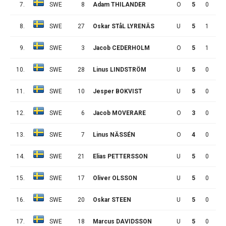
7.
SWE
8
Adam THILANDER
O
5
0
2
8.
SWE
27
Oskar STåL LYRENÄS
U
5
1
0
9.
SWE
3
Jacob CEDERHOLM
O
5
1
0
10.
SWE
28
Linus LINDSTRÖM
U
5
0
1
11.
SWE
10
Jesper BOKVIST
U
5
0
1
12.
SWE
6
Jacob MOVERARE
O
3
0
0
13.
SWE
7
Linus NÄSSÉN
O
4
0
0
14.
SWE
21
Elias PETTERSSON
U
5
0
0
15.
SWE
17
Oliver OLSSON
U
5
0
0
16.
SWE
20
Oskar STEEN
U
5
0
0
17.
SWE
18
Marcus DAVIDSSON
U
5
0
0