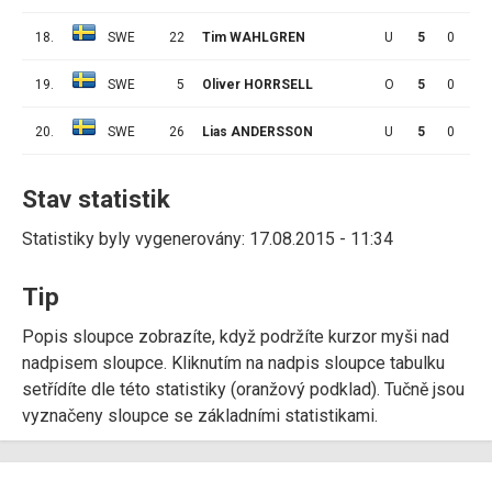
18.
SWE
22
Tim WAHLGREN
U
5
0
0
19.
SWE
5
Oliver HORRSELL
O
5
0
0
20.
SWE
26
Lias ANDERSSON
U
5
0
0
Stav statistik
Statistiky byly vygenerovány: 17.08.2015 - 11:34
Tip
Popis sloupce zobrazíte, když podržíte kurzor myši nad
nadpisem sloupce. Kliknutím na nadpis sloupce tabulku
setřídíte dle této statistiky (oranžový podklad). Tučně jsou
vyznačeny sloupce se základními statistikami.