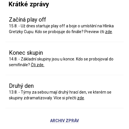
Krátké zprávy
Začíná play off
15.8. - Už dnes startuje play off a boje o umístění na Hlinka
Gretzky Cupu. Kdo se probojuje do finále? Preview čti
zde
.
Konec skupin
14.8. - Základní skupiny jsou u konce. Kdo se probojoval do
semifinále?
Čti zde.
Druhý den
13.8. - Týmy za sebou mají druhý hrací den, ve kterém se
skupiny zdramatizovaly. Více si přečti
zde
.
ARCHIV ZPRÁV