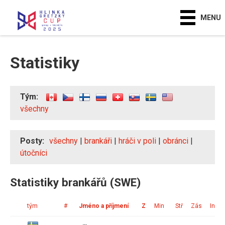
MENU
Statistiky
Tým:
všechny
Posty:
všechny
|
brankáři
|
hráči v poli
|
obránci
|
útočníci
Statistiky brankářů (SWE)
tým
#
Jméno a příjmení
Z
Min
Stř
Zás
Ink