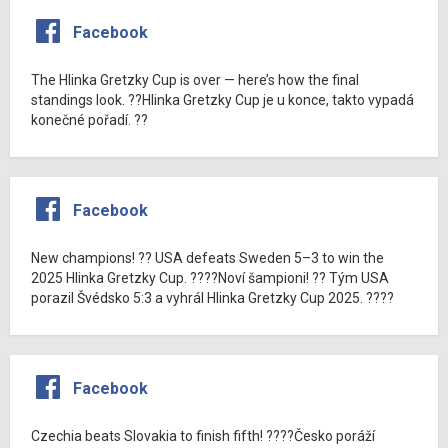
Facebook
The Hlinka Gretzky Cup is over — here’s how the final
standings look. ??Hlinka Gretzky Cup je u konce, takto vypadá
konečné pořadí. ??
Facebook
New champions! ?? USA defeats Sweden 5–3 to win the
2025 Hlinka Gretzky Cup. ????Noví šampioni! ?? Tým USA
porazil Švédsko 5:3 a vyhrál Hlinka Gretzky Cup 2025. ????
Facebook
Czechia beats Slovakia to finish fifth! ????Česko poráží