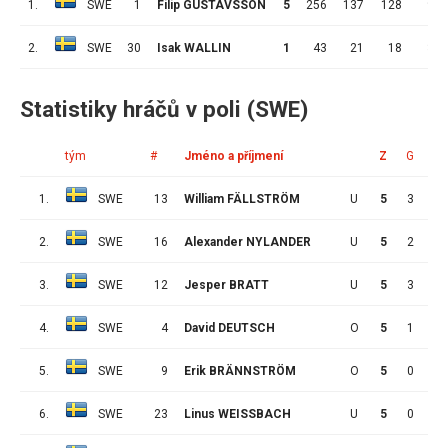
1.
SWE
1
Filip GUSTAVSSON
5
256
137
128
9
2.
SWE
30
Isak WALLIN
1
43
21
18
3
Statistiky hráčů v poli (SWE)
tým
#
Jméno a příjmení
Z
G
A
1.
SWE
13
William FÄLLSTRÖM
U
5
3
3
2.
SWE
16
Alexander NYLANDER
U
5
2
4
3.
SWE
12
Jesper BRATT
U
5
3
2
4.
SWE
4
David DEUTSCH
O
5
1
3
5.
SWE
9
Erik BRÄNNSTRÖM
O
5
0
3
6.
SWE
23
Linus WEISSBACH
U
5
0
2