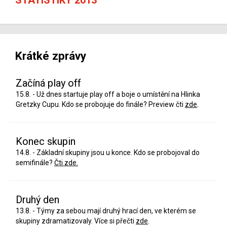
Krátké zprávy
Začíná play off
15.8. - Už dnes startuje play off a boje o umístění na Hlinka
Gretzky Cupu. Kdo se probojuje do finále? Preview čti
zde
.
Konec skupin
14.8. - Základní skupiny jsou u konce. Kdo se probojoval do
semifinále?
Čti zde.
Druhý den
13.8. - Týmy za sebou mají druhý hrací den, ve kterém se
skupiny zdramatizovaly. Více si přečti
zde
.