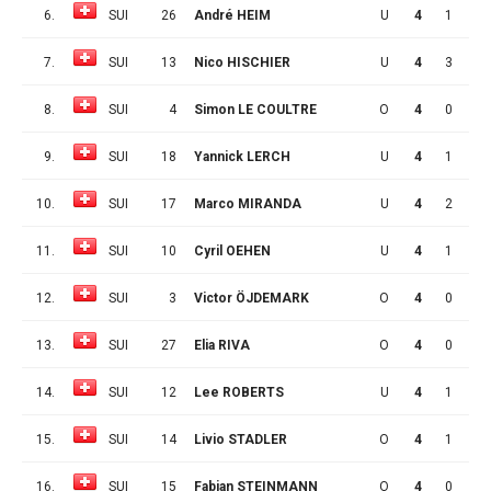
6.
SUI
26
André HEIM
U
4
1
0
7.
SUI
13
Nico HISCHIER
U
4
3
3
8.
SUI
4
Simon LE COULTRE
O
4
0
0
9.
SUI
18
Yannick LERCH
U
4
1
0
10.
SUI
17
Marco MIRANDA
U
4
2
2
11.
SUI
10
Cyril OEHEN
U
4
1
0
12.
SUI
3
Victor ÖJDEMARK
O
4
0
0
13.
SUI
27
Elia RIVA
O
4
0
1
14.
SUI
12
Lee ROBERTS
U
4
1
2
15.
SUI
14
Livio STADLER
O
4
1
4
16.
SUI
15
Fabian STEINMANN
O
4
0
0