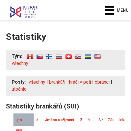
MENU
Statistiky
Tým:
všechny
Posty:
všechny
|
brankáři
|
hráči v poli
|
obránci
|
útočníci
Statistiky brankářů (SUI)
tým
#
Jméno a příjmení
Z
Min
Stř
Zás
Ink