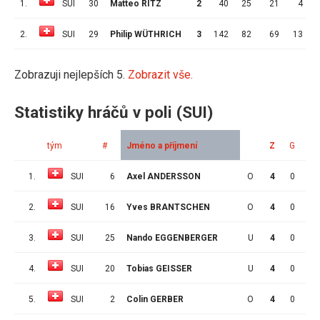
1.
SUI
30
Matteo RITZ
2
40
25
21
4
6
2.
SUI
29
Philip WÜTHRICH
3
142
82
69
13
5
Zobrazuji nejlepších 5.
Zobrazit vše.
Statistiky hráčů v poli (SUI)
tým
#
Jméno a příjmení
Z
G
A
1.
SUI
6
Axel ANDERSSON
O
4
0
2
2.
SUI
16
Yves BRANTSCHEN
O
4
0
1
3.
SUI
25
Nando EGGENBERGER
U
4
0
0
4.
SUI
20
Tobias GEISSER
U
4
0
1
5.
SUI
2
Colin GERBER
O
4
0
1