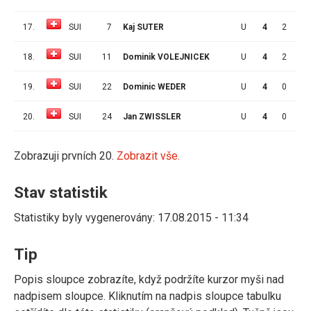
17.
SUI
7
Kaj SUTER
U
4
2
0
18.
SUI
11
Dominik VOLEJNICEK
U
4
2
0
19.
SUI
22
Dominic WEDER
U
4
0
1
20.
SUI
24
Jan ZWISSLER
U
4
0
1
Zobrazuji prvních 20.
Zobrazit vše.
Stav statistik
Statistiky byly vygenerovány: 17.08.2015 - 11:34
Tip
Popis sloupce zobrazíte, když podržíte kurzor myši nad
nadpisem sloupce. Kliknutím na nadpis sloupce tabulku