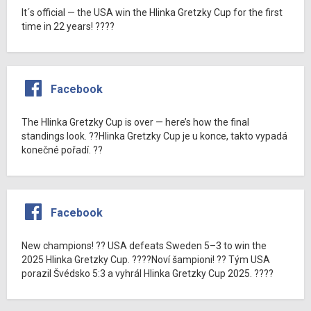
It´s official — the USA win the Hlinka Gretzky Cup for the first
time in 22 years! ????
Facebook
The Hlinka Gretzky Cup is over — here’s how the final
standings look. ??Hlinka Gretzky Cup je u konce, takto vypadá
konečné pořadí. ??
Facebook
New champions! ?? USA defeats Sweden 5–3 to win the
2025 Hlinka Gretzky Cup. ????Noví šampioni! ?? Tým USA
porazil Švédsko 5:3 a vyhrál Hlinka Gretzky Cup 2025. ????