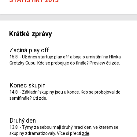
Krátké zprávy
Začíná play off
15.8. - Už dnes startuje play off a boje o umístění na Hlinka
Gretzky Cupu. Kdo se probojuje do finále? Preview čti
zde
.
Konec skupin
14.8. - Základní skupiny jsou u konce. Kdo se probojoval do
semifinále?
Čti zde.
Druhý den
13.8. - Týmy za sebou mají druhý hrací den, ve kterém se
skupiny zdramatizovaly. Více si přečti
zde
.