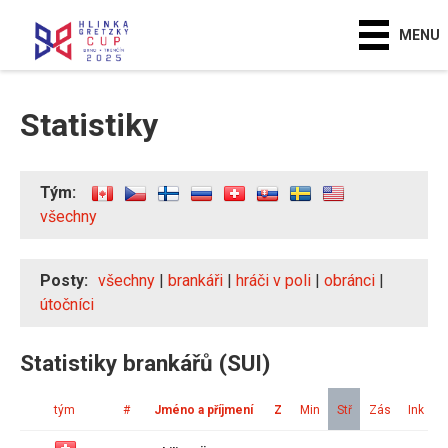
MENU
Statistiky
Tým:
všechny
Posty:
všechny
|
brankáři
|
hráči v poli
|
obránci
|
útočníci
Statistiky brankářů (SUI)
tým
#
Jméno a příjmení
Z
Min
Stř
Zás
Ink