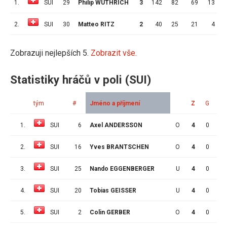
1.
SUI
29
Philip WÜTHRICH
3
142
82
69
13
5
2.
SUI
30
Matteo RITZ
2
40
25
21
4
6
Zobrazuji nejlepších 5.
Zobrazit vše.
Statistiky hráčů v poli (SUI)
tým
#
Jméno a příjmení
Z
G
A
1.
SUI
6
Axel ANDERSSON
O
4
0
2
2.
SUI
16
Yves BRANTSCHEN
O
4
0
1
3.
SUI
25
Nando EGGENBERGER
U
4
0
0
4.
SUI
20
Tobias GEISSER
U
4
0
1
5.
SUI
2
Colin GERBER
O
4
0
1