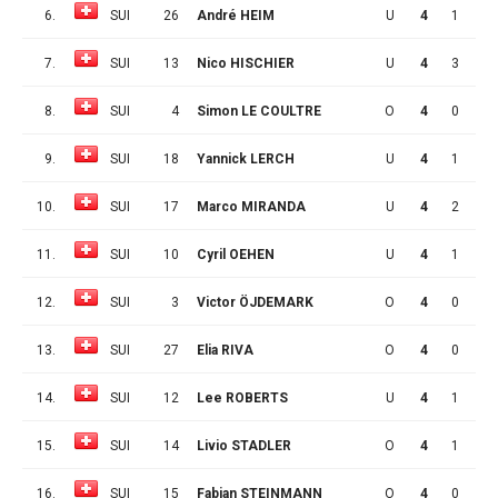
6.
SUI
26
André HEIM
U
4
1
0
7.
SUI
13
Nico HISCHIER
U
4
3
3
8.
SUI
4
Simon LE COULTRE
O
4
0
0
9.
SUI
18
Yannick LERCH
U
4
1
0
10.
SUI
17
Marco MIRANDA
U
4
2
2
11.
SUI
10
Cyril OEHEN
U
4
1
0
12.
SUI
3
Victor ÖJDEMARK
O
4
0
0
13.
SUI
27
Elia RIVA
O
4
0
1
14.
SUI
12
Lee ROBERTS
U
4
1
2
15.
SUI
14
Livio STADLER
O
4
1
4
16.
SUI
15
Fabian STEINMANN
O
4
0
0