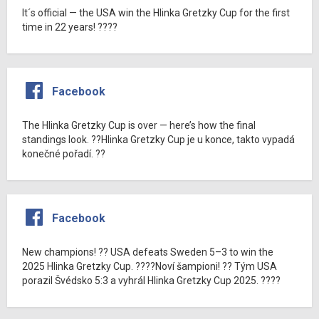
It´s official — the USA win the Hlinka Gretzky Cup for the first
time in 22 years! ????
Facebook
The Hlinka Gretzky Cup is over — here’s how the final
standings look. ??Hlinka Gretzky Cup je u konce, takto vypadá
konečné pořadí. ??
Facebook
New champions! ?? USA defeats Sweden 5–3 to win the
2025 Hlinka Gretzky Cup. ????Noví šampioni! ?? Tým USA
porazil Švédsko 5:3 a vyhrál Hlinka Gretzky Cup 2025. ????