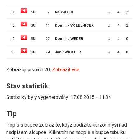
17.
SUI
7
Kaj SUTER
U
4
2
0
18.
SUI
11
Dominik VOLEJNICEK
U
4
2
0
19.
SUI
22
Dominic WEDER
U
4
0
1
20.
SUI
24
Jan ZWISSLER
U
4
0
1
Zobrazuji prvních 20.
Zobrazit vše.
Stav statistik
Statistiky byly vygenerovány: 17.08.2015 - 11:34
Tip
Popis sloupce zobrazíte, když podržíte kurzor myši nad
nadpisem sloupce. Kliknutím na nadpis sloupce tabulku