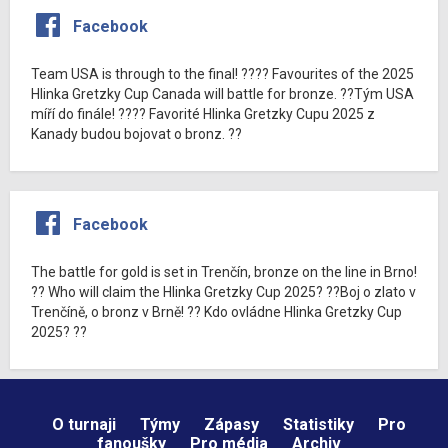
Facebook
Team USA is through to the final! ???? Favourites of the 2025
Hlinka Gretzky Cup Canada will battle for bronze. ??Tým USA
míří do finále! ???? Favorité Hlinka Gretzky Cupu 2025 z
Kanady budou bojovat o bronz. ??
Facebook
The battle for gold is set in Trenčín, bronze on the line in Brno!
?? Who will claim the Hlinka Gretzky Cup 2025? ??Boj o zlato v
Trenčíně, o bronz v Brně! ?? Kdo ovládne Hlinka Gretzky Cup
2025? ??
O turnaji
Týmy
Zápasy
Statistiky
Pro
fanoušky
Pro média
Archiv