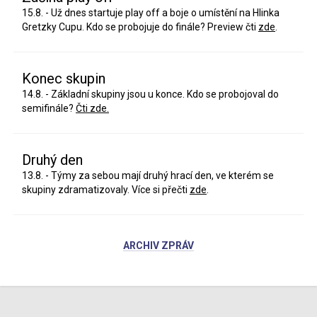
15.8. - Už dnes startuje play off a boje o umístění na Hlinka
Gretzky Cupu. Kdo se probojuje do finále? Preview čti
zde
.
Konec skupin
14.8. - Základní skupiny jsou u konce. Kdo se probojoval do
semifinále?
Čti zde.
Druhý den
13.8. - Týmy za sebou mají druhý hrací den, ve kterém se
skupiny zdramatizovaly. Více si přečti
zde
.
ARCHIV ZPRÁV