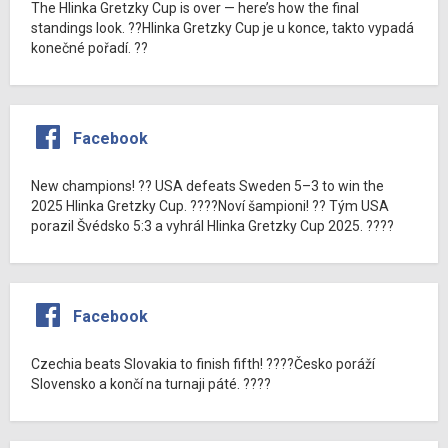
The Hlinka Gretzky Cup is over — here’s how the final
standings look. ??Hlinka Gretzky Cup je u konce, takto vypadá
konečné pořadí. ??
Facebook
New champions! ?? USA defeats Sweden 5–3 to win the
2025 Hlinka Gretzky Cup. ????Noví šampioni! ?? Tým USA
porazil Švédsko 5:3 a vyhrál Hlinka Gretzky Cup 2025. ????
Facebook
Czechia beats Slovakia to finish fifth! ????Česko poráží
Slovensko a končí na turnaji páté. ????