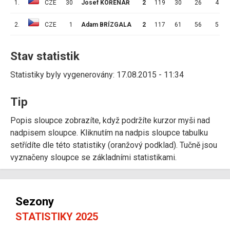
1.
CZE
30
Josef KOŘENÁŘ
2
119
30
26
4
2.
CZE
1
Adam BRÍZGALA
2
117
61
56
5
Stav statistik
Statistiky byly vygenerovány: 17.08.2015 - 11:34
Tip
Popis sloupce zobrazíte, když podržíte kurzor myši nad
nadpisem sloupce. Kliknutím na nadpis sloupce tabulku
setřídíte dle této statistiky (oranžový podklad). Tučně jsou
vyznačeny sloupce se základními statistikami.
Sezony
STATISTIKY 2025