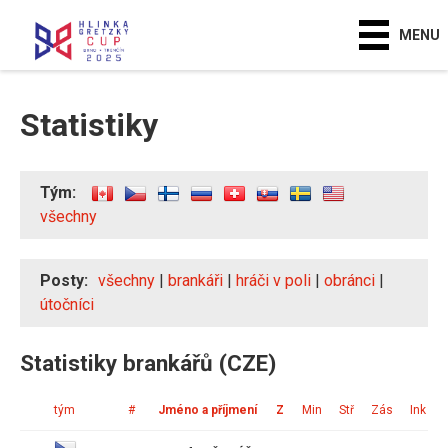
MENU
Statistiky
Tým:
všechny
Posty:
všechny
|
brankáři
|
hráči v poli
|
obránci
|
útočníci
Statistiky brankářů (CZE)
tým
#
Jméno a příjmení
Z
Min
Stř
Zás
Ink