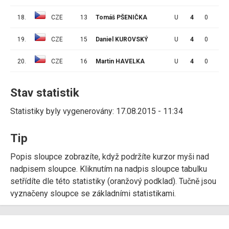
18.
CZE
13
Tomáš PŠENIČKA
U
4
0
0
19.
CZE
15
Daniel KUROVSKÝ
U
4
0
0
20.
CZE
16
Martin HAVELKA
U
4
0
0
Stav statistik
Statistiky byly vygenerovány: 17.08.2015 - 11:34
Tip
Popis sloupce zobrazíte, když podržíte kurzor myši nad
nadpisem sloupce. Kliknutím na nadpis sloupce tabulku
setřídíte dle této statistiky (oranžový podklad). Tučně jsou
vyznačeny sloupce se základními statistikami.