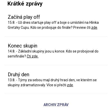
Krátké zprávy
Začíná play off
15.8. - Už dnes startuje play off a boje o umístění na Hlinka
Gretzky Cupu. Kdo se probojuje do finále? Preview čti
zde
.
Konec skupin
14.8. - Základní skupiny jsou u konce. Kdo se probojoval do
semifinále?
Čti zde.
Druhý den
13.8. - Týmy za sebou mají druhý hrací den, ve kterém se
skupiny zdramatizovaly. Více si přečti
zde
.
ARCHIV ZPRÁV