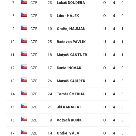
7.
CZE
23
Lukáš DOUDERA
O
4
0
1
8.
CZE
3
Libor HÁJEK
O
4
0
1
9.
CZE
10
Ondřej NAJMAN
U
4
1
0
10.
CZE
25
Radovan PAVLÍK
U
4
1
0
11.
CZE
18
Matyáš KANTNER
U
4
1
0
12.
CZE
17
Daniel NOVÁK
O
4
0
0
13.
CZE
26
Matyáš KAČÍREK
U
4
0
0
14.
CZE
24
Tomáš ŠMERHA
U
4
0
0
15.
CZE
21
Jiří KARAFIÁT
U
4
0
0
16.
CZE
9
Vojtěch BUDÍK
O
4
0
0
17.
CZE
14
Ondřej VÁLA
O
4
0
0