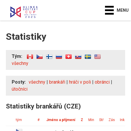
MENU
Statistiky
Tým:
všechny
Posty:
všechny
|
brankáři
|
hráči v poli
|
obránci
|
útočníci
Statistiky brankářů (CZE)
tým
#
Jméno a příjmení
Z
Min
Stř
Zás
Ink