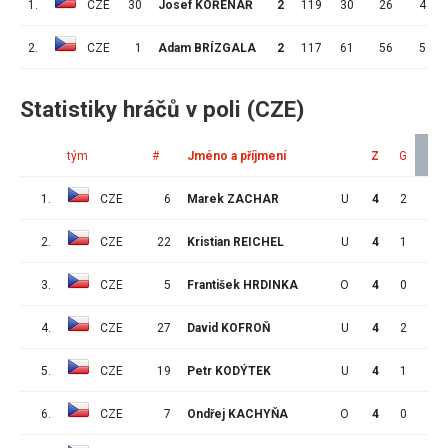
1.
CZE
30
Josef KOŘENÁŘ
2
119
30
26
4
2.
CZE
1
Adam BRÍZGALA
2
117
61
56
5
Statistiky hráčů v poli (CZE)
tým
#
Jméno a příjmení
Z
G
A
1.
CZE
6
Marek ZACHAR
U
4
2
2
2.
CZE
22
Kristian REICHEL
U
4
1
2
3.
CZE
5
František HRDINKA
O
4
0
2
4.
CZE
27
David KOFROŇ
U
4
2
1
5.
CZE
19
Petr KODÝTEK
U
4
1
1
6.
CZE
7
Ondřej KACHYŇA
O
4
0
1