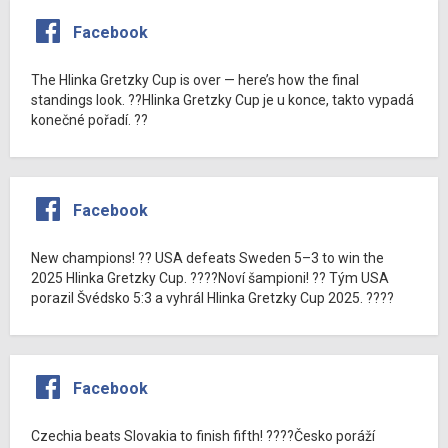
Facebook
The Hlinka Gretzky Cup is over — here’s how the final
standings look. ??Hlinka Gretzky Cup je u konce, takto vypadá
konečné pořadí. ??
Facebook
New champions! ?? USA defeats Sweden 5–3 to win the
2025 Hlinka Gretzky Cup. ????Noví šampioni! ?? Tým USA
porazil Švédsko 5:3 a vyhrál Hlinka Gretzky Cup 2025. ????
Facebook
Czechia beats Slovakia to finish fifth! ????Česko poráží