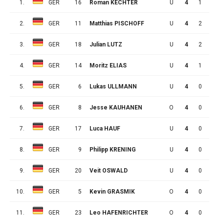
1.
GER
16
Roman KECHTER
U
4
1
2
2.
GER
11
Matthias PISCHOFF
U
4
2
0
3.
GER
18
Julian LUTZ
U
4
2
0
4.
GER
14
Moritz ELIAS
U
4
1
1
5.
GER
6
Lukas ULLMANN
U
4
0
2
6.
GER
8
Jesse KAUHANEN
O
4
0
1
7.
GER
17
Luca HAUF
U
4
0
1
8.
GER
9
Philipp KRENING
U
4
0
0
9.
GER
20
Veit OSWALD
U
4
0
0
10.
GER
5
Kevin GRASMIK
O
4
0
0
11.
GER
23
Leo HAFENRICHTER
O
4
0
0