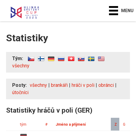
MENU
Statistiky
Tým:
všechny
Posty:
všechny
|
brankáři
|
hráči v poli
|
obránci
|
útočníci
Statistiky hráčů v poli (GER)
tým
#
Jméno a příjmení
Z
G
A