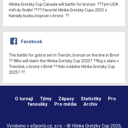
Hlinka Gretzky Cup Canada will battle for bronze. ??Tým USA
míří do finále! ???? Favorité Hlinka Gretzky Cupu 2025 z
Kanady budou bojovat o bronz. ??
Facebook
The battle for gold is set in Trenčín, bronze on the line in Brno!
?? Who will claim the Hlinka Gretzky Cup 2025? ??Boj o zlato v
Trenčíně, o bronz v Brně! ?? Kdo ovládne Hlinka Gretzky Cup
2025? ??
O turnaji
Týmy
Zápasy
Statistiky
Pro
fanoušky
Pro média
Archiv
Vyrobeno v
eSports.cz
, s.r.o. - © Hlinka Gretzky Cup 2026,