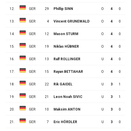
12.
GER
29
Phillip SINN
O
4
0
0
13.
GER
4
Vincent GRUNEWALD
O
4
0
0
14.
GER
12
Mason STURM
O
4
0
0
15.
GER
19
Niklas HÜBNER
O
4
0
0
16.
GER
13
Ralf ROLLINGER
U
4
0
0
17.
GER
15
Rayan BETTAHAR
O
4
0
0
18.
GER
22
Rik GAIDEL
U
3
1
0
19.
GER
21
Leon Noah SIVIC
U
3
1
0
20.
GER
10
Maksim ANTON
U
3
0
1
21.
GER
7
Eric HÖRDLER
U
3
0
0