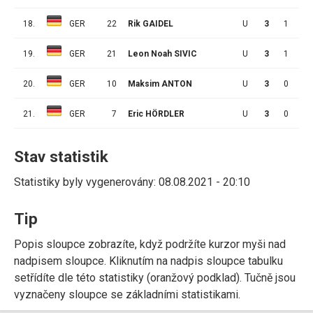
18.
GER
22
Rik GAIDEL
U
3
1
0
19.
GER
21
Leon Noah SIVIC
U
3
1
0
20.
GER
10
Maksim ANTON
U
3
0
1
21.
GER
7
Eric HÖRDLER
U
3
0
0
Stav statistik
Statistiky byly vygenerovány: 08.08.2021 - 20:10
Tip
Popis sloupce zobrazíte, když podržíte kurzor myši nad
nadpisem sloupce. Kliknutím na nadpis sloupce tabulku
setřídíte dle této statistiky (oranžový podklad). Tučně jsou
vyznačeny sloupce se základními statistikami.