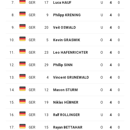
7.
GER
17
Luca HAUF
U
4
0
1
8.
GER
9
Philipp KRENING
U
4
0
0
9.
GER
20
Veit OSWALD
U
4
0
0
10.
GER
5
Kevin GRASMIK
O
4
0
0
11.
GER
23
Leo HAFENRICHTER
O
4
0
0
12.
GER
29
Phillip SINN
O
4
0
0
13.
GER
4
Vincent GRUNEWALD
O
4
0
0
14.
GER
12
Mason STURM
O
4
0
0
15.
GER
19
Niklas HÜBNER
O
4
0
0
16.
GER
13
Ralf ROLLINGER
U
4
0
0
17.
GER
15
Rayan BETTAHAR
O
4
0
0