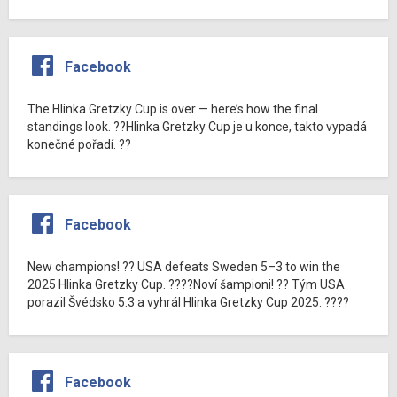
Facebook
The Hlinka Gretzky Cup is over — here’s how the final
standings look. ??Hlinka Gretzky Cup je u konce, takto vypadá
konečné pořadí. ??
Facebook
New champions! ?? USA defeats Sweden 5–3 to win the
2025 Hlinka Gretzky Cup. ????Noví šampioni! ?? Tým USA
porazil Švédsko 5:3 a vyhrál Hlinka Gretzky Cup 2025. ????
Facebook