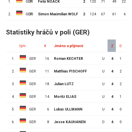
1.
GER
31
Felix NOACK
2
120
71
49
22
2.
GER
30
Simon Maximilian WOLF
2
124
67
61
6
Statistiky hráčů v poli (GER)
tým
#
Jméno a příjmení
Z
G
A
1.
GER
16
Roman KECHTER
U
4
1
2
2.
GER
11
Matthias PISCHOFF
U
4
2
0
3.
GER
18
Julian LUTZ
U
4
2
0
4.
GER
14
Moritz ELIAS
U
4
1
1
5.
GER
6
Lukas ULLMANN
U
4
0
2
6.
GER
8
Jesse KAUHANEN
O
4
0
1