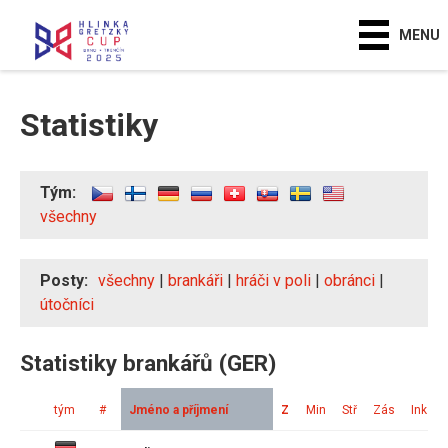
MENU
Statistiky
Tým:
všechny
Posty:
všechny
|
brankáři
|
hráči v poli
|
obránci
|
útočníci
Statistiky brankářů (GER)
tým
#
Jméno a příjmení
Z
Min
Stř
Zás
Ink