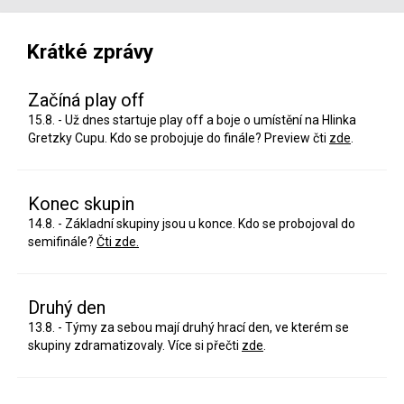
Krátké zprávy
Začíná play off
15.8. - Už dnes startuje play off a boje o umístění na Hlinka
Gretzky Cupu. Kdo se probojuje do finále? Preview čti
zde
.
Konec skupin
14.8. - Základní skupiny jsou u konce. Kdo se probojoval do
semifinále?
Čti zde.
Druhý den
13.8. - Týmy za sebou mají druhý hrací den, ve kterém se
skupiny zdramatizovaly. Více si přečti
zde
.