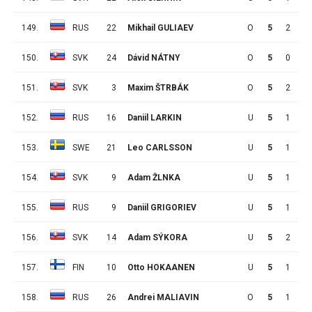
149.
RUS
22
Mikhail GULIAEV
O
5
2
3
150.
SVK
24
Dávid NÁTNY
O
5
0
4
151.
SVK
3
Maxim ŠTRBÁK
O
5
2
1
152.
RUS
16
Daniil LARKIN
U
5
1
2
153.
SWE
21
Leo CARLSSON
U
5
1
2
154.
SVK
9
Adam ŽLNKA
U
5
1
2
155.
RUS
9
Daniil GRIGORIEV
U
5
1
2
156.
SVK
14
Adam SÝKORA
U
5
2
0
157.
FIN
10
Otto HOKAANEN
U
5
1
1
158.
RUS
26
Andrei MALIAVIN
O
5
1
1