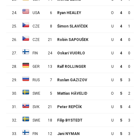
24.
USA
6
Ryan HEALEY
O
4
0
2
25.
CZE
8
Šimon SLAVÍČEK
U
4
1
0
26.
CZE
21
Robin SAPOUŠEK
U
4
0
1
27.
FIN
24
Oskari VUORLO
U
4
0
0
28.
GER
13
Ralf ROLLINGER
U
4
0
0
29.
RUS
7
Ruslan GAZIZOV
U
5
3
7
30.
SWE
5
Mattias HÄVELID
O
5
2
7
31.
SVK
21
Peter REPČÍK
U
5
4
4
32.
SWE
18
Filip BYSTEDT
U
5
3
4
33.
FIN
12
Jani NYMAN
U
5
3
3