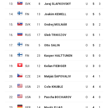
13.
SVK
8
Juraj SLAFKOVSKÝ
U
5
3
6
14.
FIN
13
Joakim KEMELL
U
5
5
1
15.
SVK
11
Ondrej MOLNÁR
U
5
2
4
16.
RUS
17
Gleb TRIKOZOV
U
5
1
4
17.
FIN
5
Otto SALIN
O
5
2
2
18.
FIN
23
Kasper HALTTUNEN
U
5
0
0
19.
SUI
12
Kelian FIEBIGER
U
3
0
0
20.
CZE
24
Matýáš ŠAPOVALIV
U
4
1
4
21.
USA
21
Cole KNUBLE
U
4
4
0
22.
USA
3
Pascha BOCHAROV
O
4
0
3
23.
GER
14
Moritz ELIAS
U
4
1
1