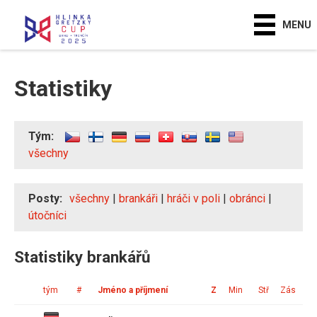
MENU
Statistiky
Tým:
všechny
Posty:
všechny
|
brankáři
|
hráči v poli
|
obránci
|
útočníci
Statistiky brankářů
tým
#
Jméno a příjmení
Z
Min
Stř
Zás
In