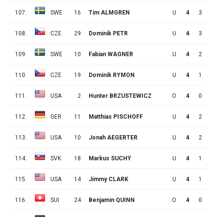
107.
SWE
16
Tim ALMGREN
U
4
3
0
108.
CZE
29
Dominik PETR
U
4
3
0
109.
SWE
10
Fabian WAGNER
U
4
2
1
110.
CZE
19
Dominik RYMON
U
4
1
2
111.
USA
2
Hunter BRZUSTEWICZ
O
4
0
3
112.
GER
11
Matthias PISCHOFF
U
4
2
0
113.
USA
10
Jonah AEGERTER
U
4
2
0
114.
SVK
18
Markus SUCHÝ
U
4
1
1
115.
USA
14
Jimmy CLARK
U
4
1
1
116.
SUI
24
Benjamin QUINN
O
4
0
2