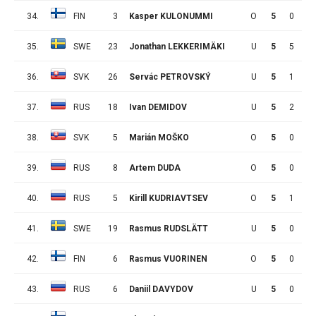
34.
FIN
3
Kasper KULONUMMI
O
5
0
6
35.
SWE
23
Jonathan LEKKERIMÄKI
U
5
5
0
36.
SVK
26
Servác PETROVSKÝ
U
5
1
4
37.
RUS
18
Ivan DEMIDOV
U
5
2
2
38.
SVK
5
Marián MOŠKO
O
5
0
3
39.
RUS
8
Artem DUDA
O
5
0
3
40.
RUS
5
Kirill KUDRIAVTSEV
O
5
1
0
41.
SWE
19
Rasmus RUDSLÄTT
U
5
0
1
42.
FIN
6
Rasmus VUORINEN
O
5
0
1
43.
RUS
6
Daniil DAVYDOV
U
5
0
0