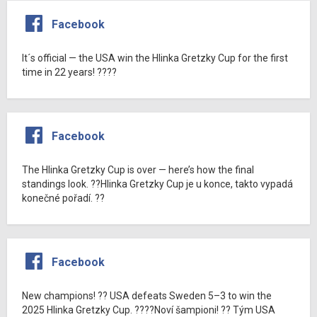
Facebook
It´s official — the USA win the Hlinka Gretzky Cup for the first
time in 22 years! ????
Facebook
The Hlinka Gretzky Cup is over — here’s how the final
standings look. ??Hlinka Gretzky Cup je u konce, takto vypadá
konečné pořadí. ??
Facebook
New champions! ?? USA defeats Sweden 5–3 to win the
2025 Hlinka Gretzky Cup. ????Noví šampioni! ?? Tým USA