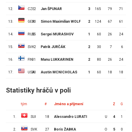
12.
CZE
2
Jan ŠPUNAR
3
165
79
71
13.
GER
30
Simon Maximilian WOLF
2
124
67
61
14.
RUS
35
Sergei MURASHOV
1
60
26
24
15.
SVK
2
Patrik JURČÁK
2
30
7
6
16.
FIN
31
Manu LUKKARINEN
2
80
26
24
17.
USA
30
Austin MCNICHOLAS
1
60
18
18
Statistiky hráčů v poli
tým
#
Jméno a příjmení
Z
G
A
1.
SUI
18
Alessandro LURATI
U
4
1
0
2.
SVK
27
Boris ŽABKA
O
5
0
0