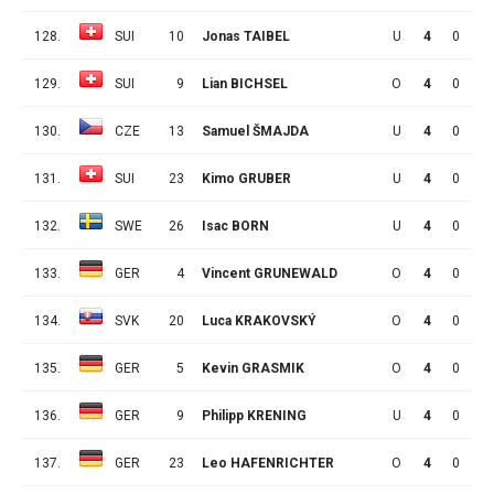
128.
SUI
10
Jonas TAIBEL
U
4
0
0
129.
SUI
9
Lian BICHSEL
O
4
0
0
130.
CZE
13
Samuel ŠMAJDA
U
4
0
0
131.
SUI
23
Kimo GRUBER
U
4
0
0
132.
SWE
26
Isac BORN
U
4
0
0
133.
GER
4
Vincent GRUNEWALD
O
4
0
0
134.
SVK
20
Luca KRAKOVSKÝ
O
4
0
0
135.
GER
5
Kevin GRASMIK
O
4
0
0
136.
GER
9
Philipp KRENING
U
4
0
0
137.
GER
23
Leo HAFENRICHTER
O
4
0
0