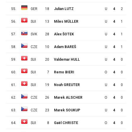
55.
GER
18
Julian LUTZ
U
4
2
0
56.
SUI
13
Miles MÜLLER
U
4
1
1
57.
SVK
28
Alex ŠOTEK
U
4
1
1
58.
CZE
10
Adam BAREŠ
U
4
1
0
59.
SUI
20
Valdemar HULL
U
4
0
1
60.
SUI
7
Remo BIERI
O
4
0
1
61.
SUI
19
Noah GREUTER
U
4
0
1
62.
CZE
26
Marek ALSCHER
O
4
0
1
63.
CZE
23
Marek SOUKUP
U
4
0
1
64.
SUI
8
Gaël CHRISTE
O
4
0
0