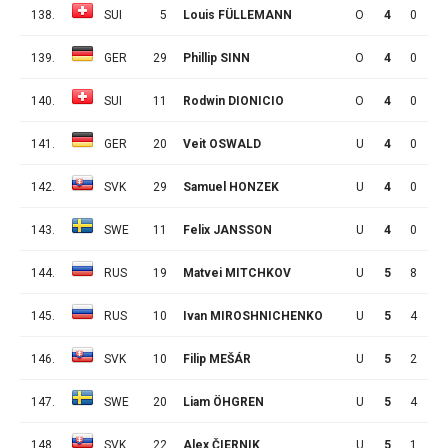
138.
SUI
5
Louis FÜLLEMANN
O
4
0
0
139.
GER
29
Phillip SINN
O
4
0
0
140.
SUI
11
Rodwin DIONICIO
O
4
0
0
141.
GER
20
Veit OSWALD
U
4
0
0
142.
SVK
29
Samuel HONZEK
U
4
0
0
143.
SWE
11
Felix JANSSON
U
4
0
0
144.
RUS
19
Matvei MITCHKOV
U
5
8
5
145.
RUS
10
Ivan MIROSHNICHENKO
U
5
4
5
146.
SVK
10
Filip MEŠÁR
U
5
2
6
147.
SWE
20
Liam ÖHGREN
U
5
4
3
148.
SVK
22
Alex ČIERNIK
U
5
1
6