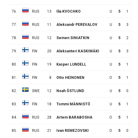
76.
RUS
13
Ilia KVOCHKO
U
5
1
5
77.
RUS
11
Aleksandr PEREVALOV
U
5
3
2
78.
RUS
12
Semen SINIATKIN
U
5
2
2
79.
FIN
20
Aleksanteri KASKIMÄKI
U
5
3
0
80.
FIN
19
Kasper LUNDELL
U
5
1
1
81.
FIN
8
Otto HEINONEN
O
5
1
1
82.
SWE
12
Noah ÖSTLUND
U
5
0
2
83.
FIN
18
Tommi MÄNNISTÖ
U
5
1
0
84.
RUS
28
Artem BARABOSHA
O
5
1
0
85.
RUS
21
Ivan REMEZOVSKI
O
5
0
1