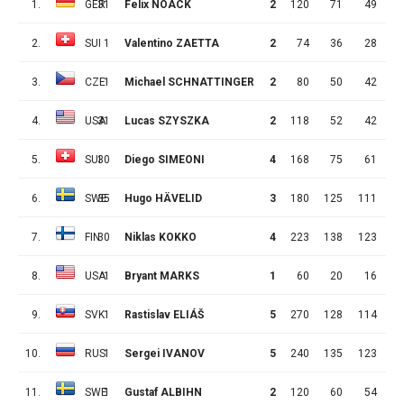
1.
GER
31
Felix NOACK
2
120
71
49
2
2.
SUI
1
Valentino ZAETTA
2
74
36
28
3.
CZE
1
Michael SCHNATTINGER
2
80
50
42
4.
USA
31
Lucas SZYSZKA
2
118
52
42
1
5.
SUI
30
Diego SIMEONI
4
168
75
61
1
6.
SWE
35
Hugo HÄVELID
3
180
125
111
1
7.
FIN
30
Niklas KOKKO
4
223
138
123
1
8.
USA
1
Bryant MARKS
1
60
20
16
9.
SVK
1
Rastislav ELIÁŠ
5
270
128
114
1
10.
RUS
1
Sergei IVANOV
5
240
135
123
1
11.
SWE
1
Gustaf ALBIHN
2
120
60
54