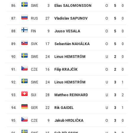
86.
SWE
3
Elias SALOMONSSON
O
5
0
1
87.
RUS
27
Vladislav SAPUNOV
O
5
0
1
88.
FIN
9
Juuso VESALA
O
5
0
0
89.
SVK
17
Sebastián NAHÁLKA
O
5
0
0
90.
SWE
24
Linus HEMSTRÖM
U
2
0
0
91.
CZE
16
Filip KRAJČÍK
O
2
0
0
92.
SWE
24
Linus HEMSTRÖM
U
3
1
4
93.
SUI
28
Mattheo REINHARD
U
3
2
0
94.
GER
22
Rik GAIDEL
U
3
1
0
95.
CZE
9
Jakub HRDLIČKA
O
3
0
1