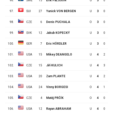
96.
SWE
15
Erik PåLSSON
U
3
0
0
97.
SUI
27
Yanick VON BERGEN
U
3
0
0
98.
CZE
6
Denis PUCHALA
O
3
0
0
99.
SVK
12
Jakub KOPECKÝ
U
3
0
0
100.
GER
7
Eric HÖRDLER
U
3
0
0
101.
USA
15
Mikey DEANGELO
U
4
2
4
102.
CZE
15
Jiří KULICH
U
4
3
2
103.
USA
20
Zam PLANTE
U
4
2
2
104.
USA
24
Vinny BORGESI
O
4
1
3
105.
CZE
4
Matěj PRČÍK
O
4
0
4
106.
USA
12
Rayan ABRAHAM
U
4
0
4