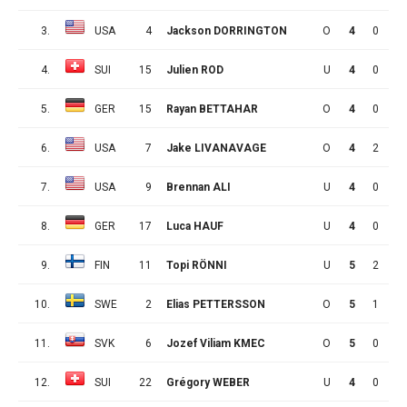
3.
USA
4
Jackson DORRINGTON
O
4
0
1
4.
SUI
15
Julien ROD
U
4
0
0
5.
GER
15
Rayan BETTAHAR
O
4
0
0
6.
USA
7
Jake LIVANAVAGE
O
4
2
2
7.
USA
9
Brennan ALI
U
4
0
3
8.
GER
17
Luca HAUF
U
4
0
1
9.
FIN
11
Topi RÖNNI
U
5
2
4
10.
SWE
2
Elias PETTERSSON
O
5
1
0
11.
SVK
6
Jozef Viliam KMEC
O
5
0
1
12.
SUI
22
Grégory WEBER
U
4
0
3