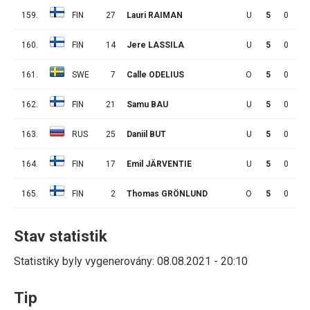
159.
FIN
27
Lauri RAIMAN
U
5
0
2
160.
FIN
14
Jere LASSILA
U
5
0
2
161.
SWE
7
Calle ODELIUS
O
5
0
1
162.
FIN
21
Samu BAU
U
5
0
1
163.
RUS
25
Daniil BUT
U
5
0
1
164.
FIN
17
Emil JÄRVENTIE
U
5
0
1
165.
FIN
2
Thomas GRÖNLUND
O
5
0
0
Stav statistik
Statistiky byly vygenerovány: 08.08.2021 - 20:10
Tip