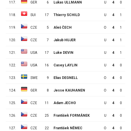
117.
GER
6
Lukas ULLMANN
U
4
0
2
118.
SUI
17
Thierry SCHILD
U
4
1
0
119.
CZE
5
Aleš ČECH
O
4
1
0
120.
CZE
7
Jakub HUJER
U
4
1
0
121.
USA
17
Luke DEVIN
U
4
1
0
122.
USA
16
Casey LAYLIN
U
4
0
1
123.
SWE
9
Elias DEGNELL
O
4
0
1
124.
GER
8
Jesse KAUHANEN
O
4
0
1
125.
CZE
11
Adam JECHO
U
4
0
1
126.
CZE
25
František FORMÁNEK
U
4
0
1
127.
CZE
22
František NĚMEC
O
4
0
1