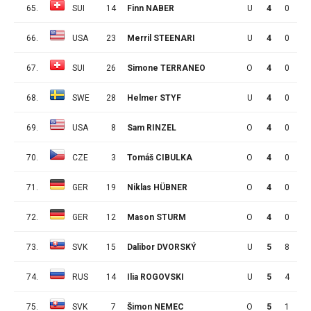
65.
SUI
14
Finn NABER
U
4
0
0
66.
USA
23
Merril STEENARI
U
4
0
0
67.
SUI
26
Simone TERRANEO
O
4
0
0
68.
SWE
28
Helmer STYF
U
4
0
0
69.
USA
8
Sam RINZEL
O
4
0
0
70.
CZE
3
Tomáš CIBULKA
O
4
0
0
71.
GER
19
Niklas HÜBNER
O
4
0
0
72.
GER
12
Mason STURM
O
4
0
0
73.
SVK
15
Dalibor DVORSKÝ
U
5
8
4
74.
RUS
14
Ilia ROGOVSKI
U
5
4
2
75.
SVK
7
Šimon NEMEC
O
5
1
5