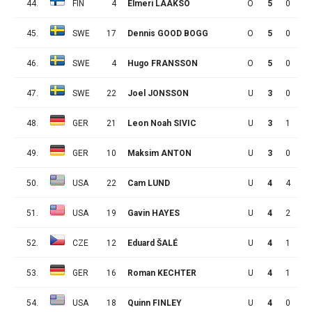
44.
FIN
4
Elmeri LAAKSO
O
5
0
0
45.
SWE
17
Dennis GOOD BOGG
O
5
0
0
46.
SWE
4
Hugo FRANSSON
O
5
0
0
47.
SWE
22
Joel JONSSON
U
3
0
2
48.
GER
21
Leon Noah SIVIC
U
3
1
0
49.
GER
10
Maksim ANTON
U
3
0
1
50.
USA
22
Cam LUND
U
4
4
1
51.
USA
19
Gavin HAYES
U
4
2
1
52.
CZE
12
Eduard ŠALÉ
U
4
1
2
53.
GER
16
Roman KECHTER
U
4
1
2
54.
USA
18
Quinn FINLEY
U
4
0
3