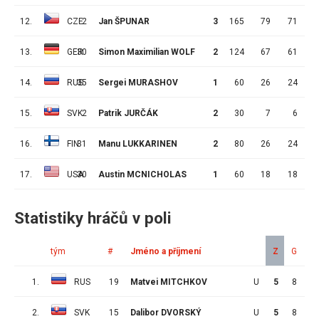
12.
CZE
2
Jan ŠPUNAR
3
165
79
71
13.
GER
30
Simon Maximilian WOLF
2
124
67
61
14.
RUS
35
Sergei MURASHOV
1
60
26
24
15.
SVK
2
Patrik JURČÁK
2
30
7
6
16.
FIN
31
Manu LUKKARINEN
2
80
26
24
17.
USA
30
Austin MCNICHOLAS
1
60
18
18
Statistiky hráčů v poli
tým
#
Jméno a příjmení
Z
G
A
1.
RUS
19
Matvei MITCHKOV
U
5
8
5
2.
SVK
15
Dalibor DVORSKÝ
U
5
8
4