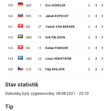
159.
GER
7
Eric HÖRDLER
U
3
0
0
160.
SVK
12
Jakub KOPECKÝ
U
3
0
0
161.
SUI
27
Yanick VON BERGEN
U
3
0
0
162.
SWE
15
Erik PåLSSON
U
3
0
0
163.
SUI
12
Kelian FIEBIGER
U
3
0
0
164.
SWE
24
Linus HEMSTRÖM
U
2
0
0
165.
CZE
16
Filip KRAJČÍK
O
2
0
0
Stav statistik
Statistiky byly vygenerovány: 08.08.2021 - 20:10
Tip