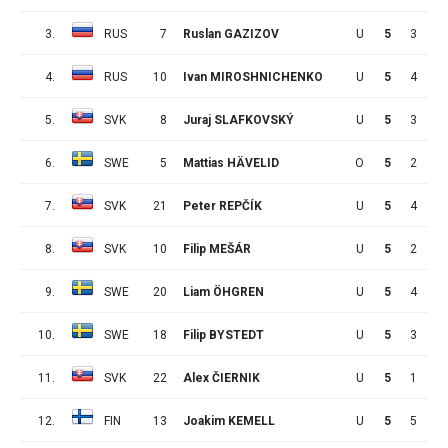
3.
RUS
7
Ruslan GAZIZOV
U
5
3
7
4.
RUS
10
Ivan MIROSHNICHENKO
U
5
4
5
5.
SVK
8
Juraj SLAFKOVSKÝ
U
5
3
6
6.
SWE
5
Mattias HÄVELID
O
5
2
7
7.
SVK
21
Peter REPČÍK
U
5
4
4
8.
SVK
10
Filip MEŠÁR
U
5
2
6
9.
SWE
20
Liam ÖHGREN
U
5
4
3
10.
SWE
18
Filip BYSTEDT
U
5
3
4
11.
SVK
22
Alex ČIERNIK
U
5
1
6
12.
FIN
13
Joakim KEMELL
U
5
5
1