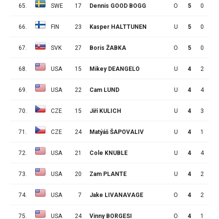
65.
SWE
17
Dennis GOOD BOGG
O
5
0
0
66.
FIN
23
Kasper HALTTUNEN
U
5
0
0
67.
SVK
27
Boris ŽABKA
O
5
0
0
68.
USA
15
Mikey DEANGELO
U
4
2
4
69.
USA
22
Cam LUND
U
4
4
1
70.
CZE
15
Jiří KULICH
U
4
3
2
71.
CZE
24
Matýáš ŠAPOVALIV
U
4
1
4
72.
USA
21
Cole KNUBLE
U
4
4
0
73.
USA
20
Zam PLANTE
U
4
2
2
74.
USA
7
Jake LIVANAVAGE
O
4
2
2
75.
USA
24
Vinny BORGESI
O
4
1
3