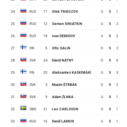
24.
RUS
17
Gleb TRIKOZOV
U
5
1
4
25.
RUS
12
Semen SINIATKIN
U
5
2
2
26.
RUS
18
Ivan DEMIDOV
U
5
2
2
27.
FIN
5
Otto SALIN
O
5
2
2
28.
SVK
24
Dávid NÁTNY
O
5
0
4
29.
FIN
20
Aleksanteri KASKIMÄKI
U
5
3
0
30.
SVK
3
Maxim ŠTRBÁK
O
5
2
1
31.
SVK
9
Adam ŽLNKA
U
5
1
2
32.
SWE
21
Leo CARLSSON
U
5
1
2
33.
RUS
16
Daniil LARKIN
U
5
1
2