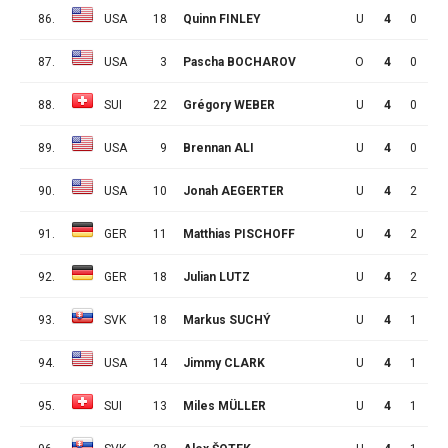
86.
USA
18
Quinn FINLEY
U
4
0
3
87.
USA
3
Pascha BOCHAROV
O
4
0
3
88.
SUI
22
Grégory WEBER
U
4
0
3
89.
USA
9
Brennan ALI
U
4
0
3
90.
USA
10
Jonah AEGERTER
U
4
2
0
91.
GER
11
Matthias PISCHOFF
U
4
2
0
92.
GER
18
Julian LUTZ
U
4
2
0
93.
SVK
18
Markus SUCHÝ
U
4
1
1
94.
USA
14
Jimmy CLARK
U
4
1
1
95.
SUI
13
Miles MÜLLER
U
4
1
1