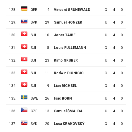
128.
GER
4
Vincent GRUNEWALD
O
4
0
0
129.
SVK
29
Samuel HONZEK
U
4
0
0
130.
SUI
10
Jonas TAIBEL
U
4
0
0
131.
SUI
5
Louis FÜLLEMANN
O
4
0
0
132.
SUI
23
Kimo GRUBER
U
4
0
0
133.
SUI
11
Rodwin DIONICIO
O
4
0
0
134.
SUI
9
Lian BICHSEL
O
4
0
0
135.
SWE
26
Isac BORN
U
4
0
0
136.
CZE
13
Samuel ŠMAJDA
U
4
0
0
137.
SVK
20
Luca KRAKOVSKÝ
O
4
0
0