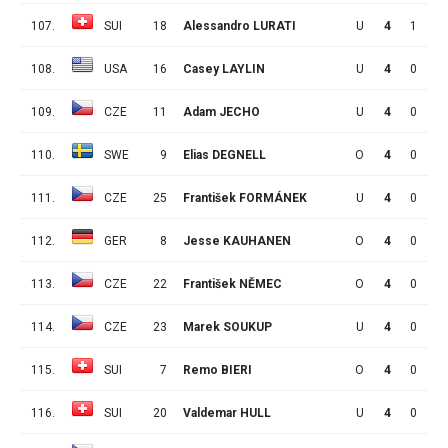
107.
SUI
18
Alessandro LURATI
U
4
1
0
108.
USA
16
Casey LAYLIN
U
4
0
1
109.
CZE
11
Adam JECHO
U
4
0
1
110.
SWE
9
Elias DEGNELL
O
4
0
1
111.
CZE
25
František FORMÁNEK
U
4
0
1
112.
GER
8
Jesse KAUHANEN
O
4
0
1
113.
CZE
22
František NĚMEC
O
4
0
1
114.
CZE
23
Marek SOUKUP
U
4
0
1
115.
SUI
7
Remo BIERI
O
4
0
1
116.
SUI
20
Valdemar HULL
U
4
0
1