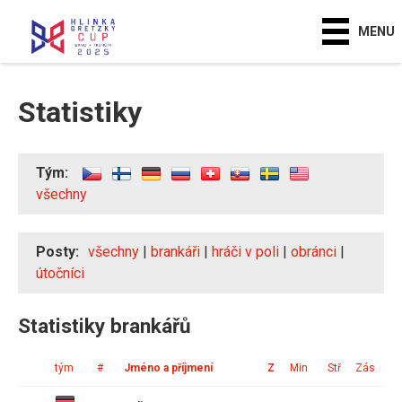
MENU
Statistiky
Tým:
všechny
Posty:
všechny
|
brankáři
|
hráči v poli
|
obránci
|
útočníci
Statistiky brankářů
tým
#
Jméno a příjmení
Z
Min
Stř
Zás
In