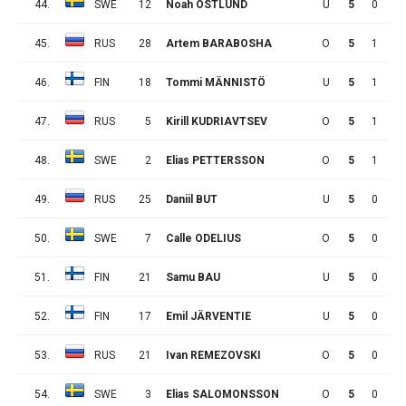
44.
SWE
12
Noah ÖSTLUND
U
5
0
2
45.
RUS
28
Artem BARABOSHA
O
5
1
0
46.
FIN
18
Tommi MÄNNISTÖ
U
5
1
0
47.
RUS
5
Kirill KUDRIAVTSEV
O
5
1
0
48.
SWE
2
Elias PETTERSSON
O
5
1
0
49.
RUS
25
Daniil BUT
U
5
0
1
50.
SWE
7
Calle ODELIUS
O
5
0
1
51.
FIN
21
Samu BAU
U
5
0
1
52.
FIN
17
Emil JÄRVENTIE
U
5
0
1
53.
RUS
21
Ivan REMEZOVSKI
O
5
0
1
54.
SWE
3
Elias SALOMONSSON
O
5
0
1