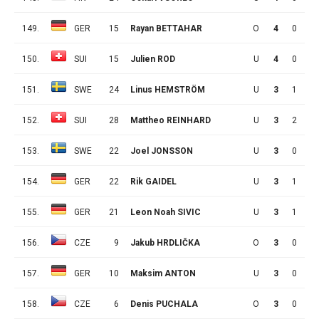
149.
GER
15
Rayan BETTAHAR
O
4
0
0
150.
SUI
15
Julien ROD
U
4
0
0
151.
SWE
24
Linus HEMSTRÖM
U
3
1
4
152.
SUI
28
Mattheo REINHARD
U
3
2
0
153.
SWE
22
Joel JONSSON
U
3
0
2
154.
GER
22
Rik GAIDEL
U
3
1
0
155.
GER
21
Leon Noah SIVIC
U
3
1
0
156.
CZE
9
Jakub HRDLIČKA
O
3
0
1
157.
GER
10
Maksim ANTON
U
3
0
1
158.
CZE
6
Denis PUCHALA
O
3
0
0