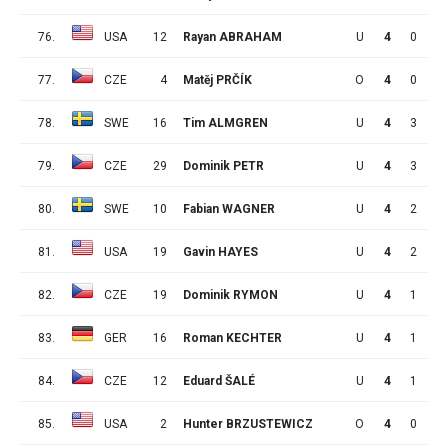
76.
USA
12
Rayan ABRAHAM
U
4
0
4
77.
CZE
4
Matěj PRČÍK
O
4
0
4
78.
SWE
16
Tim ALMGREN
U
4
3
0
79.
CZE
29
Dominik PETR
U
4
3
0
80.
SWE
10
Fabian WAGNER
U
4
2
1
81.
USA
19
Gavin HAYES
U
4
2
1
82.
CZE
19
Dominik RYMON
U
4
1
2
83.
GER
16
Roman KECHTER
U
4
1
2
84.
CZE
12
Eduard ŠALÉ
U
4
1
2
85.
USA
2
Hunter BRZUSTEWICZ
O
4
0
3