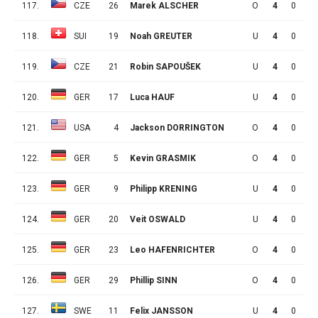
117.
CZE
26
Marek ALSCHER
O
4
0
1
118.
SUI
19
Noah GREUTER
U
4
0
1
119.
CZE
21
Robin SAPOUŠEK
U
4
0
1
120.
GER
17
Luca HAUF
U
4
0
1
121.
USA
4
Jackson DORRINGTON
O
4
0
1
122.
GER
5
Kevin GRASMIK
O
4
0
0
123.
GER
9
Philipp KRENING
U
4
0
0
124.
GER
20
Veit OSWALD
U
4
0
0
125.
GER
23
Leo HAFENRICHTER
O
4
0
0
126.
GER
29
Phillip SINN
O
4
0
0
127.
SWE
11
Felix JANSSON
U
4
0
0