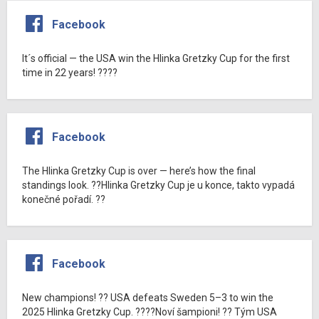
Facebook
It´s official — the USA win the Hlinka Gretzky Cup for the first
time in 22 years! ????
Facebook
The Hlinka Gretzky Cup is over — here’s how the final
standings look. ??Hlinka Gretzky Cup je u konce, takto vypadá
konečné pořadí. ??
Facebook
New champions! ?? USA defeats Sweden 5–3 to win the
2025 Hlinka Gretzky Cup. ????Noví šampioni! ?? Tým USA