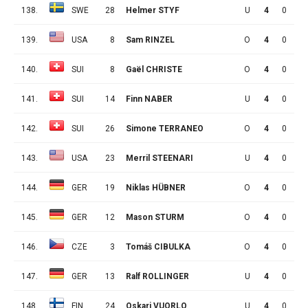
138.
SWE
28
Helmer STYF
U
4
0
0
139.
USA
8
Sam RINZEL
O
4
0
0
140.
SUI
8
Gaël CHRISTE
O
4
0
0
141.
SUI
14
Finn NABER
U
4
0
0
142.
SUI
26
Simone TERRANEO
O
4
0
0
143.
USA
23
Merril STEENARI
U
4
0
0
144.
GER
19
Niklas HÜBNER
O
4
0
0
145.
GER
12
Mason STURM
O
4
0
0
146.
CZE
3
Tomáš CIBULKA
O
4
0
0
147.
GER
13
Ralf ROLLINGER
U
4
0
0
148.
FIN
24
Oskari VUORLO
U
4
0
0