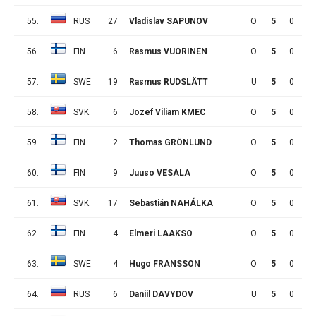
55.
RUS
27
Vladislav SAPUNOV
O
5
0
1
56.
FIN
6
Rasmus VUORINEN
O
5
0
1
57.
SWE
19
Rasmus RUDSLÄTT
U
5
0
1
58.
SVK
6
Jozef Viliam KMEC
O
5
0
1
59.
FIN
2
Thomas GRÖNLUND
O
5
0
0
60.
FIN
9
Juuso VESALA
O
5
0
0
61.
SVK
17
Sebastián NAHÁLKA
O
5
0
0
62.
FIN
4
Elmeri LAAKSO
O
5
0
0
63.
SWE
4
Hugo FRANSSON
O
5
0
0
64.
RUS
6
Daniil DAVYDOV
U
5
0
0