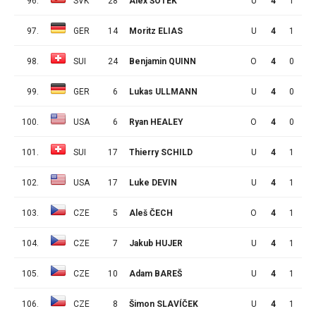
96.
SVK
28
Alex ŠOTEK
U
4
1
1
97.
GER
14
Moritz ELIAS
U
4
1
1
98.
SUI
24
Benjamin QUINN
O
4
0
2
99.
GER
6
Lukas ULLMANN
U
4
0
2
100.
USA
6
Ryan HEALEY
O
4
0
2
101.
SUI
17
Thierry SCHILD
U
4
1
0
102.
USA
17
Luke DEVIN
U
4
1
0
103.
CZE
5
Aleš ČECH
O
4
1
0
104.
CZE
7
Jakub HUJER
U
4
1
0
105.
CZE
10
Adam BAREŠ
U
4
1
0
106.
CZE
8
Šimon SLAVÍČEK
U
4
1
0