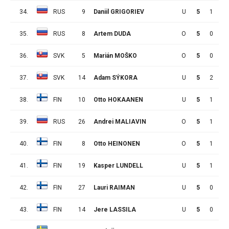
34.
RUS
9
Daniil GRIGORIEV
U
5
1
2
35.
RUS
8
Artem DUDA
O
5
0
3
36.
SVK
5
Marián MOŠKO
O
5
0
3
37.
SVK
14
Adam SÝKORA
U
5
2
0
38.
FIN
10
Otto HOKAANEN
U
5
1
1
39.
RUS
26
Andrei MALIAVIN
O
5
1
1
40.
FIN
8
Otto HEINONEN
O
5
1
1
41.
FIN
19
Kasper LUNDELL
U
5
1
1
42.
FIN
27
Lauri RAIMAN
U
5
0
2
43.
FIN
14
Jere LASSILA
U
5
0
2