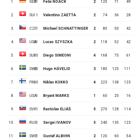
1.
GER
31
Felix NOACK
2
120
71
49
2
2.
SUI
1
Valentino ZAETTA
2
74
36
28
3.
CZE
1
Michael SCHNATTINGER
2
80
50
42
4.
USA
31
Lucas SZYSZKA
2
118
52
42
1
5.
SUI
30
Diego SIMEONI
4
168
75
61
1
6.
SWE
35
Hugo HÄVELID
3
180
125
111
1
7.
FIN
30
Niklas KOKKO
4
223
138
123
1
8.
USA
1
Bryant MARKS
1
60
20
16
9.
SVK
1
Rastislav ELIÁŠ
5
270
128
114
1
10.
RUS
1
Sergei IVANOV
5
240
135
123
1
11.
SWE
1
Gustaf ALBIHN
2
120
60
54