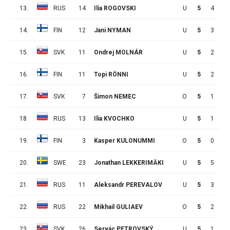
13.
RUS
14
Ilia ROGOVSKI
U
5
4
2
14.
FIN
12
Jani NYMAN
U
5
3
3
15.
SVK
11
Ondrej MOLNÁR
U
5
2
4
16.
FIN
11
Topi RÖNNI
U
5
2
4
17.
SVK
7
Šimon NEMEC
O
5
1
5
18.
RUS
13
Ilia KVOCHKO
U
5
1
5
19.
FIN
3
Kasper KULONUMMI
O
5
0
6
20.
SWE
23
Jonathan LEKKERIMÄKI
U
5
5
0
21.
RUS
11
Aleksandr PEREVALOV
U
5
3
2
22.
RUS
22
Mikhail GULIAEV
O
5
2
3
23.
SVK
26
Servác PETROVSKÝ
U
5
1
4