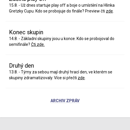
15.8. - Už dnes startuje play off a boje o umístění na Hlinka
Gretzky Cupu. Kdo se probojuje do finále? Preview čti
zde
.
Konec skupin
14.8. - Základní skupiny jsou u konce. Kdo se probojoval do
semifinále?
Čti zde.
Druhý den
13.8. - Týmy za sebou mají druhý hrací den, ve kterém se
skupiny zdramatizovaly. Více si přečti
zde
.
ARCHIV ZPRÁV