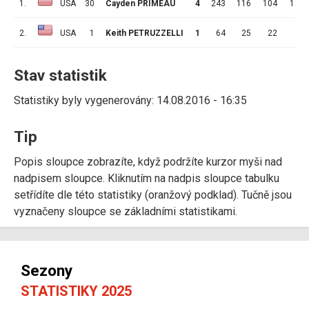
1.
USA
30
Cayden PRIMEAU
4
243
116
104
12
2.
USA
1
Keith PETRUZZELLI
1
64
25
22
3
Stav statistik
Statistiky byly vygenerovány: 14.08.2016 - 16:35
Tip
Popis sloupce zobrazíte, když podržíte kurzor myši nad
nadpisem sloupce. Kliknutím na nadpis sloupce tabulku
setřídíte dle této statistiky (oranžový podklad). Tučně jsou
vyznačeny sloupce se základními statistikami.
Sezony
STATISTIKY 2025