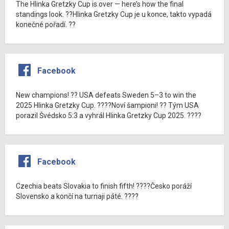
The Hlinka Gretzky Cup is over — here’s how the final
standings look. ??Hlinka Gretzky Cup je u konce, takto vypadá
konečné pořadí. ??
Facebook
New champions! ?? USA defeats Sweden 5–3 to win the
2025 Hlinka Gretzky Cup. ????Noví šampioni! ?? Tým USA
porazil Švédsko 5:3 a vyhrál Hlinka Gretzky Cup 2025. ????
Facebook
Czechia beats Slovakia to finish fifth! ????Česko poráží
Slovensko a končí na turnaji páté. ????