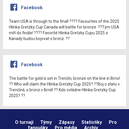
Facebook
Team USA is through to the final! ???? Favourites of the 2025
Hlinka Gretzky Cup Canada will battle for bronze. ??Tým USA
míří do finále! ???? Favorité Hlinka Gretzky Cupu 2025 z
Kanady budou bojovat o bronz. ??
Facebook
The battle for gold is set in Trenčín, bronze on the line in Brno!
?? Who will claim the Hlinka Gretzky Cup 2025? ??Boj o zlato v
Trenčíně, o bronz v Brně! ?? Kdo ovládne Hlinka Gretzky Cup
2025? ??
O turnaji
Týmy
Zápasy
Statistiky
Pro
fanoušky
Pro média
Archiv