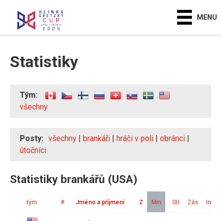
MENU
Statistiky
Tým:
všechny
Posty:
všechny
|
brankáři
|
hráči v poli
|
obránci
|
útočníci
Statistiky brankářů (USA)
tým
#
Jméno a příjmení
Z
Min
Stř
Zás
Ink