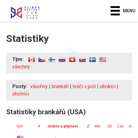
MENU
Statistiky
Tým:
všechny
Posty:
všechny
|
brankáři
|
hráči v poli
|
obránci
|
útočníci
Statistiky brankářů (USA)
tým
#
Jméno a příjmení
Z
Min
Stř
Zás
Ink