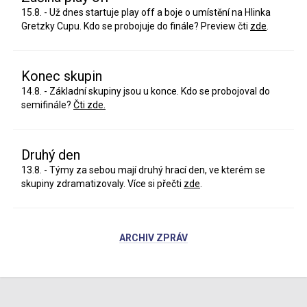
15.8. - Už dnes startuje play off a boje o umístění na Hlinka
Gretzky Cupu. Kdo se probojuje do finále? Preview čti
zde
.
Konec skupin
14.8. - Základní skupiny jsou u konce. Kdo se probojoval do
semifinále?
Čti zde.
Druhý den
13.8. - Týmy za sebou mají druhý hrací den, ve kterém se
skupiny zdramatizovaly. Více si přečti
zde
.
ARCHIV ZPRÁV