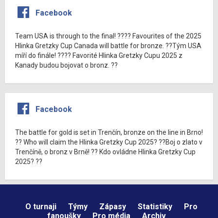
Facebook
Team USA is through to the final! ???? Favourites of the 2025
Hlinka Gretzky Cup Canada will battle for bronze. ??Tým USA
míří do finále! ???? Favorité Hlinka Gretzky Cupu 2025 z
Kanady budou bojovat o bronz. ??
Facebook
The battle for gold is set in Trenčín, bronze on the line in Brno!
?? Who will claim the Hlinka Gretzky Cup 2025? ??Boj o zlato v
Trenčíně, o bronz v Brně! ?? Kdo ovládne Hlinka Gretzky Cup
2025? ??
O turnaji
Týmy
Zápasy
Statistiky
Pro
fanoušky
Pro média
Archiv