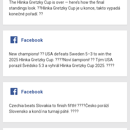
The Hlinka Gretzky Cup is over — here’s how the final
standings look. ??Hlinka Gretzky Cup je u konce, takto vypadá
konečné pořadí. ??
Facebook
New champions! ?? USA defeats Sweden 5–3 to win the
2025 Hlinka Gretzky Cup. ????Noví šampioni! ?? Tým USA
porazil Švédsko 5:3 a vyhrál Hlinka Gretzky Cup 2025. ????
Facebook
Czechia beats Slovakia to finish fifth! ????Česko poráží
Slovensko a končí na turnaji páté. ????