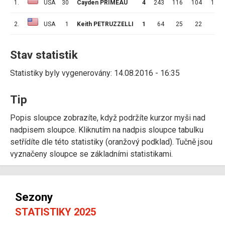
1.
USA
30
Cayden PRIMEAU
4
243
116
104
12
2.
USA
1
Keith PETRUZZELLI
1
64
25
22
3
Stav statistik
Statistiky byly vygenerovány: 14.08.2016 - 16:35
Tip
Popis sloupce zobrazíte, když podržíte kurzor myši nad
nadpisem sloupce. Kliknutím na nadpis sloupce tabulku
setřídíte dle této statistiky (oranžový podklad). Tučně jsou
vyznačeny sloupce se základními statistikami.
Sezony
STATISTIKY 2025