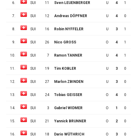
6.
SUI
11
Sven LEUENBERGER
U
4
1
1
7.
SUI
12
Andreas DÖPFNER
U
4
0
2
8.
SUI
16
Robin NYFFELER
U
3
1
0
9.
SUI
26
Nico GROSS
O
4
1
0
10.
SUI
7
Ramon TANNER
U
4
1
0
11.
SUI
19
Tim KOBLER
U
3
0
1
12.
SUI
27
Marlon ZBINDEN
U
3
0
1
13.
SUI
24
Tobias GEISSER
O
4
0
1
14.
SUI
3
Gabriel WIDMER
O
1
0
0
15.
SUI
21
Yannick BRUNNER
O
2
0
0
16.
SUI
18
Dario WÜTHRICH
O
3
0
0