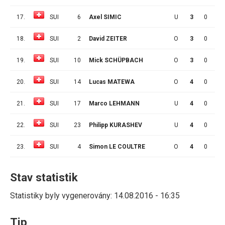
17.
SUI
6
Axel SIMIC
U
3
0
0
18.
SUI
2
David ZEITER
O
3
0
0
19.
SUI
10
Mick SCHÜPBACH
O
3
0
0
20.
SUI
14
Lucas MATEWA
O
4
0
0
21.
SUI
17
Marco LEHMANN
U
4
0
0
22.
SUI
23
Philipp KURASHEV
U
4
0
0
23.
SUI
4
Simon LE COULTRE
O
4
0
0
Stav statistik
Statistiky byly vygenerovány: 14.08.2016 - 16:35
Tip