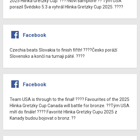
2025 Hlinka Gretzky Cup. ????Noví šampioni! ?? Tým USA
porazil Švédsko 5:3 a vyhrál Hlinka Gretzky Cup 2025. ????
Facebook
Czechia beats Slovakia to finish fifth! ????Česko poráží
Slovensko a končí na turnaji páté. ????
Facebook
Team USA is through to the final! ???? Favourites of the 2025
Hlinka Gretzky Cup Canada will battle for bronze. ??Tým USA
míří do finále! ???? Favorité Hlinka Gretzky Cupu 2025 z
Kanady budou bojovat o bronz. ??