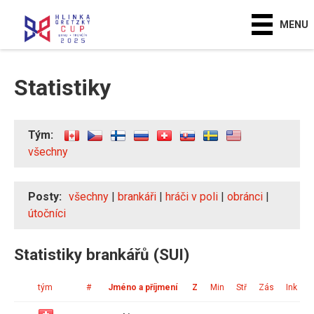
MENU
Statistiky
Tým:
všechny
Posty:
všechny
|
brankáři
|
hráči v poli
|
obránci
|
útočníci
Statistiky brankářů (SUI)
tým
#
Jméno a příjmení
Z
Min
Stř
Zás
Ink