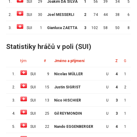
1.
SUI
29
Joakim DA SILVA
1
56
39
34
5
5
2.
SUI
30
Joel MESSERLI
2
74
44
38
6
4
3.
SUI
1
Gianluca ZAETTA
3
102
58
50
8
4
Statistiky hráčů v poli (SUI)
tým
#
Jméno a příjmení
Z
G
A
1.
SUI
9
Nicolas MÜLLER
U
4
1
4
2.
SUI
15
Justin SIGRIST
U
4
2
0
3.
SUI
13
Nico HISCHIER
U
3
1
1
4.
SUI
25
Gil REYMONDIN
U
3
1
1
5.
SUI
22
Nando EGGENBERGER
U
4
1
1