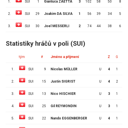
1.
SUI
1
Gianluca ZAETTA
3
102
58
50
8
4
2.
SUI
29
Joakim DA SILVA
1
56
39
34
5
5
3.
SUI
30
Joel MESSERLI
2
74
44
38
6
4
Statistiky hráčů v poli (SUI)
tým
#
Jméno a příjmení
Z
G
A
1.
SUI
9
Nicolas MÜLLER
U
4
1
4
2.
SUI
15
Justin SIGRIST
U
4
2
0
3.
SUI
13
Nico HISCHIER
U
3
1
1
4.
SUI
25
Gil REYMONDIN
U
3
1
1
5.
SUI
22
Nando EGGENBERGER
U
4
1
1