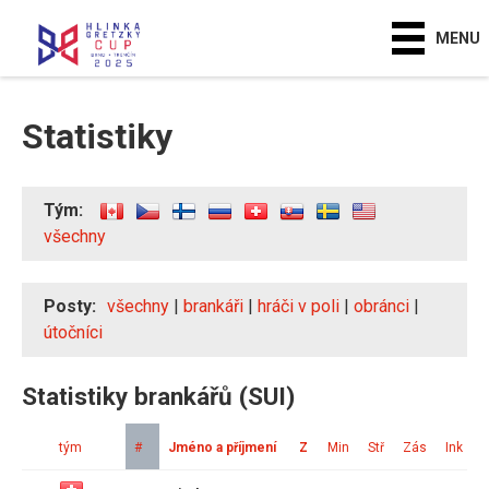
MENU
Statistiky
Tým:
všechny
Posty:
všechny
|
brankáři
|
hráči v poli
|
obránci
|
útočníci
Statistiky brankářů (SUI)
tým
#
Jméno a příjmení
Z
Min
Stř
Zás
Ink