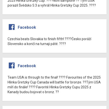
2025 Hlinka Gretzky Cup. ????Noví šampioni! ?? Tým USA
porazil Švédsko 5:3 a vyhrál Hlinka Gretzky Cup 2025. ????
Facebook
Czechia beats Slovakia to finish fifth! ????Česko poráží
Slovensko a končí na turnaji páté. ????
Facebook
Team USA is through to the final! ???? Favourites of the 2025
Hlinka Gretzky Cup Canada will battle for bronze. ??Tým USA
míří do finále! ???? Favorité Hlinka Gretzky Cupu 2025 z
Kanady budou bojovat o bronz. ??