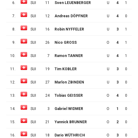
6.
SUI
11
Sven LEUENBERGER
U
4
1
1
7.
SUI
12
Andreas DÖPFNER
U
4
0
2
8.
SUI
16
Robin NYFFELER
U
3
1
0
9.
SUI
26
Nico GROSS
O
4
1
0
10.
SUI
7
Ramon TANNER
U
4
1
0
11.
SUI
19
Tim KOBLER
U
3
0
1
12.
SUI
27
Marlon ZBINDEN
U
3
0
1
13.
SUI
24
Tobias GEISSER
O
4
0
1
14.
SUI
3
Gabriel WIDMER
O
1
0
0
15.
SUI
21
Yannick BRUNNER
O
2
0
0
16.
SUI
18
Dario WÜTHRICH
O
3
0
0