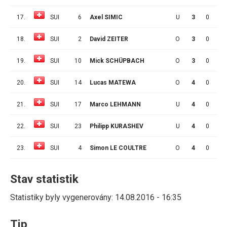
17.
SUI
6
Axel SIMIC
U
3
0
0
18.
SUI
2
David ZEITER
O
3
0
0
19.
SUI
10
Mick SCHÜPBACH
O
3
0
0
20.
SUI
14
Lucas MATEWA
O
4
0
0
21.
SUI
17
Marco LEHMANN
U
4
0
0
22.
SUI
23
Philipp KURASHEV
U
4
0
0
23.
SUI
4
Simon LE COULTRE
O
4
0
0
Stav statistik
Statistiky byly vygenerovány: 14.08.2016 - 16:35
Tip