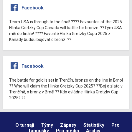
Facebook
Team USA is through to the final! ???? Favourites of the 2025
Hlinka Gretzky Cup Canada will battle for bronze. ??Tým USA
míří do finále! ???? Favorité Hlinka Gretzky Cupu 2025 z
Kanady budou bojovat o bronz. ??
Facebook
The battle for gold is set in Trenčín, bronze on the line in Brno!
?? Who will claim the Hlinka Gretzky Cup 2025? ??Boj o zlato v
Trenčíně, o bronz v Brně! ?? Kdo ovládne Hlinka Gretzky Cup
2025? ??
O turnaji
Týmy
Zápasy
Statistiky
Pro
fanoušky
Pro média
Archiv