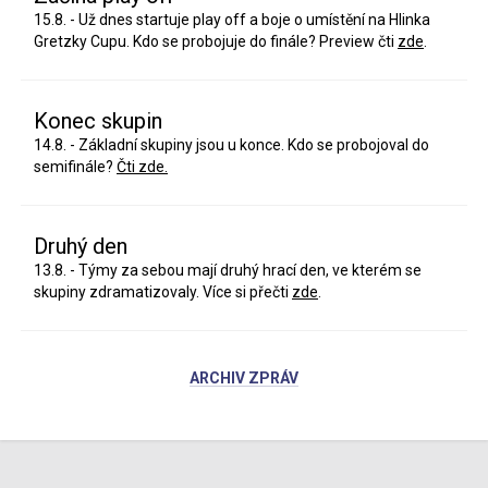
15.8. - Už dnes startuje play off a boje o umístění na Hlinka
Gretzky Cupu. Kdo se probojuje do finále? Preview čti
zde
.
Konec skupin
14.8. - Základní skupiny jsou u konce. Kdo se probojoval do
semifinále?
Čti zde.
Druhý den
13.8. - Týmy za sebou mají druhý hrací den, ve kterém se
skupiny zdramatizovaly. Více si přečti
zde
.
ARCHIV ZPRÁV