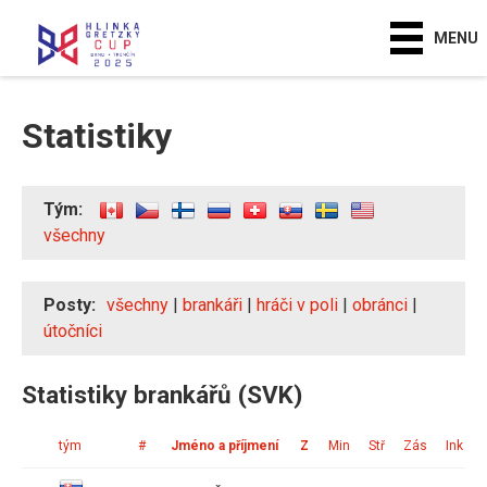
MENU
Statistiky
Tým:
všechny
Posty:
všechny
|
brankáři
|
hráči v poli
|
obránci
|
útočníci
Statistiky brankářů (SVK)
tým
#
Jméno a příjmení
Z
Min
Stř
Zás
Ink