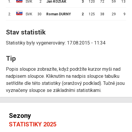
1.
SVK
2
Jan KOŽIAK
3
120
72
59
13
2.
SVK
30
Roman DURNY
2
125
38
29
9
Stav statistik
Statistiky byly vygenerovány: 17.08.2015 - 11:34
Tip
Popis sloupce zobrazíte, když podržíte kurzor myši nad
nadpisem sloupce. Kliknutím na nadpis sloupce tabulku
setřídíte dle této statistiky (oranžový podklad). Tučně jsou
vyznačeny sloupce se základními statistikami.
Sezony
STATISTIKY 2025