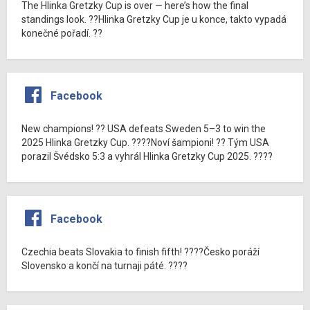
The Hlinka Gretzky Cup is over — here’s how the final
standings look. ??Hlinka Gretzky Cup je u konce, takto vypadá
konečné pořadí. ??
Facebook
New champions! ?? USA defeats Sweden 5–3 to win the
2025 Hlinka Gretzky Cup. ????Noví šampioni! ?? Tým USA
porazil Švédsko 5:3 a vyhrál Hlinka Gretzky Cup 2025. ????
Facebook
Czechia beats Slovakia to finish fifth! ????Česko poráží
Slovensko a končí na turnaji páté. ????