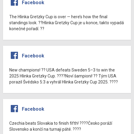
Facebook
The Hlinka Gretzky Cup is over — here’s how the final
standings look. ??Hlinka Gretzky Cup je u konce, takto vypadá
konečné pořadí. ??
Facebook
New champions! ?? USA defeats Sweden 5–3 to win the
2025 Hlinka Gretzky Cup. ????Noví šampioni! ?? Tým USA
porazil Švédsko 5:3 a vyhrál Hlinka Gretzky Cup 2025. ????
Facebook
Czechia beats Slovakia to finish fifth! ????Česko poráží
Slovensko a končí na turnaji páté. ????