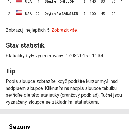
1.
USA
1
Stephen DHILLON
3
140
83
73
10
2.
USA
30
Dayton RASMUSSEN
2
100
45
39
6
Zobrazuji nejlepších 5.
Zobrazit vše.
Stav statistik
Statistiky byly vygenerovány: 17.08.2015 - 11:34
Tip
Popis sloupce zobrazíte, když podržíte kurzor myši nad
nadpisem sloupce. Kliknutím na nadpis sloupce tabulku
setřídíte dle této statistiky (oranžový podklad). Tučně jsou
vyznačeny sloupce se základními statistikami.
Sezony