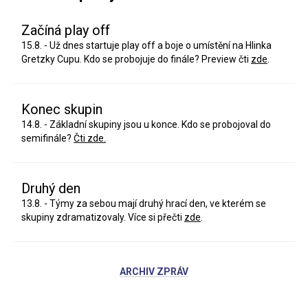
Začíná play off
15.8. - Už dnes startuje play off a boje o umístění na Hlinka
Gretzky Cupu. Kdo se probojuje do finále? Preview čti
zde
.
Konec skupin
14.8. - Základní skupiny jsou u konce. Kdo se probojoval do
semifinále?
Čti zde.
Druhý den
13.8. - Týmy za sebou mají druhý hrací den, ve kterém se
skupiny zdramatizovaly. Více si přečti
zde
.
ARCHIV ZPRÁV