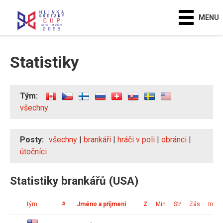
MENU
Statistiky
Tým:
všechny
Posty:
všechny
|
brankáři
|
hráči v poli
|
obránci
|
útočníci
Statistiky brankářů (USA)
tým
#
Jméno a příjmení
Z
Min
Stř
Zás
Ink