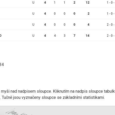
U
4
1
1
2
12
1 - 0 -
U
4
0
0
0
2
1 - 0 -
U
4
0
0
0
4
2 - 0 -
O
U
4
4
3
7
14
2 - 0 -
:34
r myši nad nadpisem sloupce. Kliknutím na nadpis sloupce tabulk
d). Tučně jsou vyznačeny sloupce se základními statistikami.