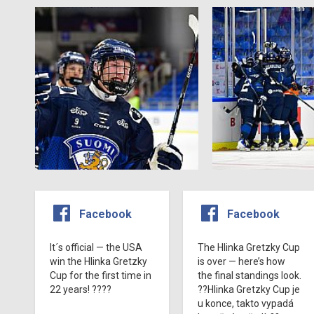
Facebook
Facebook
It´s official — the USA
The Hlinka Gretzky Cup
win the Hlinka Gretzky
is over — here’s how
Cup for the first time in
the final standings look.
22 years! ????
??Hlinka Gretzky Cup je
u konce, takto vypadá