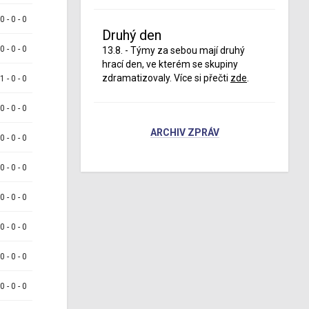
 0 - 0 - 0
Druhý den
 0 - 0 - 0
13.8. - Týmy za sebou mají druhý
hrací den, ve kterém se skupiny
zdramatizovaly. Více si přečti
zde
.
 1 - 0 - 0
 0 - 0 - 0
ARCHIV ZPRÁV
 0 - 0 - 0
 0 - 0 - 0
 0 - 0 - 0
 0 - 0 - 0
 0 - 0 - 0
 0 - 0 - 0