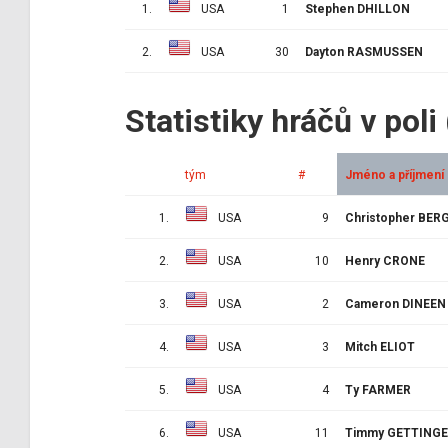
1.
USA
1
Stephen DHILLON
2.
USA
30
Dayton RASMUSSEN
Statistiky hráčů v poli
tým
#
Jméno a příjmení
1.
USA
9
Christopher BER
2.
USA
10
Henry CRONE
3.
USA
2
Cameron DINEEN
4.
USA
3
Mitch ELIOT
5.
USA
4
Ty FARMER
6.
USA
11
Timmy GETTING