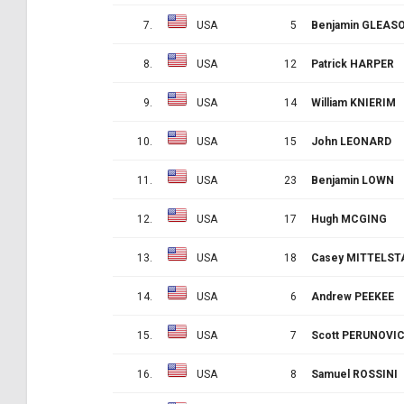
7.
USA
5
Benjamin GLEAS
8.
USA
12
Patrick HARPER
9.
USA
14
William KNIERIM
10.
USA
15
John LEONARD
11.
USA
23
Benjamin LOWN
12.
USA
17
Hugh MCGING
13.
USA
18
Casey MITTELST
14.
USA
6
Andrew PEEKEE
15.
USA
7
Scott PERUNOVI
16.
USA
8
Samuel ROSSINI