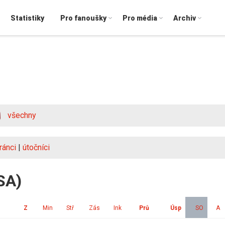
Statistiky
Pro fanoušky
Pro média
Archiv
všechny
ránci
|
útočníci
SA)
Z
Min
Stř
Zás
Ink
Prů
Úsp
SO
A