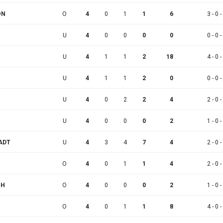
ON
O
4
0
1
1
6
3 - 0 -
U
4
0
0
0
0
0 - 0 -
U
4
1
1
2
18
4 - 0 -
U
4
1
1
2
0
0 - 0 -
U
4
0
2
2
4
2 - 0 -
U
4
0
0
0
2
1 - 0 -
ADT
U
4
3
4
7
4
2 - 0 -
O
4
0
1
1
4
2 - 0 -
CH
O
4
0
0
0
2
1 - 0 -
O
4
0
1
1
8
4 - 0 -