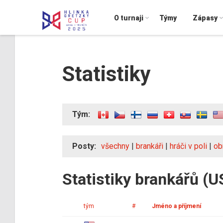
O turnaji
Týmy
Zápasy
Statistiky
Tým:
Posty:
všechny
|
brankáři
|
hráči v poli
|
ob
Statistiky brankářů (U
tým
#
Jméno a příjmení