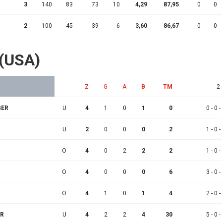
3
140
83
73
10
4,29
87,95
0
0
2
100
45
39
6
3,60
86,67
0
0
 (USA)
Z
G
A
B
TM
2-
GER
U
4
1
0
1
0
0 - 0 -
U
2
0
0
0
2
1 - 0 -
O
4
0
2
2
2
1 - 0 -
O
4
0
0
0
6
3 - 0 -
O
4
1
0
1
4
2 - 0 -
ER
U
4
2
2
4
30
5 - 0 -