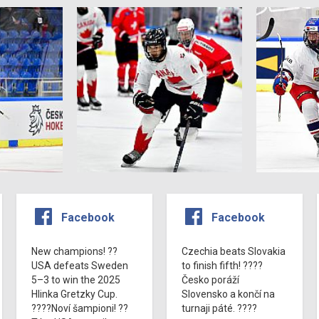
Facebook
Facebook
New champions! ??
Czechia beats Slovakia
USA defeats Sweden
to finish fifth! ????
5–3 to win the 2025
Česko poráží
Hlinka Gretzky Cup.
Slovensko a končí na
????Noví šampioni! ??
turnaji páté. ????