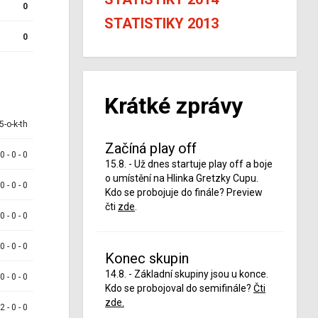
0
STATISTIKY 2013
0
Krátké zprávy
5-o-k-th
Začíná play off
 0 - 0 - 0
15.8. - Už dnes startuje play off a boje
o umístění na Hlinka Gretzky Cupu.
 0 - 0 - 0
Kdo se probojuje do finále? Preview
čti
zde
.
 0 - 0 - 0
 0 - 0 - 0
Konec skupin
14.8. - Základní skupiny jsou u konce.
 0 - 0 - 0
Kdo se probojoval do semifinále?
Čti
zde.
 2 - 0 - 0