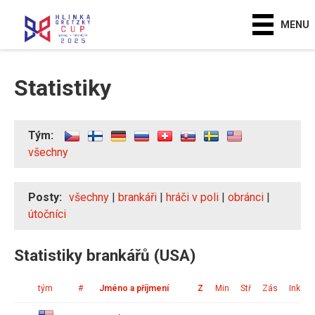
MENU
Statistiky
Tým:
všechny
Posty:
všechny
|
brankáři
|
hráči v poli
|
obránci
|
útočníci
Statistiky brankářů (USA)
tým
#
Jméno a příjmení
Z
Min
Stř
Zás
Ink