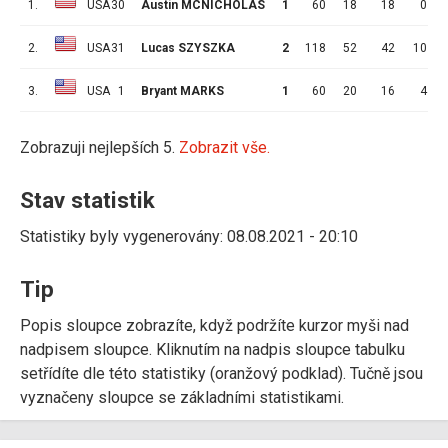
1.
USA
30
Austin MCNICHOLAS
1
60
18
18
0
2.
USA
31
Lucas SZYSZKA
2
118
52
42
10
3.
USA
1
Bryant MARKS
1
60
20
16
4
Zobrazuji nejlepších 5.
Zobrazit vše.
Stav statistik
Statistiky byly vygenerovány: 08.08.2021 - 20:10
Tip
Popis sloupce zobrazíte, když podržíte kurzor myši nad
nadpisem sloupce. Kliknutím na nadpis sloupce tabulku
setřídíte dle této statistiky (oranžový podklad). Tučně jsou
vyznačeny sloupce se základními statistikami.