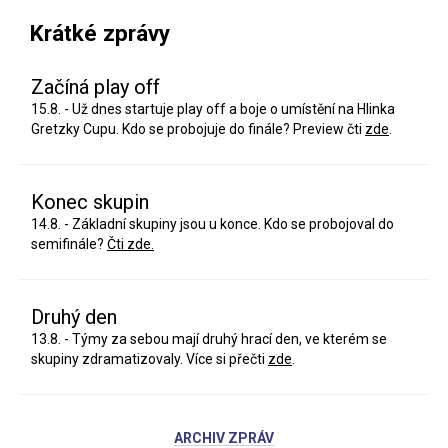
Krátké zprávy
Začíná play off
15.8. - Už dnes startuje play off a boje o umístění na Hlinka
Gretzky Cupu. Kdo se probojuje do finále? Preview čti
zde
.
Konec skupin
14.8. - Základní skupiny jsou u konce. Kdo se probojoval do
semifinále?
Čti zde.
Druhý den
13.8. - Týmy za sebou mají druhý hrací den, ve kterém se
skupiny zdramatizovaly. Více si přečti
zde
.
ARCHIV ZPRÁV