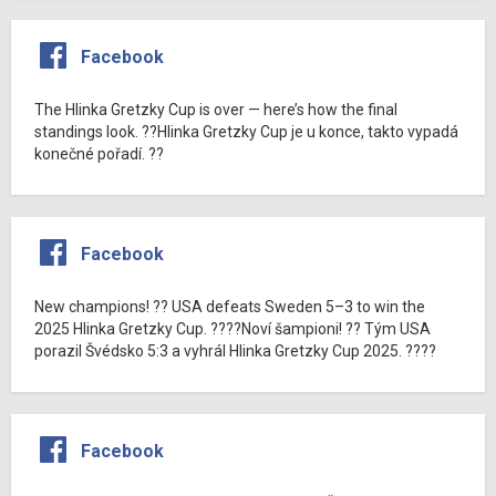
Facebook
The Hlinka Gretzky Cup is over — here’s how the final
standings look. ??Hlinka Gretzky Cup je u konce, takto vypadá
konečné pořadí. ??
Facebook
New champions! ?? USA defeats Sweden 5–3 to win the
2025 Hlinka Gretzky Cup. ????Noví šampioni! ?? Tým USA
porazil Švédsko 5:3 a vyhrál Hlinka Gretzky Cup 2025. ????
Facebook