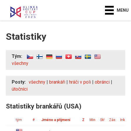
MENU
Statistiky
Tým:
všechny
Posty:
všechny
|
brankáři
|
hráči v poli
|
obránci
|
útočníci
Statistiky brankářů (USA)
tým
#
Jméno a příjmení
Z
Min
Stř
Zás
Ink