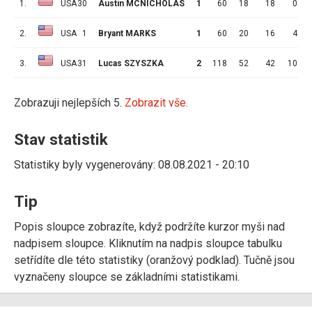
1.
USA
30
Austin MCNICHOLAS
1
60
18
18
0
2.
USA
1
Bryant MARKS
1
60
20
16
4
3.
USA
31
Lucas SZYSZKA
2
118
52
42
10
Zobrazuji nejlepších 5.
Zobrazit vše.
Stav statistik
Statistiky byly vygenerovány: 08.08.2021 - 20:10
Tip
Popis sloupce zobrazíte, když podržíte kurzor myši nad
nadpisem sloupce. Kliknutím na nadpis sloupce tabulku
setřídíte dle této statistiky (oranžový podklad). Tučně jsou
vyznačeny sloupce se základními statistikami.