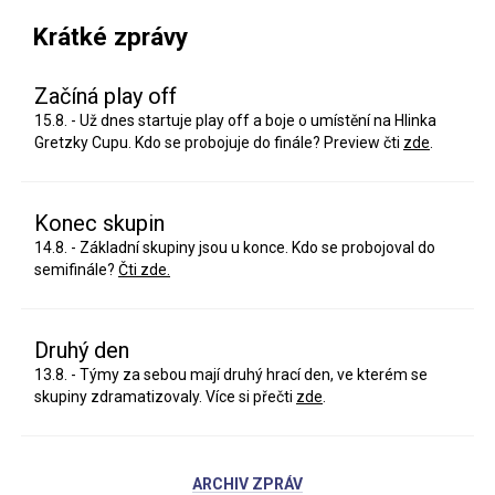
Krátké zprávy
Začíná play off
15.8. - Už dnes startuje play off a boje o umístění na Hlinka
Gretzky Cupu. Kdo se probojuje do finále? Preview čti
zde
.
Konec skupin
14.8. - Základní skupiny jsou u konce. Kdo se probojoval do
semifinále?
Čti zde.
Druhý den
13.8. - Týmy za sebou mají druhý hrací den, ve kterém se
skupiny zdramatizovaly. Více si přečti
zde
.
ARCHIV ZPRÁV