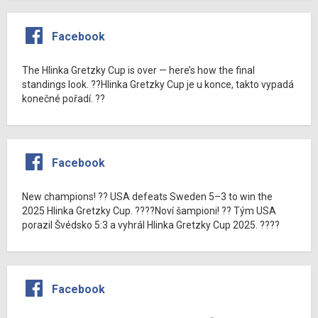
Facebook
The Hlinka Gretzky Cup is over — here’s how the final
standings look. ??Hlinka Gretzky Cup je u konce, takto vypadá
konečné pořadí. ??
Facebook
New champions! ?? USA defeats Sweden 5–3 to win the
2025 Hlinka Gretzky Cup. ????Noví šampioni! ?? Tým USA
porazil Švédsko 5:3 a vyhrál Hlinka Gretzky Cup 2025. ????
Facebook