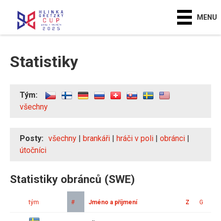
MENU
Statistiky
Tým:
všechny
Posty:
všechny
|
brankáři
|
hráči v poli
|
obránci
|
útočníci
Statistiky obránců (SWE)
tým
#
Jméno a příjmení
Z
G
A