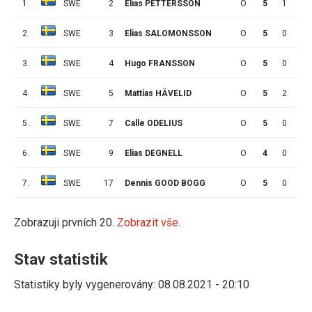
1.
SWE
2
Elias PETTERSSON
O
5
1
0
2.
SWE
3
Elias SALOMONSSON
O
5
0
1
3.
SWE
4
Hugo FRANSSON
O
5
0
0
4.
SWE
5
Mattias HÄVELID
O
5
2
7
5.
SWE
7
Calle ODELIUS
O
5
0
1
6.
SWE
9
Elias DEGNELL
O
4
0
1
7.
SWE
17
Dennis GOOD BOGG
O
5
0
0
Zobrazuji prvních 20.
Zobrazit vše.
Stav statistik
Statistiky byly vygenerovány: 08.08.2021 - 20:10