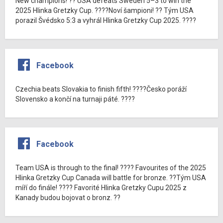
New champions! ?? USA defeats Sweden 5–3 to win the
2025 Hlinka Gretzky Cup. ????Noví šampioni! ?? Tým USA
porazil Švédsko 5:3 a vyhrál Hlinka Gretzky Cup 2025. ????
Facebook
Czechia beats Slovakia to finish fifth! ????Česko poráží
Slovensko a končí na turnaji páté. ????
Facebook
Team USA is through to the final! ???? Favourites of the 2025
Hlinka Gretzky Cup Canada will battle for bronze. ??Tým USA
míří do finále! ???? Favorité Hlinka Gretzky Cupu 2025 z
Kanady budou bojovat o bronz. ??