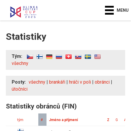
MENU
Statistiky
Tým:
všechny
Posty:
všechny
|
brankáři
|
hráči v poli
|
obránci
|
útočníci
Statistiky obránců (FIN)
tým
#
Jméno a příjmení
Z
G
A