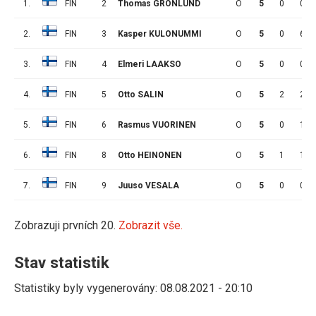
1.
FIN
2
Thomas GRÖNLUND
O
5
0
0
2.
FIN
3
Kasper KULONUMMI
O
5
0
6
3.
FIN
4
Elmeri LAAKSO
O
5
0
0
4.
FIN
5
Otto SALIN
O
5
2
2
5.
FIN
6
Rasmus VUORINEN
O
5
0
1
6.
FIN
8
Otto HEINONEN
O
5
1
1
7.
FIN
9
Juuso VESALA
O
5
0
0
Zobrazuji prvních 20.
Zobrazit vše.
Stav statistik
Statistiky byly vygenerovány: 08.08.2021 - 20:10