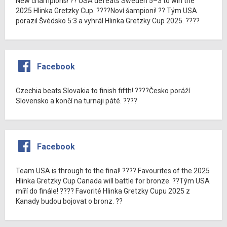
New champions! ?? USA defeats Sweden 5–3 to win the
2025 Hlinka Gretzky Cup. ????Noví šampioni! ?? Tým USA
porazil Švédsko 5:3 a vyhrál Hlinka Gretzky Cup 2025. ????
Facebook
Czechia beats Slovakia to finish fifth! ????Česko poráží
Slovensko a končí na turnaji páté. ????
Facebook
Team USA is through to the final! ???? Favourites of the 2025
Hlinka Gretzky Cup Canada will battle for bronze. ??Tým USA
míří do finále! ???? Favorité Hlinka Gretzky Cupu 2025 z
Kanady budou bojovat o bronz. ??