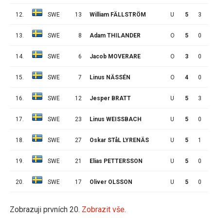
12.
SWE
13
William FÄLLSTRÖM
U
5
3
3
13.
SWE
8
Adam THILANDER
O
5
0
2
14.
SWE
6
Jacob MOVERARE
O
3
0
0
15.
SWE
7
Linus NÄSSÉN
O
4
0
0
16.
SWE
12
Jesper BRATT
U
5
3
2
17.
SWE
23
Linus WEISSBACH
U
5
0
2
18.
SWE
27
Oskar STåL LYRENÄS
U
5
1
0
19.
SWE
21
Elias PETTERSSON
U
5
0
0
20.
SWE
17
Oliver OLSSON
U
5
0
0
Zobrazuji prvních 20.
Zobrazit vše.