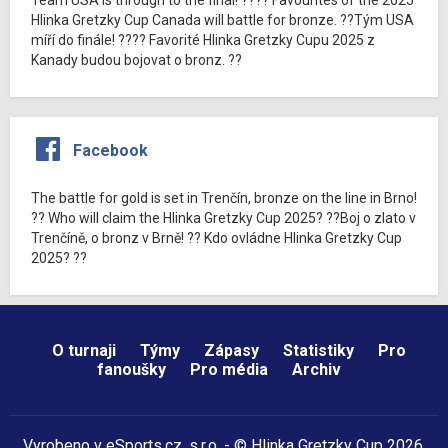
Hlinka Gretzky Cup Canada will battle for bronze. ??Tým USA
míří do finále! ???? Favorité Hlinka Gretzky Cupu 2025 z
Kanady budou bojovat o bronz. ??
Facebook
The battle for gold is set in Trenčín, bronze on the line in Brno!
?? Who will claim the Hlinka Gretzky Cup 2025? ??Boj o zlato v
Trenčíně, o bronz v Brně! ?? Kdo ovládne Hlinka Gretzky Cup
2025? ??
O turnaji
Týmy
Zápasy
Statistiky
Pro
fanoušky
Pro média
Archiv
Vyrobeno v
eSports.cz
, s.r.o. - © Hlinka Gretzky Cup 2026,