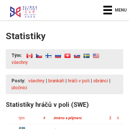
MENU
Statistiky
Tým:
všechny
Posty:
všechny
|
brankáři
|
hráči v poli
|
obránci
|
útočníci
Statistiky hráčů v poli (SWE)
tým
#
Jméno a příjmení
Z
G
A