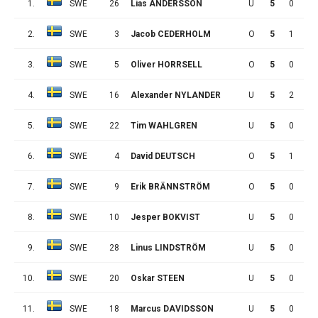
1.
SWE
26
Lias ANDERSSON
U
5
0
0
2.
SWE
3
Jacob CEDERHOLM
O
5
1
0
3.
SWE
5
Oliver HORRSELL
O
5
0
0
4.
SWE
16
Alexander NYLANDER
U
5
2
4
5.
SWE
22
Tim WAHLGREN
U
5
0
0
6.
SWE
4
David DEUTSCH
O
5
1
3
7.
SWE
9
Erik BRÄNNSTRÖM
O
5
0
3
8.
SWE
10
Jesper BOKVIST
U
5
0
1
9.
SWE
28
Linus LINDSTRÖM
U
5
0
1
10.
SWE
20
Oskar STEEN
U
5
0
0
11.
SWE
18
Marcus DAVIDSSON
U
5
0
0