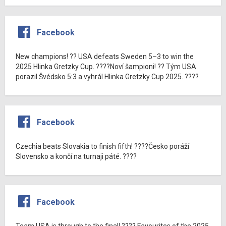
Facebook
New champions! ?? USA defeats Sweden 5–3 to win the
2025 Hlinka Gretzky Cup. ????Noví šampioni! ?? Tým USA
porazil Švédsko 5:3 a vyhrál Hlinka Gretzky Cup 2025. ????
Facebook
Czechia beats Slovakia to finish fifth! ????Česko poráží
Slovensko a končí na turnaji páté. ????
Facebook
Team USA is through to the final! ???? Favourites of the 2025