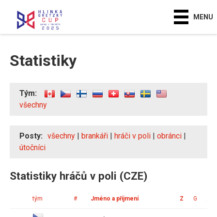
MENU
Statistiky
Tým:
všechny
Posty:
všechny
|
brankáři
|
hráči v poli
|
obránci
|
útočníci
Statistiky hráčů v poli (CZE)
tým
#
Jméno a příjmení
Z
G
A