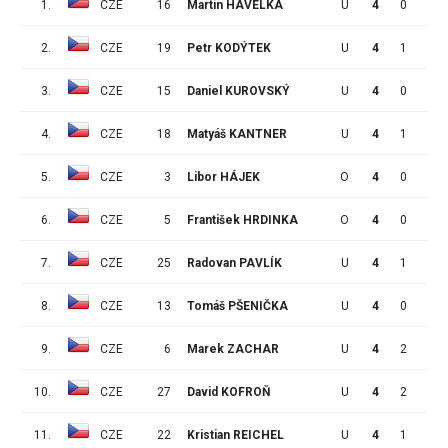
1.
CZE
16
Martin HAVELKA
U
4
0
0
2.
CZE
19
Petr KODÝTEK
U
4
1
1
3.
CZE
15
Daniel KUROVSKÝ
U
4
0
0
4.
CZE
18
Matyáš KANTNER
U
4
1
0
5.
CZE
3
Libor HÁJEK
O
4
0
1
6.
CZE
5
František HRDINKA
O
4
0
2
7.
CZE
25
Radovan PAVLÍK
U
4
1
0
8.
CZE
13
Tomáš PŠENIČKA
U
4
0
0
9.
CZE
6
Marek ZACHAR
U
4
2
2
10.
CZE
27
David KOFROŇ
U
4
2
1
11.
CZE
22
Kristian REICHEL
U
4
1
2