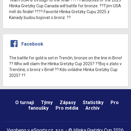
Hlinka Gretzky Cup Canada will battle for bronze. ??Tým USA
míří do finále! ???? Favorité Hlinka Gretzky Cupu 2025 z
Kanady budou bojovat o bronz. ??
Facebook
The battle for gold is set in Trenčín, bronze on the line in Brno!
?? Who will claim the Hlinka Gretzky Cup 2025? ??Boj o zlato v
Trenčíně, o bronz v Brně! ?? Kdo ovládne Hlinka Gretzky Cup
2025? ??
O turnaji
Týmy
Zápasy
Statistiky
Pro
fanoušky
Pro média
Archiv
Vyrobeno v
eSports.cz
, s.r.o. - © Hlinka Gretzky Cup 2026,