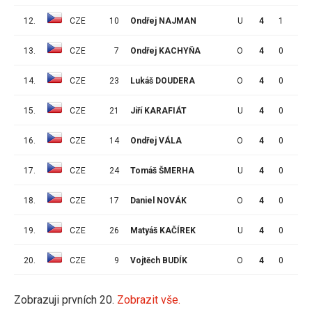
12.
CZE
10
Ondřej NAJMAN
U
4
1
0
13.
CZE
7
Ondřej KACHYŇA
O
4
0
1
14.
CZE
23
Lukáš DOUDERA
O
4
0
1
15.
CZE
21
Jiří KARAFIÁT
U
4
0
0
16.
CZE
14
Ondřej VÁLA
O
4
0
0
17.
CZE
24
Tomáš ŠMERHA
U
4
0
0
18.
CZE
17
Daniel NOVÁK
O
4
0
0
19.
CZE
26
Matyáš KAČÍREK
U
4
0
0
20.
CZE
9
Vojtěch BUDÍK
O
4
0
0
Zobrazuji prvních 20.
Zobrazit vše.