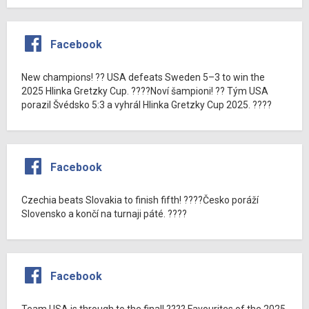
Facebook
New champions! ?? USA defeats Sweden 5–3 to win the
2025 Hlinka Gretzky Cup. ????Noví šampioni! ?? Tým USA
porazil Švédsko 5:3 a vyhrál Hlinka Gretzky Cup 2025. ????
Facebook
Czechia beats Slovakia to finish fifth! ????Česko poráží
Slovensko a končí na turnaji páté. ????
Facebook
Team USA is through to the final! ???? Favourites of the 2025