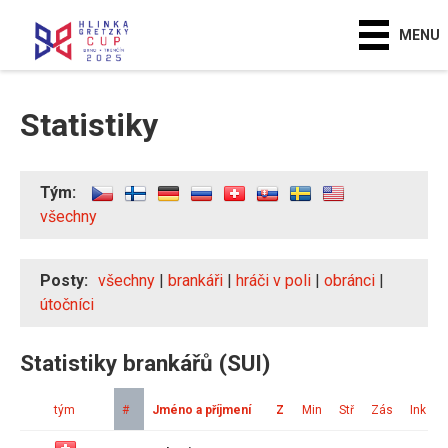
MENU
Statistiky
Tým:
všechny
Posty:
všechny
|
brankáři
|
hráči v poli
|
obránci
|
útočníci
Statistiky brankářů (SUI)
tým
#
Jméno a příjmení
Z
Min
Stř
Zás
Ink