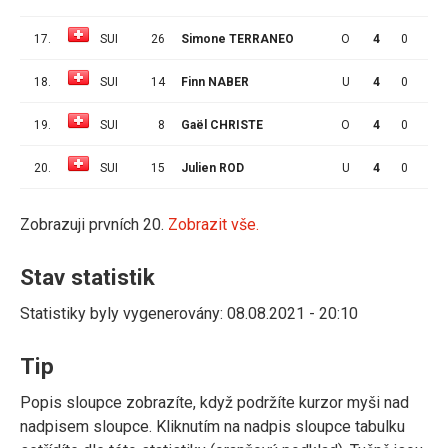
17.
SUI
26
Simone TERRANEO
O
4
0
0
18.
SUI
14
Finn NABER
U
4
0
0
19.
SUI
8
Gaël CHRISTE
O
4
0
0
20.
SUI
15
Julien ROD
U
4
0
0
Zobrazuji prvních 20.
Zobrazit vše.
Stav statistik
Statistiky byly vygenerovány: 08.08.2021 - 20:10
Tip
Popis sloupce zobrazíte, když podržíte kurzor myši nad
nadpisem sloupce. Kliknutím na nadpis sloupce tabulku