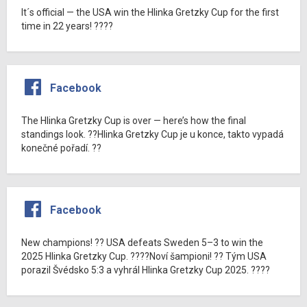
It´s official — the USA win the Hlinka Gretzky Cup for the first
time in 22 years! ????
Facebook
The Hlinka Gretzky Cup is over — here’s how the final
standings look. ??Hlinka Gretzky Cup je u konce, takto vypadá
konečné pořadí. ??
Facebook
New champions! ?? USA defeats Sweden 5–3 to win the
2025 Hlinka Gretzky Cup. ????Noví šampioni! ?? Tým USA
porazil Švédsko 5:3 a vyhrál Hlinka Gretzky Cup 2025. ????