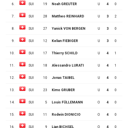
6.
SUI
19
Noah GREUTER
U
4
0
1
7.
SUI
28
Mattheo REINHARD
U
3
2
0
8.
SUI
27
Yanick VON BERGEN
U
3
0
0
9.
SUI
12
Kelian FIEBIGER
U
3
0
0
10.
SUI
17
Thierry SCHILD
U
4
1
0
11.
SUI
18
Alessandro LURATI
U
4
1
0
12.
SUI
10
Jonas TAIBEL
U
4
0
0
13.
SUI
23
Kimo GRUBER
U
4
0
0
14.
SUI
5
Louis FÜLLEMANN
O
4
0
0
15.
SUI
11
Rodwin DIONICIO
O
4
0
0
16.
SUI
9
Lian BICHSEL
O
4
0
0