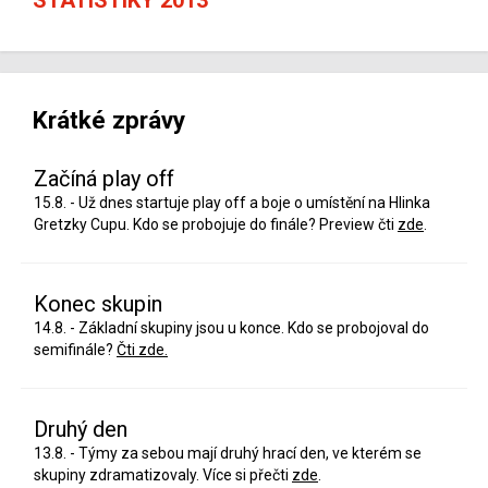
Krátké zprávy
Začíná play off
15.8. - Už dnes startuje play off a boje o umístění na Hlinka
Gretzky Cupu. Kdo se probojuje do finále? Preview čti
zde
.
Konec skupin
14.8. - Základní skupiny jsou u konce. Kdo se probojoval do
semifinále?
Čti zde.
Druhý den
13.8. - Týmy za sebou mají druhý hrací den, ve kterém se
skupiny zdramatizovaly. Více si přečti
zde
.