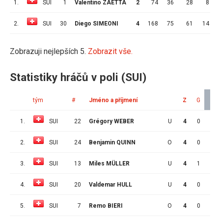
1.
SUI
1
Valentino ZAETTA
2
74
36
28
8
2.
SUI
30
Diego SIMEONI
4
168
75
61
14
Zobrazuji nejlepších 5.
Zobrazit vše.
Statistiky hráčů v poli (SUI)
tým
#
Jméno a příjmení
Z
G
A
1.
SUI
22
Grégory WEBER
U
4
0
3
2.
SUI
24
Benjamin QUINN
O
4
0
2
3.
SUI
13
Miles MÜLLER
U
4
1
1
4.
SUI
20
Valdemar HULL
U
4
0
1
5.
SUI
7
Remo BIERI
O
4
0
1