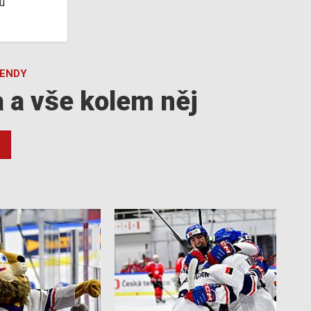
u
GENDY
a a vše kolem něj