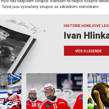
r myši nad nadpisem sloupce. Kliknutím na nadpis sloupce tabulk
d). Tučně jsou vyznačeny sloupce se základními statistikami.
HISTORIE HOKEJOVÉ LE
Ivan Hlink
VÍCE O LEGENDĚ