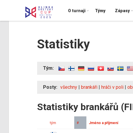
O turnaji
Týmy
Zápasy
Statistiky
Tým:
Posty:
všechny
|
brankáři
|
hráči v poli
|
ob
Statistiky brankářů (F
tým
#
Jméno a příjmení