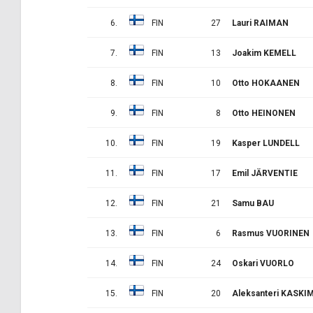
6.
FIN
27
Lauri RAIMAN
7.
FIN
13
Joakim KEMELL
8.
FIN
10
Otto HOKAANEN
9.
FIN
8
Otto HEINONEN
10.
FIN
19
Kasper LUNDELL
11.
FIN
17
Emil JÄRVENTIE
12.
FIN
21
Samu BAU
13.
FIN
6
Rasmus VUORINEN
14.
FIN
24
Oskari VUORLO
15.
FIN
20
Aleksanteri KASKI