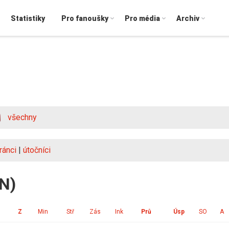
Statistiky
Pro fanoušky
Pro média
Archiv
všechny
ránci
|
útočníci
IN)
Z
Min
Stř
Zás
Ink
Prů
Úsp
SO
A