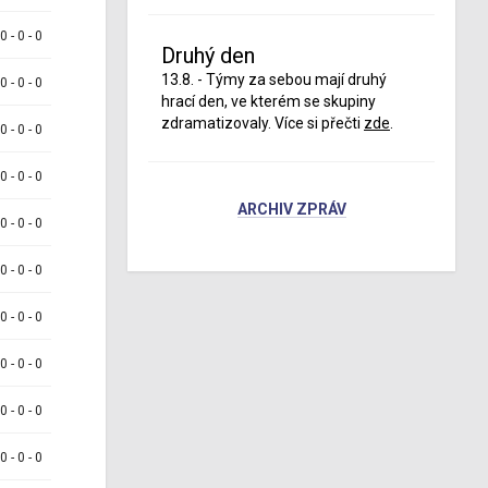
 0 - 0 - 0
Druhý den
13.8. - Týmy za sebou mají druhý
 0 - 0 - 0
hrací den, ve kterém se skupiny
zdramatizovaly. Více si přečti
zde
.
 0 - 0 - 0
 0 - 0 - 0
ARCHIV ZPRÁV
 0 - 0 - 0
 0 - 0 - 0
 0 - 0 - 0
 0 - 0 - 0
 0 - 0 - 0
 0 - 0 - 0