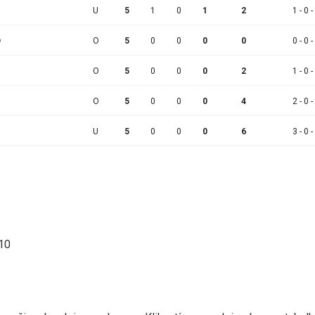
U
5
1
0
1
2
1 - 0 -
D
O
5
0
0
0
0
0 - 0 -
O
5
0
0
0
2
1 - 0 -
O
5
0
0
0
4
2 - 0 -
N
U
5
0
0
0
6
3 - 0 -
:10