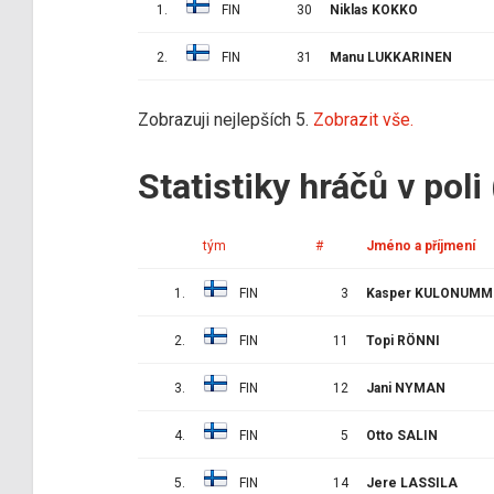
1.
FIN
30
Niklas KOKKO
2.
FIN
31
Manu LUKKARINEN
Zobrazuji nejlepších 5.
Zobrazit vše.
Statistiky hráčů v poli
tým
#
Jméno a příjmení
1.
FIN
3
Kasper KULONUMM
2.
FIN
11
Topi RÖNNI
3.
FIN
12
Jani NYMAN
4.
FIN
5
Otto SALIN
5.
FIN
14
Jere LASSILA