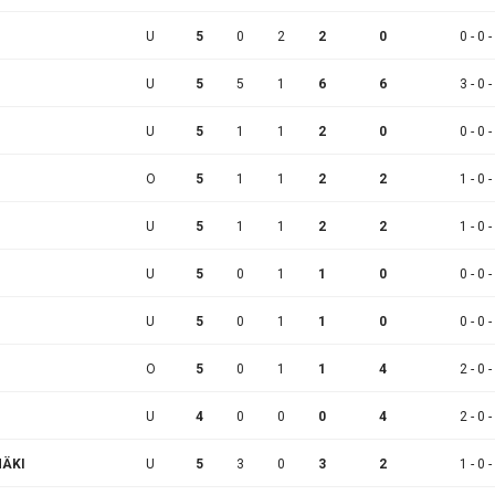
U
5
0
2
2
0
0 - 0 -
U
5
5
1
6
6
3 - 0 -
U
5
1
1
2
0
0 - 0 -
O
5
1
1
2
2
1 - 0 -
U
5
1
1
2
2
1 - 0 -
U
5
0
1
1
0
0 - 0 -
U
5
0
1
1
0
0 - 0 -
O
5
0
1
1
4
2 - 0 -
U
4
0
0
0
4
2 - 0 -
MÄKI
U
5
3
0
3
2
1 - 0 -