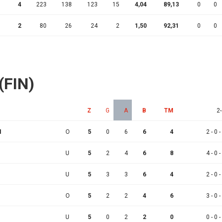
4
223
138
123
15
4,04
89,13
0
0
2
80
26
24
2
1,50
92,31
0
0
 (FIN)
Z
G
A
B
TM
2-
I
O
5
0
6
6
4
2 - 0 -
U
5
2
4
6
8
4 - 0 -
U
5
3
3
6
4
2 - 0 -
O
5
2
2
4
6
3 - 0 -
U
5
0
2
2
0
0 - 0 -