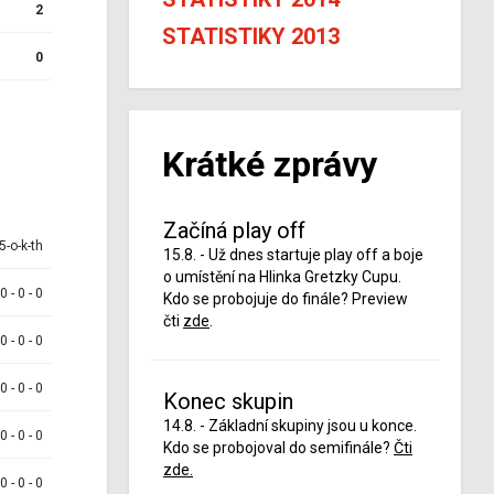
2
STATISTIKY 2013
0
Krátké zprávy
Začíná play off
5-o-k-th
15.8. - Už dnes startuje play off a boje
o umístění na Hlinka Gretzky Cupu.
 0 - 0 - 0
Kdo se probojuje do finále? Preview
čti
zde
.
 0 - 0 - 0
 0 - 0 - 0
Konec skupin
14.8. - Základní skupiny jsou u konce.
 0 - 0 - 0
Kdo se probojoval do semifinále?
Čti
zde.
 0 - 0 - 0