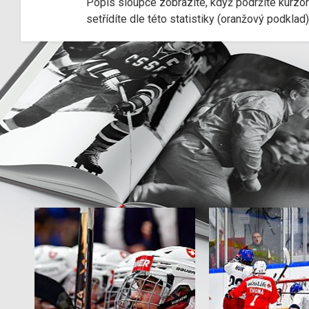
Popis sloupce zobrazíte, když podržíte kurzo
setřídíte dle této statistiky (oranžový podkla