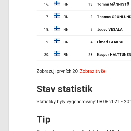
16.
FIN
18
Tommi MÄNNISTÖ
17.
FIN
2
Thomas GRÖNLUN
18.
FIN
9
Juuso VESALA
19.
FIN
4
Elmeri LAAKSO
20.
FIN
23
Kasper HALTTUNE
Zobrazuji prvních 20.
Zobrazit vše.
Stav statistik
Statistiky byly vygenerovány: 08.08.2021 - 20
Tip