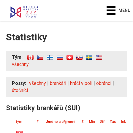
MENU
Statistiky
Tým:
všechny
Posty:
všechny
|
brankáři
|
hráči v poli
|
obránci
|
útočníci
Statistiky brankářů (SUI)
tým
#
Jméno a příjmení
Z
Min
Stř
Zás
Ink