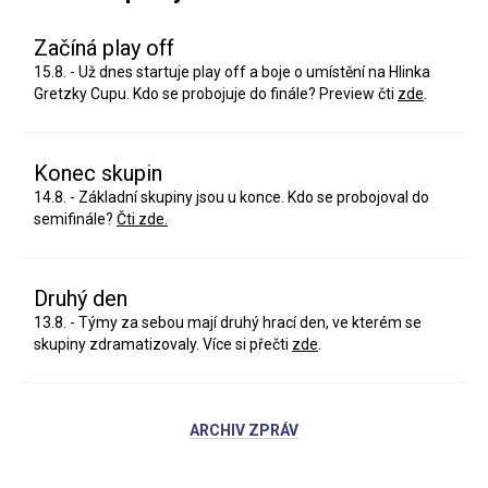
Začíná play off
15.8. - Už dnes startuje play off a boje o umístění na Hlinka
Gretzky Cupu. Kdo se probojuje do finále? Preview čti
zde
.
Konec skupin
14.8. - Základní skupiny jsou u konce. Kdo se probojoval do
semifinále?
Čti zde.
Druhý den
13.8. - Týmy za sebou mají druhý hrací den, ve kterém se
skupiny zdramatizovaly. Více si přečti
zde
.
ARCHIV ZPRÁV