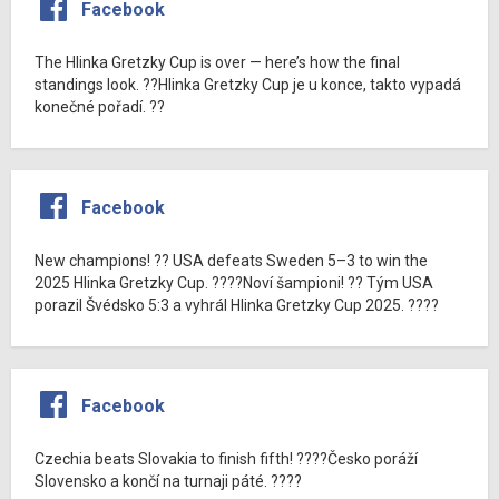
Facebook
The Hlinka Gretzky Cup is over — here’s how the final
standings look. ??Hlinka Gretzky Cup je u konce, takto vypadá
konečné pořadí. ??
Facebook
New champions! ?? USA defeats Sweden 5–3 to win the
2025 Hlinka Gretzky Cup. ????Noví šampioni! ?? Tým USA
porazil Švédsko 5:3 a vyhrál Hlinka Gretzky Cup 2025. ????
Facebook
Czechia beats Slovakia to finish fifth! ????Česko poráží
Slovensko a končí na turnaji páté. ????