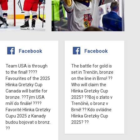
Facebook
Facebook
Team USA is through
The battle for gold is
to the final! ????
set in Trenčín, bronze
Favourites of the 2025
on the line in Brno! ??
Hlinka Gretzky Cup
Who will claim the
Canada will battle for
Hlinka Gretzky Cup
bronze. ??Tým USA
2025? ??Boj o zlato v
míří do finále! ????
Trenčíně, o bronz v
Favorité Hlinka Gretzky
Brně! ?? Kdo ovládne
Cupu 2025 z Kanady
Hlinka Gretzky Cup
budou bojovat o bronz.
2025? ??
??