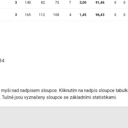
3
140
82
75
7
3,00
91,46
0
0
3
165
112
108
4
1,45
96,43
0
0
:34
r myši nad nadpisem sloupce. Kliknutím na nadpis sloupce tabulk
d). Tučně jsou vyznačeny sloupce se základními statistikami.