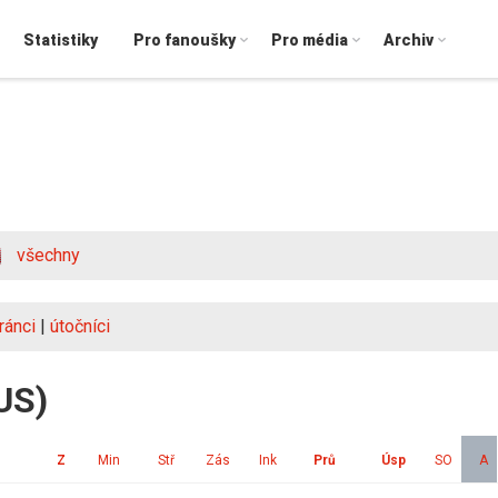
Statistiky
Pro fanoušky
Pro média
Archiv
všechny
ránci
|
útočníci
US)
Z
Min
Stř
Zás
Ink
Prů
Úsp
SO
A