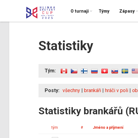
O turnaji
Týmy
Zápasy
Statistiky
Tým:
Posty:
všechny
|
brankáři
|
hráči v poli
|
ob
Statistiky brankářů (R
tým
#
Jméno a příjmení