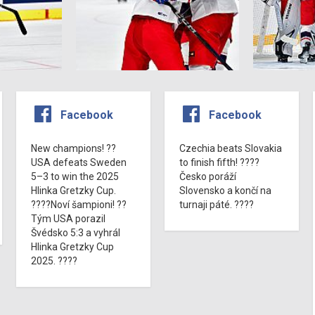
Facebook
Facebook
New champions! ??
Czechia beats Slovakia
USA defeats Sweden
to finish fifth! ????
5–3 to win the 2025
Česko poráží
Hlinka Gretzky Cup.
Slovensko a končí na
????Noví šampioni! ??
turnaji páté. ????
Tým USA porazil
Švédsko 5:3 a vyhrál
Hlinka Gretzky Cup
2025. ????