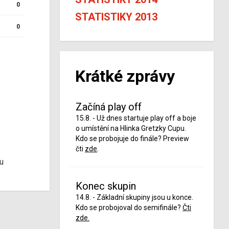
0
STATISTIKY 2013
0
Krátké zprávy
Začíná play off
15.8. - Už dnes startuje play off a boje
o umístění na Hlinka Gretzky Cupu.
Kdo se probojuje do finále? Preview
čti
zde
.
u
Konec skupin
14.8. - Základní skupiny jsou u konce.
Kdo se probojoval do semifinále?
Čti
zde.