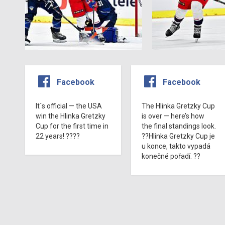
Facebook
Facebook
It´s official — the USA
The Hlinka Gretzky Cup
win the Hlinka Gretzky
is over — here’s how
Cup for the first time in
the final standings look.
22 years! ????
??Hlinka Gretzky Cup je
u konce, takto vypadá
konečné pořadí. ??