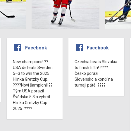
Facebook
Facebook
New champions! ??
Czechia beats Slovakia
USA defeats Sweden
to finish fifth! ????
5–3 to win the 2025
Česko poráží
Hlinka Gretzky Cup.
Slovensko a končí na
????Noví šampioni! ??
turnaji páté. ????
Tým USA porazil
Švédsko 5:3 a vyhrál
Hlinka Gretzky Cup
2025. ????