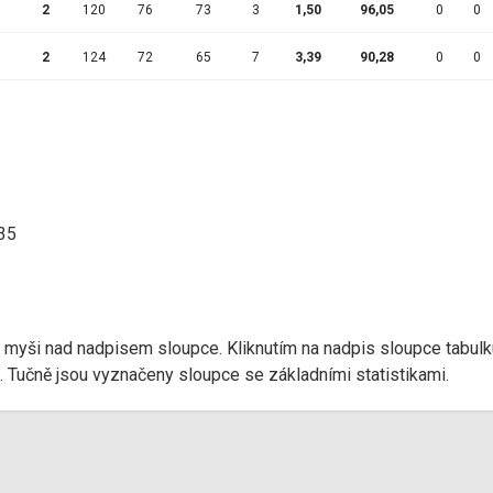
2
120
76
73
3
1,50
96,05
0
0
2
124
72
65
7
3,39
90,28
0
0
:35
r myši nad nadpisem sloupce. Kliknutím na nadpis sloupce tabulk
d). Tučně jsou vyznačeny sloupce se základními statistikami.