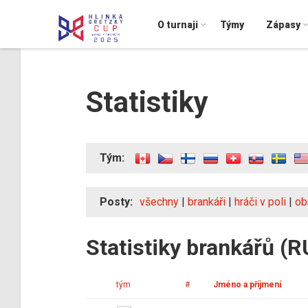
O turnaji
Týmy
Zápasy
Statistiky
Tým:
Posty:
všechny
|
brankáři
|
hráči v poli
|
ob
Statistiky brankářů (R
tým
#
Jméno a příjmení