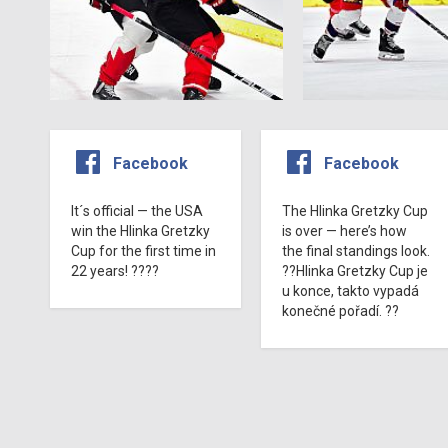
Facebook
Facebook
It´s official — the USA
The Hlinka Gretzky Cup
win the Hlinka Gretzky
is over — here’s how
Cup for the first time in
the final standings look.
22 years! ????
??Hlinka Gretzky Cup je
u konce, takto vypadá
konečné pořadí. ??