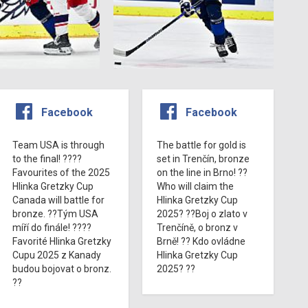
Facebook
Facebook
Team USA is through
The battle for gold is
to the final! ????
set in Trenčín, bronze
Favourites of the 2025
on the line in Brno! ??
Hlinka Gretzky Cup
Who will claim the
Canada will battle for
Hlinka Gretzky Cup
bronze. ??Tým USA
2025? ??Boj o zlato v
míří do finále! ????
Trenčíně, o bronz v
Favorité Hlinka Gretzky
Brně! ?? Kdo ovládne
Cupu 2025 z Kanady
Hlinka Gretzky Cup
budou bojovat o bronz.
2025? ??
??