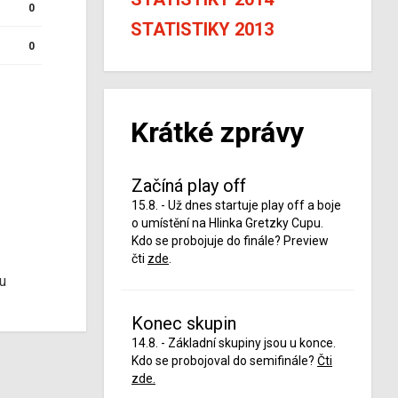
0
STATISTIKY 2013
0
Krátké zprávy
Začíná play off
15.8. - Už dnes startuje play off a boje
o umístění na Hlinka Gretzky Cupu.
Kdo se probojuje do finále? Preview
čti
zde
.
u
Konec skupin
14.8. - Základní skupiny jsou u konce.
Kdo se probojoval do semifinále?
Čti
zde.