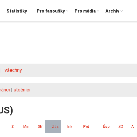
Statistiky
Pro fanoušky
Pro média
Archiv
všechny
ránci
|
útočníci
US)
Z
Min
Stř
Zás
Ink
Prů
Úsp
SO
A