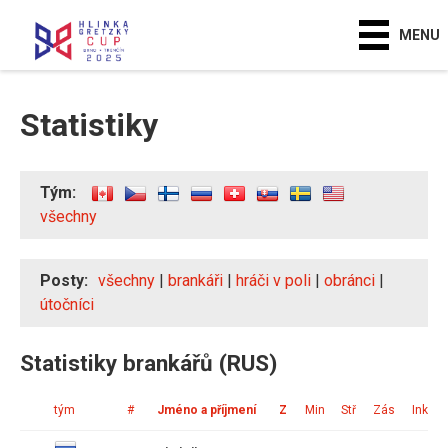
MENU
Statistiky
Tým:
všechny
Posty:
všechny
|
brankáři
|
hráči v poli
|
obránci
|
útočníci
Statistiky brankářů (RUS)
tým
#
Jméno a příjmení
Z
Min
Stř
Zás
Ink