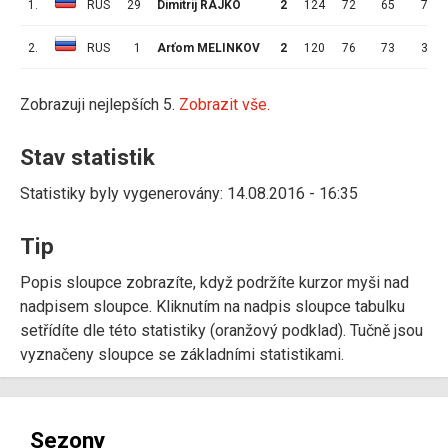
1.
RUS
29
Dimitrij RAJKO
2
124
72
65
7
2.
RUS
1
Arťom MELINKOV
2
120
76
73
3
Zobrazuji nejlepších 5.
Zobrazit vše.
Stav statistik
Statistiky byly vygenerovány: 14.08.2016 - 16:35
Tip
Popis sloupce zobrazíte, když podržíte kurzor myši nad
nadpisem sloupce. Kliknutím na nadpis sloupce tabulku
setřídíte dle této statistiky (oranžový podklad). Tučně jsou
vyznačeny sloupce se základními statistikami.
Sezony