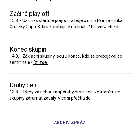
Začíná play off
15.8. - Už dnes startuje play off a boje o umístění na Hlinka
Gretzky Cupu. Kdo se probojuje do finále? Preview čti
zde
.
Konec skupin
14.8. - Základní skupiny jsou u konce. Kdo se probojoval do
semifinále?
Čti zde.
Druhý den
13.8. - Týmy za sebou mají druhý hrací den, ve kterém se
skupiny zdramatizovaly. Více si přečti
zde
.
ARCHIV ZPRÁV