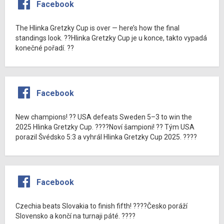
Facebook
The Hlinka Gretzky Cup is over — here’s how the final
standings look. ??Hlinka Gretzky Cup je u konce, takto vypadá
konečné pořadí. ??
Facebook
New champions! ?? USA defeats Sweden 5–3 to win the
2025 Hlinka Gretzky Cup. ????Noví šampioni! ?? Tým USA
porazil Švédsko 5:3 a vyhrál Hlinka Gretzky Cup 2025. ????
Facebook
Czechia beats Slovakia to finish fifth! ????Česko poráží
Slovensko a končí na turnaji páté. ????