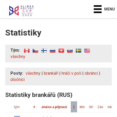
MENU
Statistiky
Tým:
všechny
Posty:
všechny
|
brankáři
|
hráči v poli
|
obránci
|
útočníci
Statistiky brankářů (RUS)
tým
#
Jméno a příjmení
Z
Min
Stř
Zás
Ink