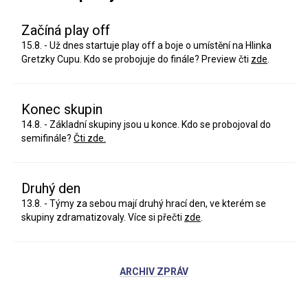
Začíná play off
15.8. - Už dnes startuje play off a boje o umístění na Hlinka
Gretzky Cupu. Kdo se probojuje do finále? Preview čti
zde
.
Konec skupin
14.8. - Základní skupiny jsou u konce. Kdo se probojoval do
semifinále?
Čti zde.
Druhý den
13.8. - Týmy za sebou mají druhý hrací den, ve kterém se
skupiny zdramatizovaly. Více si přečti
zde
.
ARCHIV ZPRÁV