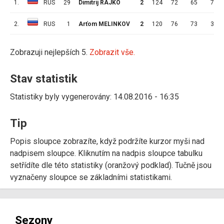
1.
RUS
29
Dimitrij RAJKO
2
124
72
65
7
2.
RUS
1
Arťom MELINKOV
2
120
76
73
3
Zobrazuji nejlepších 5.
Zobrazit vše.
Stav statistik
Statistiky byly vygenerovány: 14.08.2016 - 16:35
Tip
Popis sloupce zobrazíte, když podržíte kurzor myši nad
nadpisem sloupce. Kliknutím na nadpis sloupce tabulku
setřídíte dle této statistiky (oranžový podklad). Tučně jsou
vyznačeny sloupce se základními statistikami.
Sezony