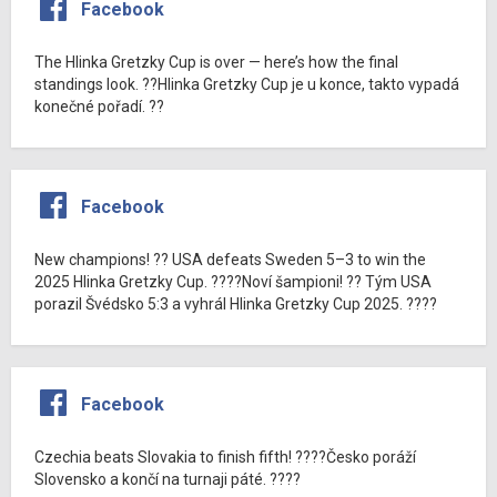
Facebook
The Hlinka Gretzky Cup is over — here’s how the final
standings look. ??Hlinka Gretzky Cup je u konce, takto vypadá
konečné pořadí. ??
Facebook
New champions! ?? USA defeats Sweden 5–3 to win the
2025 Hlinka Gretzky Cup. ????Noví šampioni! ?? Tým USA
porazil Švédsko 5:3 a vyhrál Hlinka Gretzky Cup 2025. ????
Facebook
Czechia beats Slovakia to finish fifth! ????Česko poráží
Slovensko a končí na turnaji páté. ????