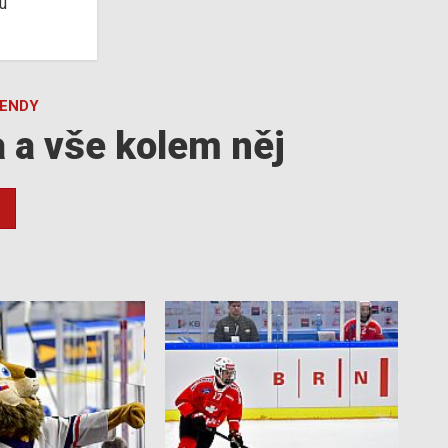
u
GENDY
a a vše kolem něj