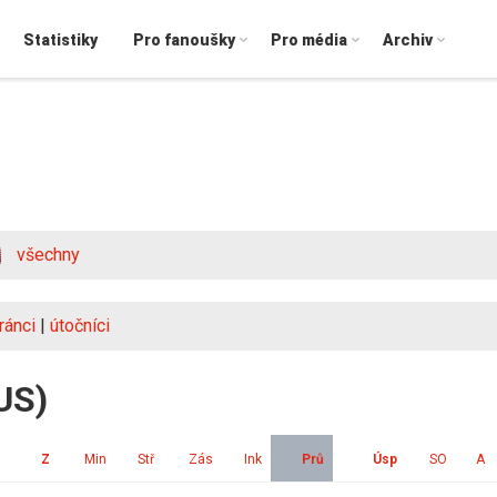
Statistiky
Pro fanoušky
Pro média
Archiv
všechny
ránci
|
útočníci
US)
Z
Min
Stř
Zás
Ink
Prů
Úsp
SO
A