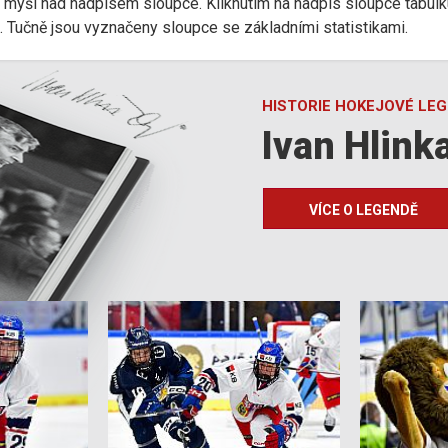
r myši nad nadpisem sloupce. Kliknutím na nadpis sloupce tabulk
d). Tučně jsou vyznačeny sloupce se základními statistikami.
HISTORIE HOKEJOVÉ LE
Ivan Hlink
VÍCE O LEGENDĚ