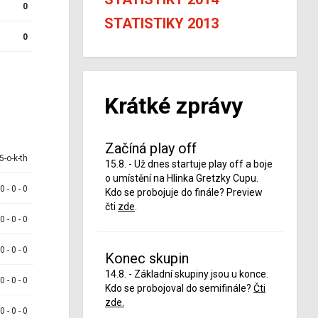
0
STATISTIKY 2013
0
Krátké zprávy
Začíná play off
5-o-k-th
15.8. - Už dnes startuje play off a boje
o umístění na Hlinka Gretzky Cupu.
 0 - 0 - 0
Kdo se probojuje do finále? Preview
čti
zde
.
 0 - 0 - 0
 0 - 0 - 0
Konec skupin
14.8. - Základní skupiny jsou u konce.
 0 - 0 - 0
Kdo se probojoval do semifinále?
Čti
zde.
 0 - 0 - 0