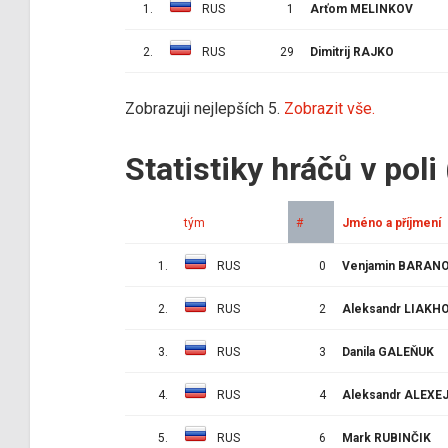
1.
RUS
1
Arťom MELINKOV
2.
RUS
29
Dimitrij RAJKO
Zobrazuji nejlepších 5.
Zobrazit vše.
Statistiky hráčů v poli
tým
#
Jméno a příjmení
1.
RUS
0
Venjamin BARAN
2.
RUS
2
Aleksandr LIAKH
3.
RUS
3
Danila GALEŇUK
4.
RUS
4
Aleksandr ALEXE
5.
RUS
6
Mark RUBINČIK