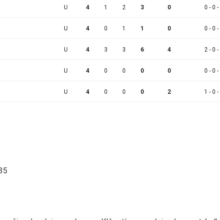
U
4
1
2
3
0
0 - 0 -
U
4
0
1
1
0
0 - 0 -
U
4
3
3
6
4
2 - 0 -
U
4
0
0
0
0
0 - 0 -
U
4
0
0
0
2
1 - 0 -
:35