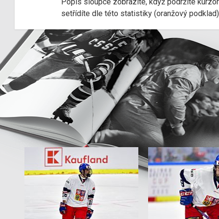
Popis sloupce zobrazíte, když podržíte kurzo
setřídíte dle této statistiky (oranžový podkla