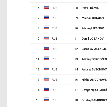
6.
RUS
8
Pavel DĚMIN
7.
RUS
9
Michail BICADZE
8.
RUS
10
Alexej LIPANOV
9.
RUS
11
Daniil LOBANOV
10.
RUS
12
Jaroslav ALEXEJE
11.
RUS
13
Alexej TOROPČE
12.
RUS
14
Andrej SVEČNIKO
13.
RUS
16
Nikita ANOCHOVS
14.
RUS
17
Jevgenij KALABU
15.
RUS
18
Dmitrij SAMORUK