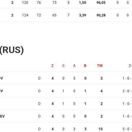
2
120
76
73
3
1,50
96,05
0
0
2
124
72
65
7
3,39
90,28
0
0
 (RUS)
Z
G
A
B
TM
2-
OV
O
4
0
0
0
2
1 - 0 -
OV
O
4
1
0
1
4
2 - 0 -
O
4
1
0
1
2
1 - 0 -
JEV
O
4
0
0
0
2
1 - 0 -
O
4
0
3
3
10
5 - 0 -