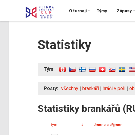
O turnaji
Týmy
Zápasy
Statistiky
Tým:
Posty:
všechny
|
brankáři
|
hráči v poli
|
ob
Statistiky brankářů (R
tým
#
Jméno a příjmení