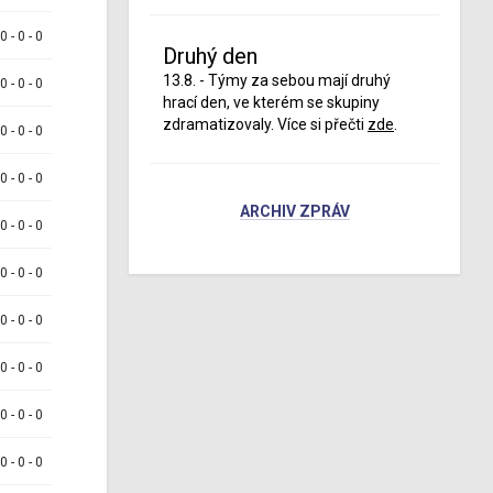
 0 - 0 - 0
Druhý den
13.8. - Týmy za sebou mají druhý
 0 - 0 - 0
hrací den, ve kterém se skupiny
zdramatizovaly. Více si přečti
zde
.
 0 - 0 - 0
 0 - 0 - 0
ARCHIV ZPRÁV
 0 - 0 - 0
 0 - 0 - 0
 0 - 0 - 0
 0 - 0 - 0
 0 - 0 - 0
 0 - 0 - 0