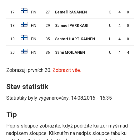
17.
FIN
27
Eemeli RÄSÄNEN
O
4
0
1
18.
FIN
29
Samuel PARKKARI
U
4
0
0
19.
FIN
35
Santeri HARTIKAINEN
U
4
0
0
20.
FIN
36
Sami MOILANEN
U
4
4
2
Zobrazuji prvních 20.
Zobrazit vše.
Stav statistik
Statistiky byly vygenerovány: 14.08.2016 - 16:35
Tip
Popis sloupce zobrazíte, když podržíte kurzor myši nad
nadpisem sloupce. Kliknutím na nadpis sloupce tabulku