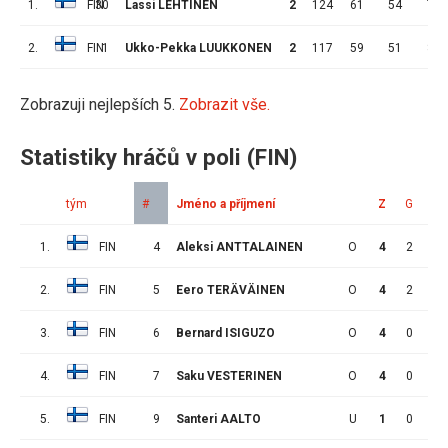
1.
FIN
30
Lassi LEHTINEN
2
124
61
54
7
2.
FIN
1
Ukko-Pekka LUUKKONEN
2
117
59
51
8
Zobrazuji nejlepších 5.
Zobrazit vše.
Statistiky hráčů v poli (FIN)
tým
#
Jméno a příjmení
Z
G
A
1.
FIN
4
Aleksi ANTTALAINEN
O
4
2
0
2.
FIN
5
Eero TERÄVÄINEN
O
4
2
1
3.
FIN
6
Bernard ISIGUZO
O
4
0
0
4.
FIN
7
Saku VESTERINEN
O
4
0
1
5.
FIN
9
Santeri AALTO
U
1
0
0