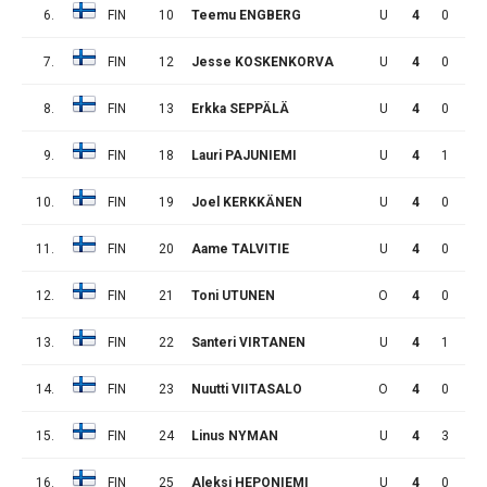
6.
FIN
10
Teemu ENGBERG
U
4
0
1
7.
FIN
12
Jesse KOSKENKORVA
U
4
0
1
8.
FIN
13
Erkka SEPPÄLÄ
U
4
0
0
9.
FIN
18
Lauri PAJUNIEMI
U
4
1
0
10.
FIN
19
Joel KERKKÄNEN
U
4
0
0
11.
FIN
20
Aame TALVITIE
U
4
0
1
12.
FIN
21
Toni UTUNEN
O
4
0
0
13.
FIN
22
Santeri VIRTANEN
U
4
1
1
14.
FIN
23
Nuutti VIITASALO
O
4
0
0
15.
FIN
24
Linus NYMAN
U
4
3
4
16.
FIN
25
Aleksi HEPONIEMI
U
4
0
5