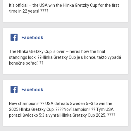
It´s official — the USA win the Hlinka Gretzky Cup for the first
time in 22 years! ????
Facebook
The Hlinka Gretzky Cup is over — here’s how the final
standings look. ??Hlinka Gretzky Cup je u konce, takto vypadá
konečné pořadí. ??
Facebook
New champions! ?? USA defeats Sweden 5–3 to win the
2025 Hlinka Gretzky Cup. ????Noví šampioni! ?? Tým USA
porazil Švédsko 5:3 a vyhrál Hlinka Gretzky Cup 2025. ????