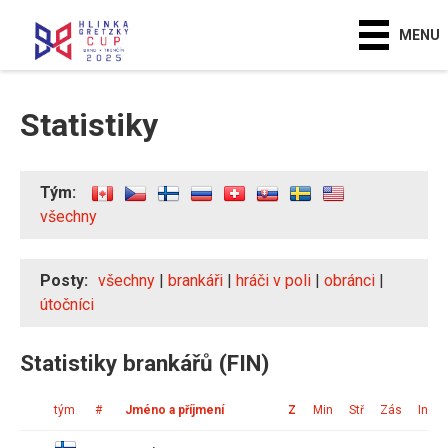
MENU
Statistiky
Tým:
všechny
Posty:
všechny
|
brankáři
|
hráči v poli
|
obránci
|
útočníci
Statistiky brankářů (FIN)
tým
#
Jméno a příjmení
Z
Min
Stř
Zás
Ink