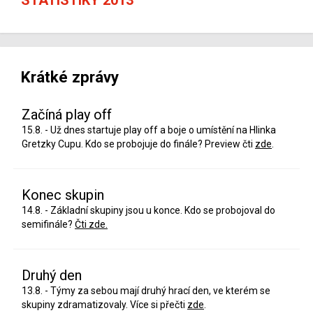
Krátké zprávy
Začíná play off
15.8. - Už dnes startuje play off a boje o umístění na Hlinka
Gretzky Cupu. Kdo se probojuje do finále? Preview čti
zde
.
Konec skupin
14.8. - Základní skupiny jsou u konce. Kdo se probojoval do
semifinále?
Čti zde.
Druhý den
13.8. - Týmy za sebou mají druhý hrací den, ve kterém se
skupiny zdramatizovaly. Více si přečti
zde
.