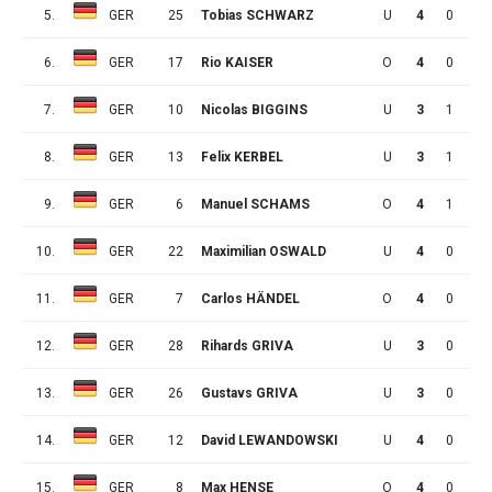
5.
GER
25
Tobias SCHWARZ
U
4
0
3
6.
GER
17
Rio KAISER
O
4
0
2
7.
GER
10
Nicolas BIGGINS
U
3
1
0
8.
GER
13
Felix KERBEL
U
3
1
0
9.
GER
6
Manuel SCHAMS
O
4
1
0
10.
GER
22
Maximilian OSWALD
U
4
0
1
11.
GER
7
Carlos HÄNDEL
O
4
0
1
12.
GER
28
Rihards GRIVA
U
3
0
0
13.
GER
26
Gustavs GRIVA
U
3
0
0
14.
GER
12
David LEWANDOWSKI
U
4
0
0
15.
GER
8
Max HENSE
O
4
0
0