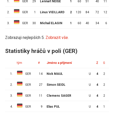
1.
GER
29
Lennart NEIßE
1
60
51
40
11
1
2.
GER
1
Linus VIEILLARD
2
120
84
72
12
3.
GER
30
Michail ELAGIN
1
60
40
34
6
Zobrazuji nejlepších 5.
Zobrazit vše.
Statistiky hráčů v poli (GER)
tým
#
Jméno a příjmení
Z
G
A
1.
GER
14
Nick MAUL
U
4
2
2
2.
GER
27
Simon SEIDL
U
4
2
1
3.
GER
11
Clemens SAGER
U
4
2
1
4.
GER
9
Elias PUL
U
4
1
2