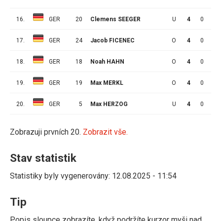
16.
GER
20
Clemens SEEGER
U
4
0
0
17.
GER
24
Jacob FICENEC
O
4
0
0
18.
GER
18
Noah HAHN
O
4
0
0
19.
GER
19
Max MERKL
O
4
0
0
20.
GER
5
Max HERZOG
U
4
0
0
Zobrazuji prvních 20.
Zobrazit vše.
Stav statistik
Statistiky byly vygenerovány: 12.08.2025 - 11:54
Tip
Popis sloupce zobrazíte, když podržíte kurzor myši nad