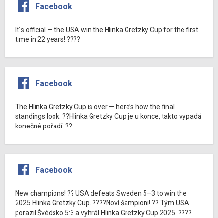
Facebook
It´s official — the USA win the Hlinka Gretzky Cup for the first
time in 22 years! ????
Facebook
The Hlinka Gretzky Cup is over — here’s how the final
standings look. ??Hlinka Gretzky Cup je u konce, takto vypadá
konečné pořadí. ??
Facebook
New champions! ?? USA defeats Sweden 5–3 to win the
2025 Hlinka Gretzky Cup. ????Noví šampioni! ?? Tým USA
porazil Švédsko 5:3 a vyhrál Hlinka Gretzky Cup 2025. ????