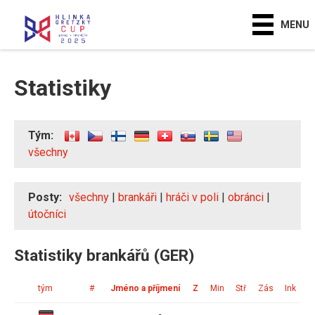
MENU
Statistiky
Tým:
všechny
Posty:
všechny
|
brankáři
|
hráči v poli
|
obránci
|
útočníci
Statistiky brankářů (GER)
tým
#
Jméno a příjmení
Z
Min
Stř
Zás
Ink