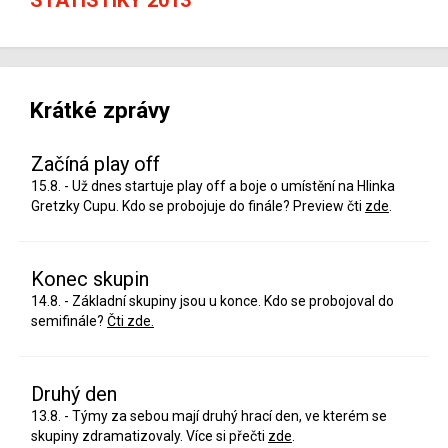
Krátké zprávy
Začíná play off
15.8. - Už dnes startuje play off a boje o umístění na Hlinka
Gretzky Cupu. Kdo se probojuje do finále? Preview čti
zde
.
Konec skupin
14.8. - Základní skupiny jsou u konce. Kdo se probojoval do
semifinále?
Čti zde.
Druhý den
13.8. - Týmy za sebou mají druhý hrací den, ve kterém se
skupiny zdramatizovaly. Více si přečti
zde
.