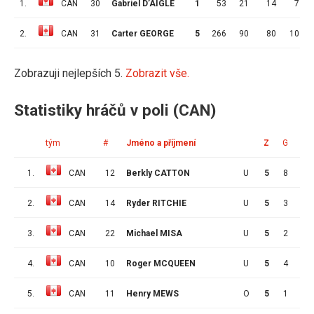
1.
CAN
30
Gabriel D’AIGLE
1
53
21
14
7
2.
CAN
31
Carter GEORGE
5
266
90
80
10
Zobrazuji nejlepších 5.
Zobrazit vše.
Statistiky hráčů v poli (CAN)
tým
#
Jméno a příjmení
Z
G
A
1.
CAN
12
Berkly CATTON
U
5
8
2
2.
CAN
14
Ryder RITCHIE
U
5
3
6
3.
CAN
22
Michael MISA
U
5
2
6
4.
CAN
10
Roger MCQUEEN
U
5
4
3
5.
CAN
11
Henry MEWS
O
5
1
6