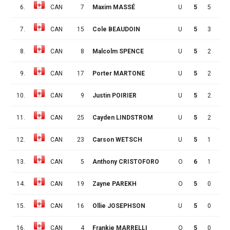
6.
CAN
7
Maxim MASSÉ
U
5
5
1
7.
CAN
15
Cole BEAUDOIN
U
5
3
3
8.
CAN
8
Malcolm SPENCE
U
5
2
3
9.
CAN
17
Porter MARTONE
U
5
2
3
10.
CAN
9
Justin POIRIER
U
5
2
2
11.
CAN
25
Cayden LINDSTROM
U
5
2
1
12.
CAN
23
Carson WETSCH
U
5
1
2
13.
CAN
5
Anthony CRISTOFORO
O
6
1
2
14.
CAN
19
Zayne PAREKH
O
5
0
3
15.
CAN
16
Ollie JOSEPHSON
U
5
0
3
16.
CAN
4
Frankie MARRELLI
O
5
0
3