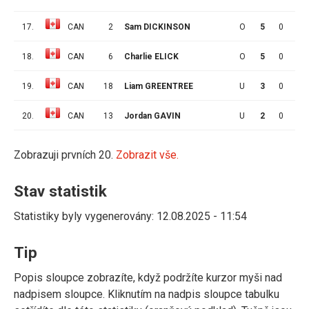
17.
CAN
2
Sam DICKINSON
O
5
0
3
18.
CAN
6
Charlie ELICK
O
5
0
2
19.
CAN
18
Liam GREENTREE
U
3
0
1
20.
CAN
13
Jordan GAVIN
U
2
0
0
Zobrazuji prvních 20.
Zobrazit vše.
Stav statistik
Statistiky byly vygenerovány: 12.08.2025 - 11:54
Tip
Popis sloupce zobrazíte, když podržíte kurzor myši nad
nadpisem sloupce. Kliknutím na nadpis sloupce tabulku