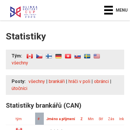
MENU
Statistiky
Tým:
všechny
Posty:
všechny
|
brankáři
|
hráči v poli
|
obránci
|
útočníci
Statistiky brankářů (CAN)
tým
#
Jméno a příjmení
Z
Min
Stř
Zás
Ink