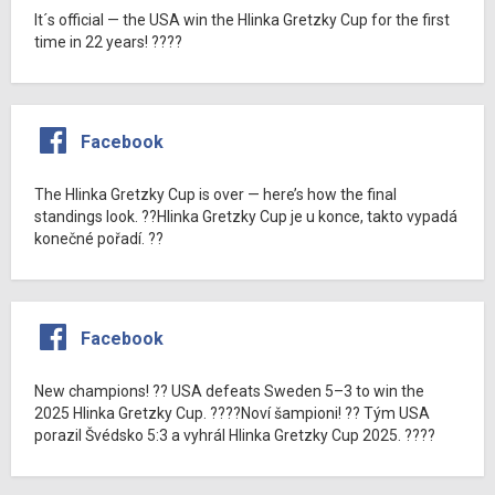
It´s official — the USA win the Hlinka Gretzky Cup for the first
time in 22 years! ????
Facebook
The Hlinka Gretzky Cup is over — here’s how the final
standings look. ??Hlinka Gretzky Cup je u konce, takto vypadá
konečné pořadí. ??
Facebook
New champions! ?? USA defeats Sweden 5–3 to win the
2025 Hlinka Gretzky Cup. ????Noví šampioni! ?? Tým USA
porazil Švédsko 5:3 a vyhrál Hlinka Gretzky Cup 2025. ????